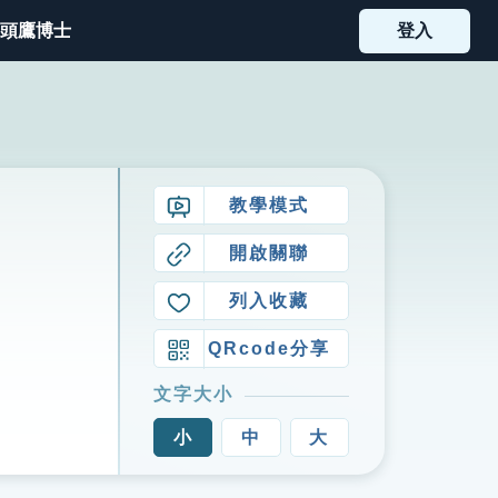
頭鷹博士
登入
教學模式
開啟關聯
列入收藏
QRcode分享
文字大小
小
中
大