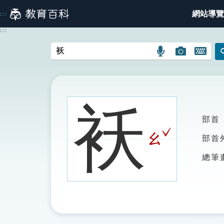
跳
網站導覽
:::
到
主
:::
要
內
語
圖
開
容
言
片
啟
搜
搜
鍵
尋
尋
盤
圖
圖
圖
袄
示
示
示
部首
ˇ
ㄠ
部首
總筆