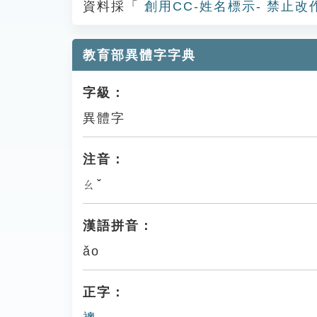
資料採「
創用CC-姓名標示- 禁止改
教育部異體字字典
字級：
異體字
注音：
ㄠˇ
漢語拼音：
ǎo
正字：