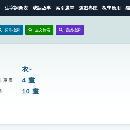
生字詞彙表
成語故事
索引選單
遊戲專區
教學應用
貓
詞條檢索
全文檢索
音讀檢索
衣
ㄧ
4
畫
外筆畫
10
畫
畫