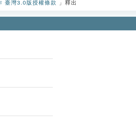
作 臺灣3.0版授權條款
」釋出