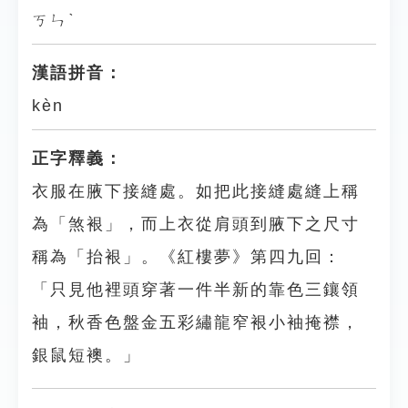
ㄎㄣˋ
漢語拼音：
kèn
正字釋義：
衣服在腋下接縫處。如把此接縫處縫上稱
為「煞裉」，而上衣從肩頭到腋下之尺寸
稱為「抬裉」。《紅樓夢》第四九回：
「只見他裡頭穿著一件半新的靠色三鑲領
袖，秋香色盤金五彩繡龍窄裉小袖掩襟，
銀鼠短襖。」