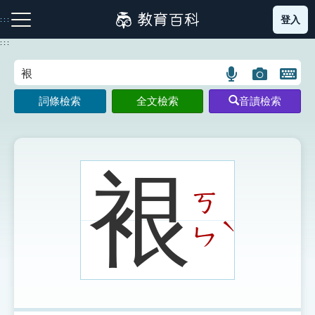
跳
登入
:::
到
主
:::
要
內
語
圖
開
容
注音索引圖示
筆畫索引圖示
部首索引表圖示
言
片
啟
詞條檢索
全文檢索
音讀檢索
搜
搜
鍵
尋
尋
盤
圖
圖
圖
示
示
示
裉
ㄎ
網站導覽
ˋ
ㄣ
生字詞彙表
成語故事