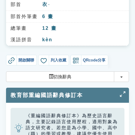
索引選單
部首
衣
ㄧ
知識索引
部首外筆畫
6
畫
單字索引
總筆畫
12
畫
生命大百科索引
漢語拼音
kèn
遊戲專區
開啟關聯
列入收藏
QRcode分享
教學應用
切換
切換辭典
貓頭鷹博士
教育部重編國語辭典修訂本
《重編國語辭典修訂本》為歷史語言辭
典，主要記錄語言使用歷程，適用對象為
語文研究者。若您是為小學、國中、高中
（職）的學習或教學，建議您優先使用