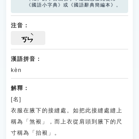
《國語小字典》或《國語辭典簡編本》。
注音：
ㄎㄣ
漢語拼音：
kèn
解釋：
[名]
衣服在腋下的接縫處。如把此接縫處縫上
稱為「煞裉」，而上衣從肩頭到腋下的尺
寸稱為「抬裉」。