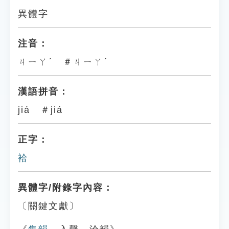
異體字
注音：
ㄐㄧㄚˊ ＃ㄐㄧㄚˊ
漢語拼音：
jiá ＃jiá
正字：
袷
異體字/附錄字內容：
〔關鍵文獻〕