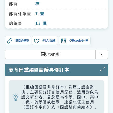
索引選單
部首
衣
ㄧ
知識索引
部首外筆畫
7
畫
單字索引
總筆畫
13
畫
生命大百科索引
開啟關聯
列入收藏
QRcode分享
遊戲專區
切換
切換辭典
教學應用
教育部重編國語辭典修訂本
貓頭鷹博士
《重編國語辭典修訂本》為歷史語言辭
典，主要記錄語言使用歷程，適用對象為
語文研究者。若您是為小學、國中、高中
（職）的學習或教學，建議您優先使用
《國語小字典》或《國語辭典簡編本》。