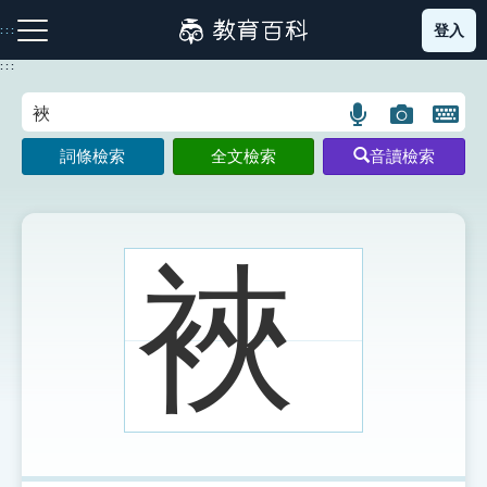
跳
登入
:::
到
主
:::
要
內
語
圖
開
容
注音索引圖示
筆畫索引圖示
部首索引表圖示
言
片
啟
詞條檢索
全文檢索
音讀檢索
搜
搜
鍵
尋
尋
盤
圖
圖
圖
示
示
示
裌
網站導覽
生字詞彙表
成語故事