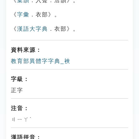
《
集韻
．入聲．洽韻》。
《
字彙
．衣部》。
《
漢語大字典
．衣部》。
資料來源：
教育部異體字字典_裌
字級：
正字
注音：
ㄐㄧㄚˊ
漢語拼音：