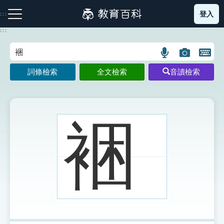
跳
登入
:::
到
主
:::
要
內
語
圖
開
容
注音索引圖示
筆畫索引圖示
部首索引表圖示
言
片
啟
詞條檢索
全文檢索
音讀檢索
搜
搜
鍵
尋
尋
盤
圖
圖
圖
示
示
示
裍
網站導覽
生字詞彙表
成語故事