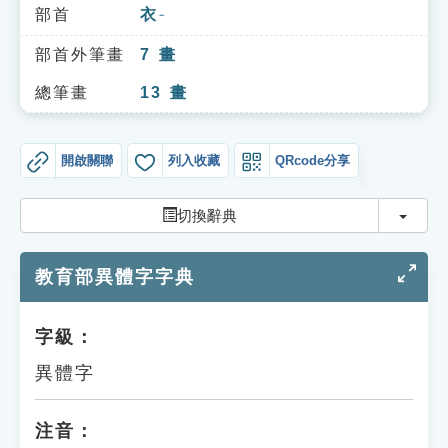
索引選單
部首
衣
ㄧ
知識索引
部首外筆畫
7
畫
單字索引
總筆畫
13
畫
生命大百科索引
開啟關聯
列入收藏
QRcode分享
遊戲專區
切換
切換辭典
教學應用
教育部異體字字典
貓頭鷹博士
字級：
異體字
注音：