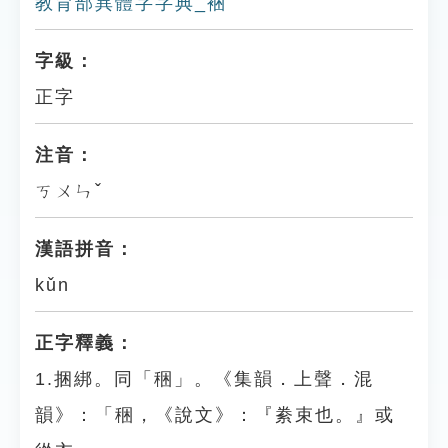
教育部異體字字典_裍
字級：
正字
注音：
ㄎㄨㄣˇ
漢語拼音：
kǔn
正字釋義：
1.捆綁。同「稇」。《集韻．上聲．混
韻》：「稇，《說文》：『絭束也。』或