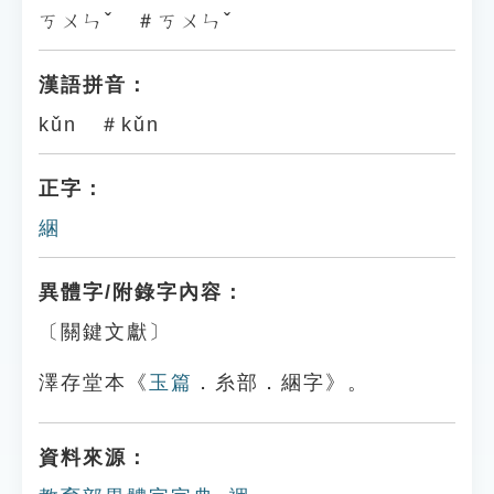
ㄎㄨㄣˇ ＃ㄎㄨㄣˇ
漢語拼音：
kǔn ＃kǔn
正字：
綑
異體字/附錄字內容：
〔關鍵文獻〕
澤存堂本《
玉篇
．糸部．綑字》。
資料來源：