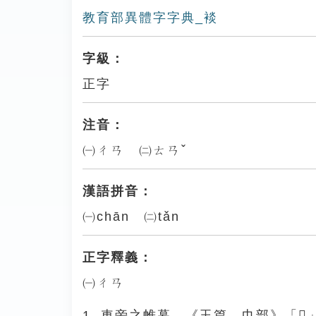
教育部異體字字典_裧
字級：
正字
注音：
㈠ㄔㄢ ㈡ㄊㄢˇ
漢語拼音：
㈠chān ㈡tǎn
正字釋義：
㈠ㄔㄢ
1. 車旁之帷幕。《玉篇．巾部》「