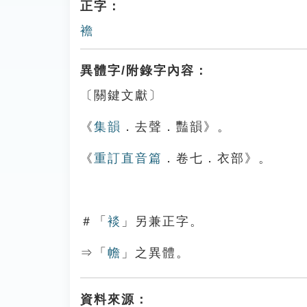
正字：
襜
異體字/附錄字內容：
〔關鍵文獻〕
《
集韻
．去聲．豔韻》。
《
重訂直音篇
．卷七．衣部》。
＃「
裧
」另兼正字。
⇒「
幨
」之異體。
資料來源：