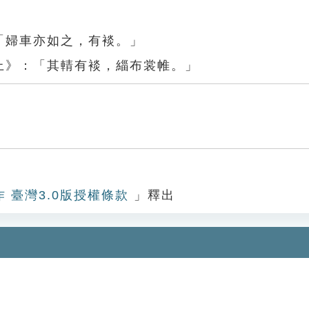
「婦車亦如之，有裧。」
上》：「其輤有裧，緇布裳帷。」
作 臺灣3.0版授權條款
」釋出