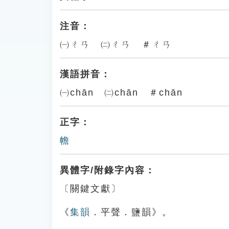
注音：
㈠ㄔㄢ ㈡ㄔㄢ ＃ㄔㄢ
漢語拼音：
㈠chān ㈡chān ＃chān
正字：
幨
異體字/附錄字內容：
〔關鍵文獻〕
《
集韻
．平聲．鹽韻》。