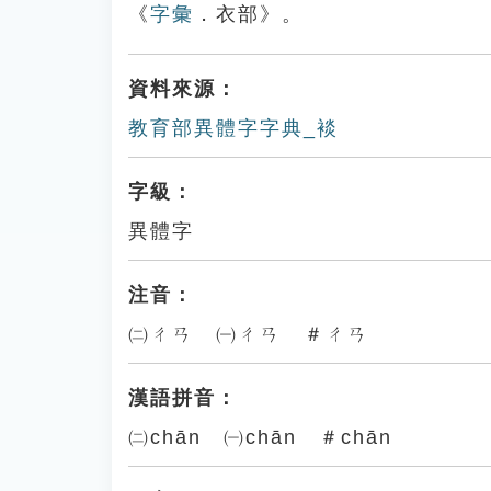
《
字彙
．衣部》。
資料來源：
教育部異體字字典_裧
字級：
異體字
注音：
㈡ㄔㄢ ㈠ㄔㄢ ＃ㄔㄢ
漢語拼音：
㈡chān ㈠chān ＃chān