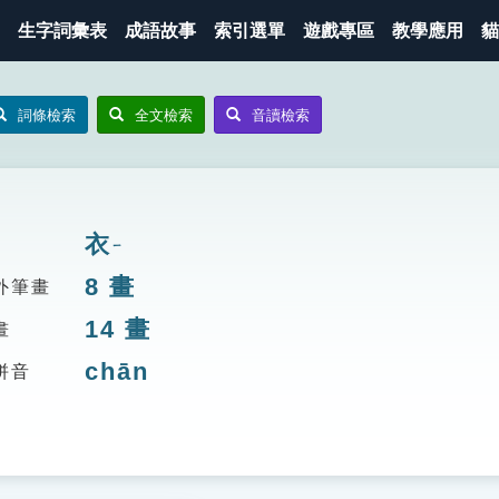
生字詞彙表
成語故事
索引選單
遊戲專區
教學應用
貓
詞條檢索
全文檢索
音讀檢索
衣
ㄧ
8
畫
外筆畫
14
畫
畫
chān
拼音