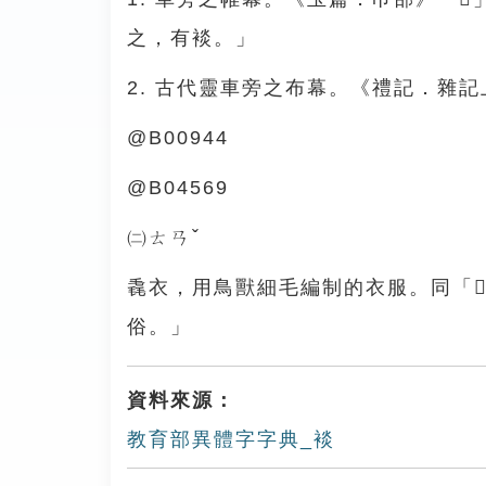
之，有裧。」
2. 古代靈車旁之布幕。《禮記．雜
@B00944
@B04569
㈡ㄊㄢˇ
毳衣，用鳥獸細毛編制的衣服。同「𦃖
俗。」
資料來源：
教育部異體字字典_裧