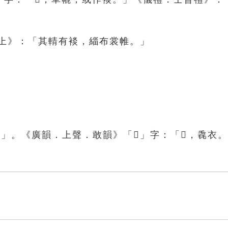
記上》：「其輤有裧，緇布裳帷。」
」。《廣韻．上聲．敢韻》「𦃖」字：「𦃖，毳衣