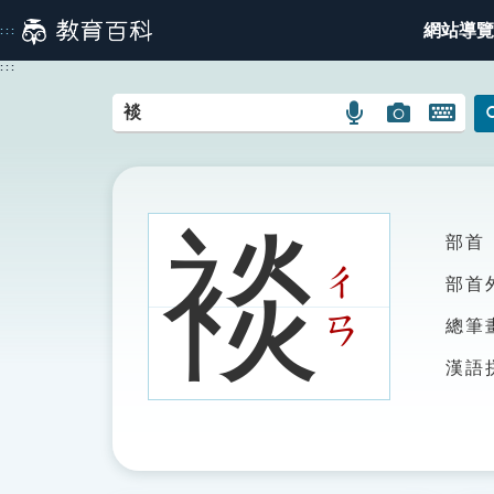
跳
網站導覽
:::
到
主
:::
要
內
語
圖
開
容
言
片
啟
搜
搜
鍵
尋
尋
盤
圖
圖
圖
裧
部首
示
示
示
ㄔ
部首
ㄢ
總筆
漢語