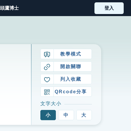
頭鷹博士
登入
教學模式
開啟關聯
列入收藏
QRcode分享
文字大小
小
中
大