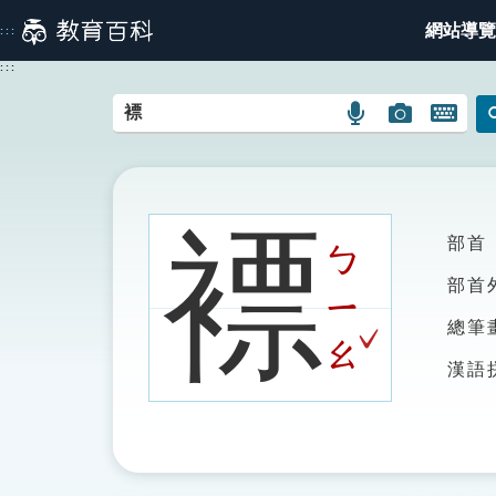
跳
網站導覽
:::
到
主
:::
要
內
語
圖
開
容
言
片
啟
搜
搜
鍵
尋
尋
盤
圖
圖
圖
褾
部首
示
示
示
ㄅ
部首
ㄧ
ˇ
總筆
ㄠ
漢語