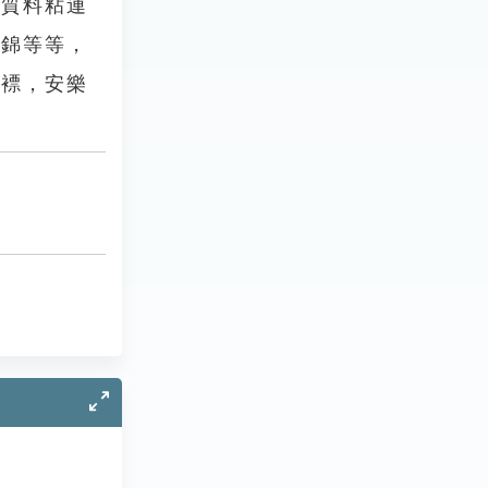
質料粘連
絹錦等等，
綾褾，安樂