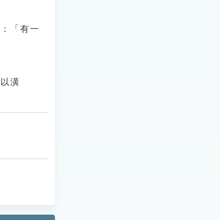
》：「有一
」
籤以潢