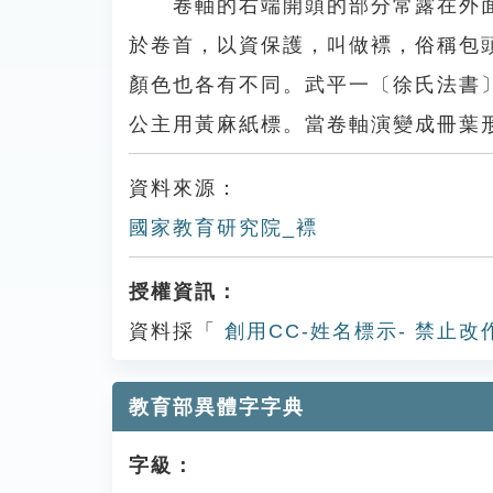
卷軸的右端開頭的部分常露在外面
於卷首，以資保護，叫做褾，俗稱包
顏色也各有不同。武平一〔徐氏法書
公主用黃麻紙標。當卷軸演變成冊葉
資料來源：
國家教育研究院_褾
授權資訊：
資料採「
創用CC-姓名標示- 禁止改
教育部異體字字典
字級：