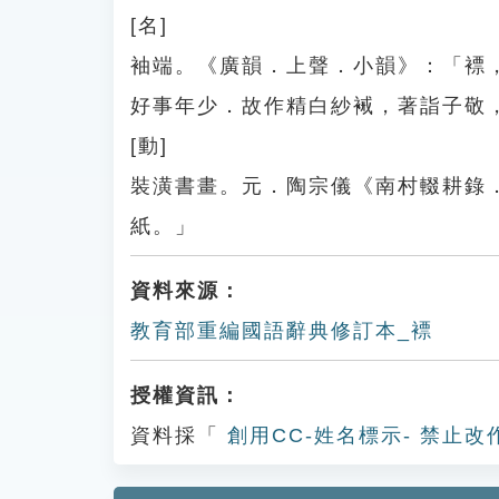
[名]
袖端。《廣韻．上聲．小韻》：「褾
好事年少．故作精白紗裓，著詣子敬
[動]
裝潢書畫。元．陶宗儀《南村輟耕錄
紙。」
資料來源：
教育部重編國語辭典修訂本_褾
授權資訊：
資料採「
創用CC-姓名標示- 禁止改