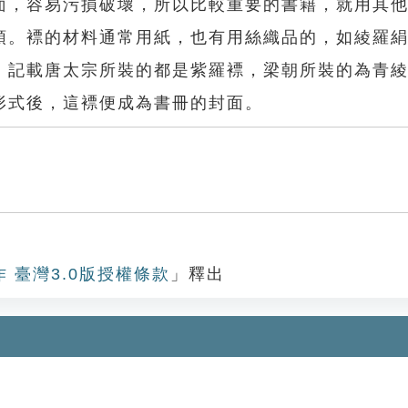
，容易污損破壞，所以比較重要的書籍，就用其他
頭。褾的材料通常用紙，也有用絲織品的，如綾羅
〕記載唐太宗所裝的都是紫羅褾，梁朝所裝的為青
形式後，這褾便成為書冊的封面。
作 臺灣3.0版授權條款
」釋出