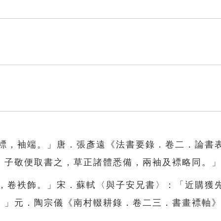
「褾，袖端。」唐．張彥遠《法書要錄．卷二．論書
，子敬便取書之，草正諸體悉備，兩袖及褾略同。
褾，卷袟飾。」宋．蘇軾〈與子安兄書〉：「近購獲
。」元．陶宗儀《南村輟耕錄．卷二三．書畫褾軸