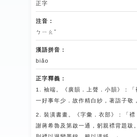
正字
注音：
ㄅㄧㄠˇ
漢語拼音：
biǎo
正字釋義：
1. 袖端。《廣韻．上聲．小韻》：
一好事年少．故作精白紗，著詣子敬
2. 裝潢書畫。《字彙．衣部》：「
謝蔣希魯及第啟一通，躬親褾背題跋
則褾以迴鸞墨錦，籤以潢紙。」