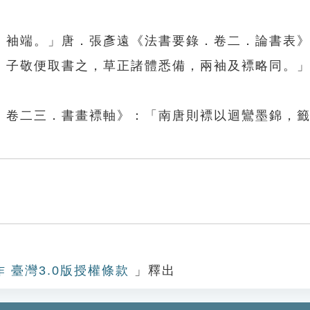
，袖端。」唐．張彥遠《法書要錄．卷二．論書表
，子敬便取書之，草正諸體悉備，兩袖及褾略同。
．卷二三．書畫褾軸》：「南唐則褾以迴鸞墨錦，
作 臺灣3.0版授權條款
」釋出