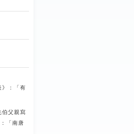
表》：「有
」
先伯父親寫
》：「南唐