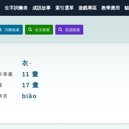
生字詞彙表
成語故事
索引選單
遊戲專區
教學應用
貓
詞條檢索
全文檢索
音讀檢索
衣
ㄧ
11
畫
外筆畫
17
畫
畫
biǎo
拼音