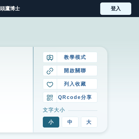
頭鷹博士
登入
教學模式
開啟關聯
列入收藏
QRcode分享
文字大小
小
中
大