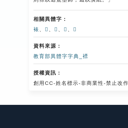
相關異體字：
裱
、
𧘡
、
𧟈
、
𧝼
、
𢅚
資料來源：
教育部異體字字典_褾
授權資訊：
創用CC-姓名標示-非商業性-禁止改作