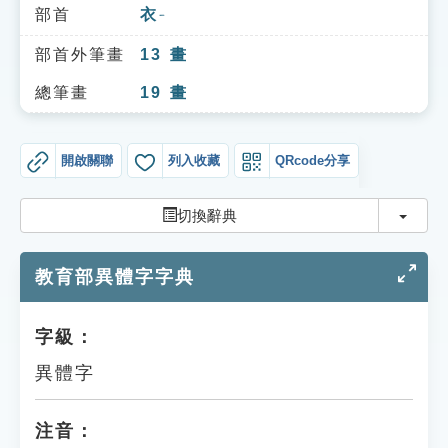
索引選單
部首
衣
ㄧ
知識索引
部首外筆畫
13
畫
單字索引
總筆畫
19
畫
生命大百科索引
開啟關聯
列入收藏
QRcode分享
遊戲專區
切換
切換辭典
教學應用
教育部異體字字典
貓頭鷹博士
字級：
異體字
注音：