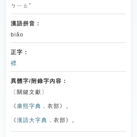
ㄅㄧㄠˇ
漢語拼音：
biǎo
正字：
褾
異體字/附錄字內容：
〔關鍵文獻〕
《
康熙字典
．衣部》。
《
漢語大字典
．衣部》。