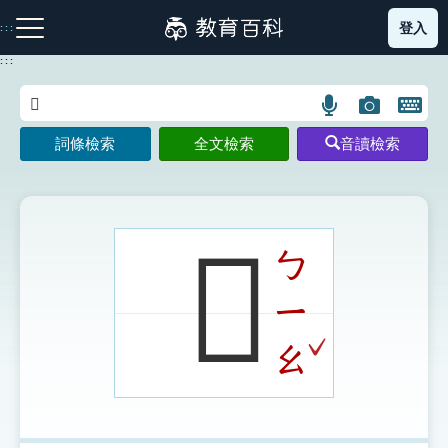
跳
登入
:::
到
主
:::
要
內
語
圖
開
容
注音索引圖示
筆畫索引圖示
部首索引表圖示
言
片
啟
詞條檢索
全文檢索
音讀檢索
搜
搜
鍵
尋
尋
盤
圖
圖
圖
示
示
示
𧝼
ㄅ
ㄧ
網站導覽
ˇ
ㄠ
生字詞彙表
成語故事