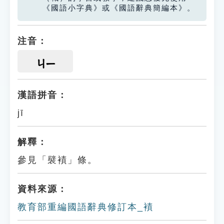
《國語小字典》或《國語辭典簡編本》。
注音：
ㄐㄧ
漢語拼音：
jī
解釋：
參見「襞襀」條。
資料來源：
教育部重編國語辭典修訂本_襀