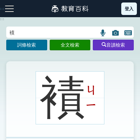
跳
登入
:::
到
主
:::
要
內
語
圖
開
容
注音索引圖示
筆畫索引圖示
部首索引表圖示
言
片
啟
詞條檢索
全文檢索
音讀檢索
搜
搜
鍵
尋
尋
盤
圖
圖
圖
示
示
示
襀
ㄐ
網站導覽
ㄧ
生字詞彙表
成語故事