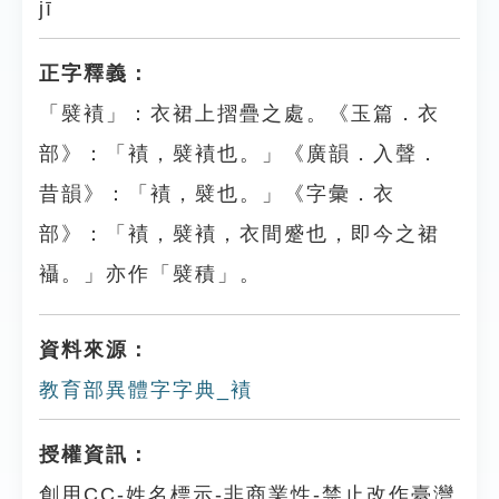
jī
正字釋義：
「襞襀」：衣裙上摺疊之處。《玉篇．衣
部》：「襀，襞襀也。」《廣韻．入聲．
昔韻》：「襀，襞也。」《字彙．衣
部》：「襀，襞襀，衣間蹙也，即今之裙
襵。」亦作「襞積」。
資料來源：
教育部異體字字典_襀
授權資訊：
創用CC-姓名標示-非商業性-禁止改作臺灣