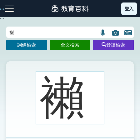
跳
登入
:::
到
主
:::
要
內
語
圖
開
容
注音索引圖示
筆畫索引圖示
部首索引表圖示
言
片
啟
詞條檢索
全文檢索
音讀檢索
搜
搜
鍵
尋
尋
盤
圖
圖
圖
示
示
示
襰
網站導覽
生字詞彙表
成語故事