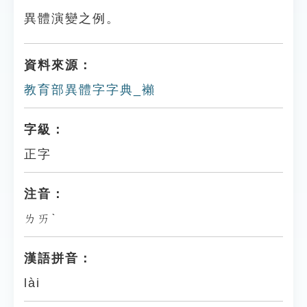
異體演變之例。
資料來源：
教育部異體字字典_襰
字級：
正字
注音：
ㄌㄞˋ
漢語拼音：
lài