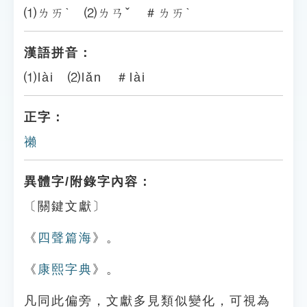
⑴ㄌㄞˋ ⑵ㄌㄢˇ ＃ㄌㄞˋ
漢語拼音：
⑴lài ⑵lǎn ＃lài
正字：
䄤
異體字/附錄字內容：
〔關鍵文獻〕
《
四聲篇海
》。
《
康熙字典
》。
凡同此偏旁，文獻多見類似變化，可視為