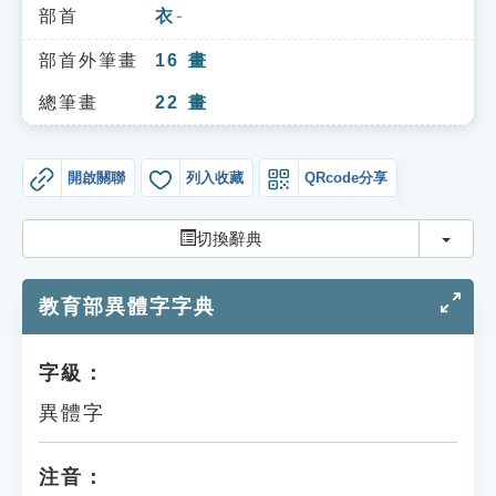
索引選單
部首
衣
ㄧ
知識索引
部首外筆畫
16
畫
單字索引
總筆畫
22
畫
生命大百科索引
開啟關聯
列入收藏
QRcode分享
遊戲專區
切換
切換辭典
教學應用
教育部異體字字典
貓頭鷹博士
字級：
異體字
注音：