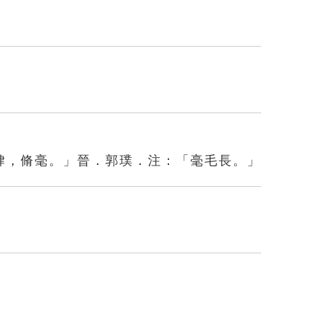
貄，脩毫。」晉．郭璞．注：「毫毛長。」