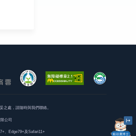
妥之處，請隨時與我們聯絡。
有限公司
57+、Edge79+及Safari11+
貓頭鷹博士