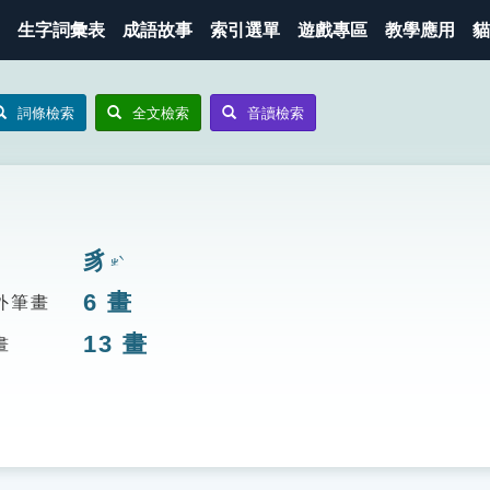
生字詞彙表
成語故事
索引選單
遊戲專區
教學應用
貓
詞條檢索
全文檢索
音讀檢索
豸
ㄓˋ
6
畫
外筆畫
13
畫
畫