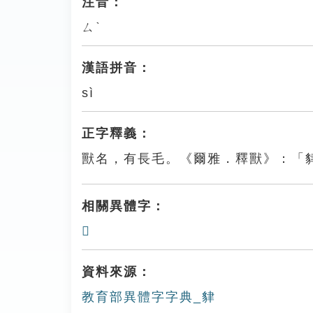
注音：
ㄙˋ
漢語拼音：
sì
正字釋義：
獸名，有長毛。《爾雅．釋獸》：「
相關異體字：
𤝽
資料來源：
教育部異體字字典_貄