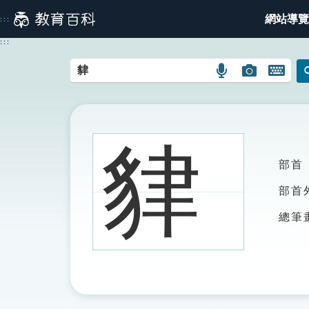
跳
網站導覽
:::
到
主
:::
要
內
語
圖
開
容
言
片
啟
搜
搜
鍵
尋
尋
盤
圖
圖
圖
貄
示
示
示
部首
部首
總筆