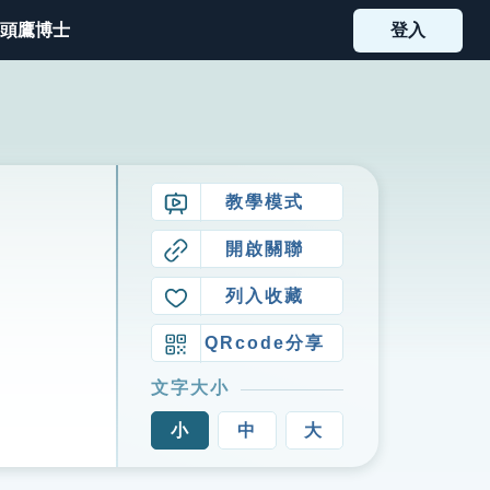
頭鷹博士
登入
教學模式
開啟關聯
列入收藏
QRcode分享
文字大小
小
中
大