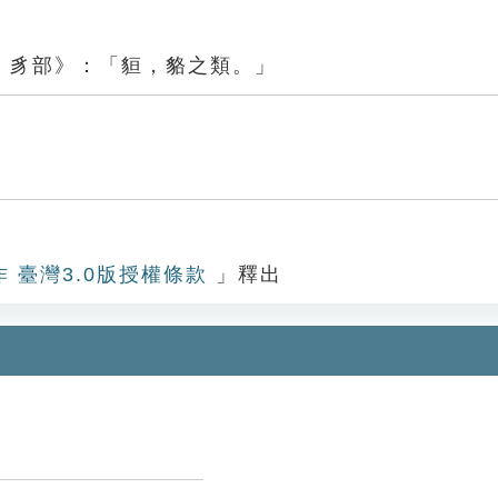
．豸部》：「貆，貉之類。」
作 臺灣3.0版授權條款
」釋出