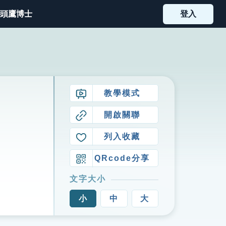
頭鷹博士
登入
教學模式
開啟關聯
列入收藏
QRcode分享
文字大小
小
中
大