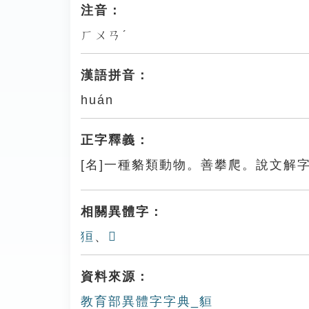
注音：
ㄏㄨㄢˊ
漢語拼音：
huán
正字釋義：
[名]一種貉類動物。善攀爬。說文解
相關異體字：
狟
、
𧳔
資料來源：
教育部異體字字典_貆