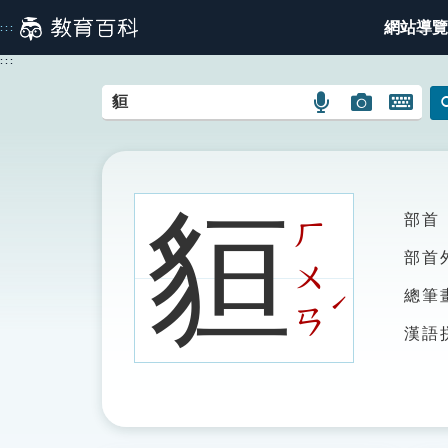
跳
網站導覽
:::
到
主
:::
要
內
語
圖
開
容
言
片
啟
搜
搜
鍵
尋
尋
盤
圖
圖
圖
貆
部首
示
示
示
ㄏ
部首
ㄨ
總筆
ˊ
ㄢ
漢語