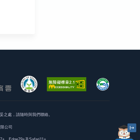
妥之處，請隨時與我們聯絡。
有限公司
57+、Edge79+及Safari11+