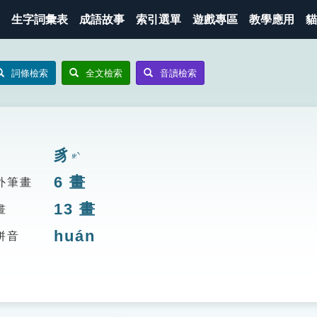
生字詞彙表
成語故事
索引選單
遊戲專區
教學應用
貓
詞條檢索
全文檢索
音讀檢索
豸
ㄓˋ
6
畫
外筆畫
13
畫
畫
huán
拼音