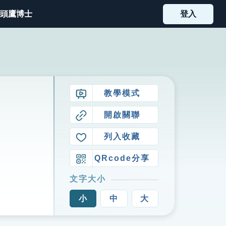
頭鷹博士
登入
教學模式
開啟關聯
列入收藏
QRcode分享
文字大小
小
中
大