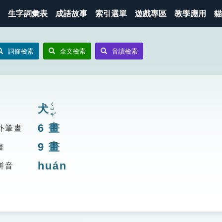
生字詞彙表
成語故事
索引選單
遊戲專區
教學應用
貓
詞條檢索
全文檢索
音讀檢索
ㄑㄩㄢˇ
犬
6
畫
外筆畫
9
畫
畫
huán
拼音