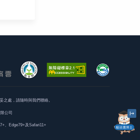
妥之處，請隨時與我們聯絡。
有限公司
57+、Edge79+及Safari11+
貓頭鷹博士