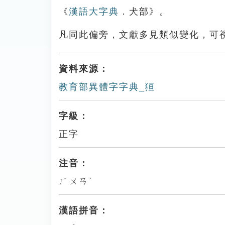
《
漢語大字典
．犬部》。
凡同此偏旁，文獻多見類似變化，可
資料來源：
教育部異體字字典_狟
字級：
正字
注音：
ㄏㄨㄢˊ
漢語拼音：