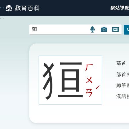
跳
網站導覽
:::
到
主
:::
要
內
語
圖
開
容
言
片
啟
搜
搜
鍵
尋
尋
盤
圖
圖
圖
狟
部首
示
示
示
ㄏ
部首
ㄨ
ˊ
總筆
ㄢ
漢語