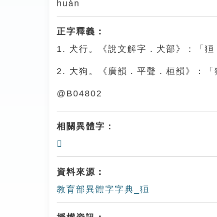
huán
正字釋義：
1. 犬行。《說文解字．犬部》：「
2. 大狗。《廣韻．平聲．桓韻》：
@B04802
相關異體字：
𤞸
資料來源：
教育部異體字字典_狟