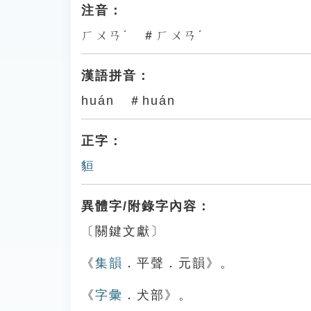
注音：
ㄏㄨㄢˊ ＃ㄏㄨㄢˊ
漢語拼音：
huán ＃huán
正字：
貆
異體字/附錄字內容：
〔關鍵文獻〕
《
集韻
．平聲．元韻》。
《
字彙
．犬部》。