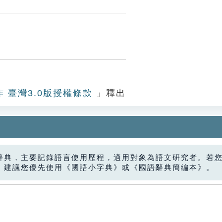
作 臺灣3.0版授權條款
」釋出
辭典，主要記錄語言使用歷程，適用對象為語文研究者。若
，建議您優先使用《國語小字典》或《國語辭典簡編本》。