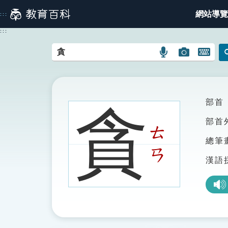
跳
網站導覽
:::
到
主
:::
要
內
語
圖
開
容
言
片
啟
搜
搜
鍵
尋
尋
盤
圖
圖
圖
部首
貪
示
示
示
部首
ㄊ
總筆
ㄢ
漢語