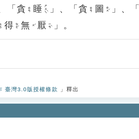
、「
貪
睡
」、「
貪
圖
」、
ㄕㄨㄟˋ
ㄊㄨˊ
ㄊㄢ
ㄊㄢ
得
無
厭
」。
ㄉㄜˊ
ㄧㄢˋ
ㄊㄢ
ㄨˊ
作 臺灣3.0版授權條款
」釋出