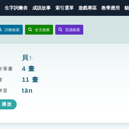
生字詞彙表
成語故事
索引選單
遊戲專區
教學應用
貓
詞條檢索
全文檢索
音讀檢索
貝
ㄅㄟˋ
4
畫
外筆畫
11
畫
畫
tān
拼音
播放