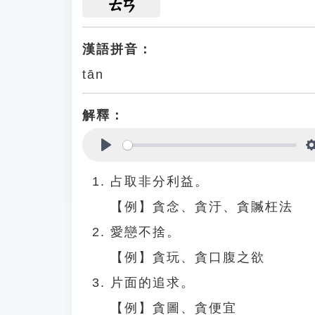
ㄊㄢ
漢語拼音：
tān
解釋：
Play
占取非分利益。
【例】貪念、貪汙、貪贓枉法
愛戀不捨。
【例】貪玩、貪口腹之欲
片面的追求。
【例】貪圖、貪便宜