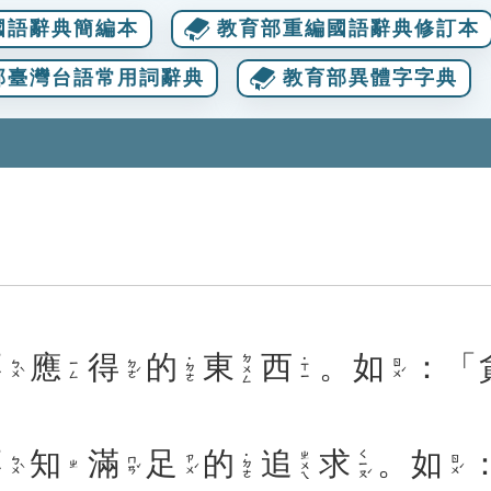
國語辭典簡編本
教育部重編國語辭典修訂本
部臺灣台語常用詞辭典
教育部異體字字典
不
應
得
的
東
西
。
如
：「
ㄉㄨㄥ
˙ㄉㄜ
˙ㄒㄧ
ㄅㄨˋ
ㄉㄜˊ
ㄖㄨˊ
ㄧㄥ
不
知
滿
足
的
追
求
。
如
ㄑㄧㄡˊ
ㄓㄨㄟ
˙ㄉㄜ
ㄅㄨˋ
ㄇㄢˇ
ㄗㄨˊ
ㄖㄨˊ
ㄓ