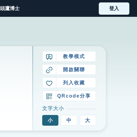
頭鷹博士
登入
教學模式
開啟關聯
列入收藏
QRcode分享
文字大小
小
中
大