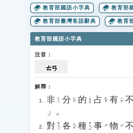
教育部國語小字典
教育部
教育部臺灣客語辭典
教育
教育部國語小字典
注音：
ㄊㄢ
解釋：
非
分
的
占
有
˙ㄉㄜ
ㄈㄣˋ
ㄓㄢˋ
ㄧㄡˇ
ㄈㄟ
」。
對
各
種
事
物
ㄉㄨㄟˋ
ㄓㄨㄥˇ
ㄍㄜˋ
ㄕˋ
ㄨˋ