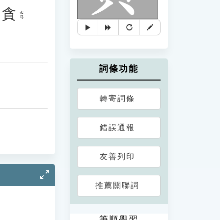
「
貪
ㄊㄢ
詞條功能
轉寄詞條
錯誤通報
友善列印
推薦關聯詞
筆順學習