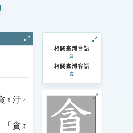
相關臺灣台語
貪
相關臺灣客語
貪
貪
汙
ㄊㄢ
ㄨ
：「
貪
ㄊㄢ