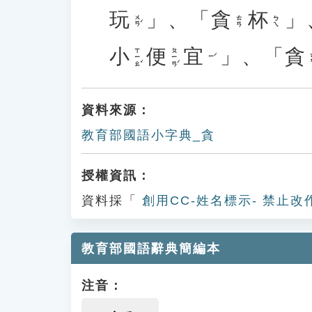
玩
」、「
貪
杯
」
ㄨㄢˊ
ㄊㄢ
ㄅㄟ
小
便
宜
」、「
貪
ㄒㄧㄠˇ
ㄆㄧㄢˊ
ㄧˊ
資料來源：
教育部國語小字典_貪
授權資訊：
資料採「
創用CC-姓名標示- 禁止改
教育部國語辭典簡編本
注音：