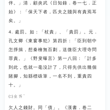
伴。」清．顧炎武《日知錄．卷一七．正
始》：「保天下者，匹夫之賤與有責焉耳
矣。」
4. 處罰。如：「杖責」、「責罰」。元．
孔文卿《東窗事犯》第四折：「臣到朝中
怎掙揣，想秦檜無百劃，送微臣大理寺問
罪責。」《野叟曝言》第一八回：「計多
到此，也就一毫沒計了，只得先供出幾個
賭腳，知縣標硃筆，一名不到，重責四
十。」
㈡ㄓㄞˋ
欠人之錢財。同「債」。《漢書．卷二