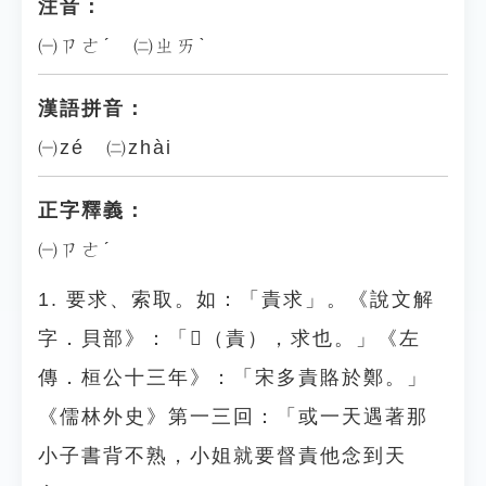
注音：
㈠ㄗㄜˊ ㈡ㄓㄞˋ
漢語拼音：
㈠zé ㈡zhài
正字釋義：
㈠ㄗㄜˊ
1. 要求、索取。如：「責求」。《說文解
字．貝部》：「𧵩（責），求也。」《左
傳．桓公十三年》：「宋多責賂於鄭。」
《儒林外史》第一三回：「或一天遇著那
小子書背不熟，小姐就要督責他念到天