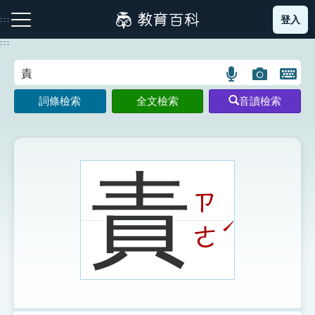
跳
登入
:::
到
主
:::
要
內
語
圖
開
容
注音索引圖示
筆畫索引圖示
部首索引表圖示
言
片
啟
詞條檢索
全文檢索
音讀檢索
搜
搜
鍵
尋
尋
盤
圖
圖
圖
示
示
示
責
ㄗ
網站導覽
ˊ
ㄜ
生字詞彙表
成語故事