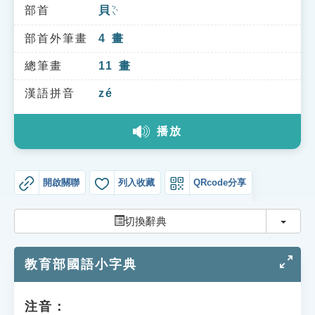
索引選單
部首
貝
ㄅㄟˋ
知識索引
部首外筆畫
4
畫
單字索引
總筆畫
11
畫
生命大百科索引
漢語拼音
zé
播放
遊戲專區
教學應用
開啟關聯
列入收藏
QRcode分享
貓頭鷹博士
切換
切換辭典
教育部國語小字典
注音：