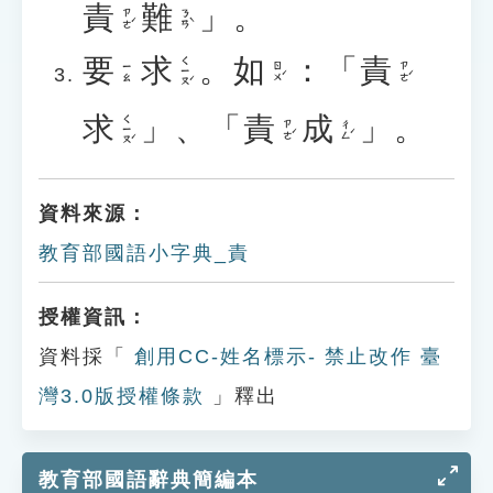
責
難
」。
ㄗㄜˊ
ㄋㄢˋ
要
求
。
如
：「
責
ㄑㄧㄡˊ
ㄖㄨˊ
ㄗㄜˊ
ㄧㄠ
求
」、「
責
成
」。
ㄑㄧㄡˊ
ㄗㄜˊ
ㄔㄥˊ
資料來源：
教育部國語小字典_責
授權資訊：
資料採「
創用CC-姓名標示- 禁止改作 臺
灣3.0版授權條款
」釋出
教育部國語辭典簡編本