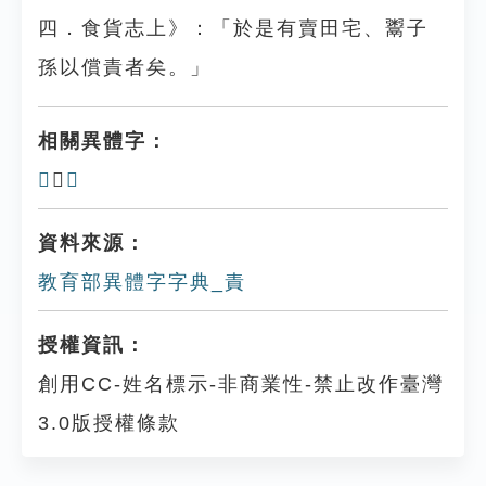
四．食貨志上》：「於是有賣田宅、鬻子
孫以償責者矣。」
相關異體字：
𧵩
、
𧶌
資料來源：
教育部異體字字典_責
授權資訊：
創用CC-姓名標示-非商業性-禁止改作臺灣
3.0版授權條款