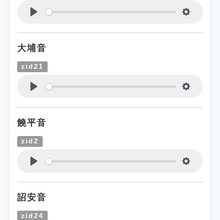
Play
Settings
大埔音
zid21
Play
Settings
饒平音
zid2
Play
Settings
詔安音
zid24