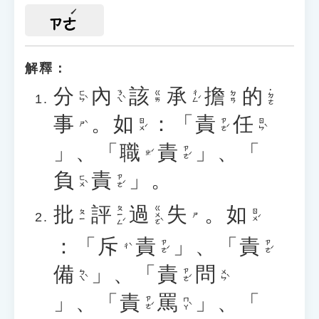
ㄗㄜ
解釋：
分
內
該
承
擔
的
˙ㄉㄜ
ㄈㄣˋ
ㄋㄟˋ
ㄔㄥˊ
ㄍㄞ
ㄉㄢ
事
。
如
：「
責
任
ㄖㄨˊ
ㄗㄜˊ
ㄖㄣˋ
ㄕˋ
」、「
職
責
」、「
ㄗㄜˊ
ㄓˊ
負
責
」。
ㄈㄨˋ
ㄗㄜˊ
批
評
過
失
。
如
ㄆㄧㄥˊ
ㄍㄨㄛˋ
ㄖㄨˊ
ㄆㄧ
ㄕ
：「
斥
責
」、「
責
ㄗㄜˊ
ㄗㄜˊ
ㄔˋ
備
」、「
責
問
ㄅㄟˋ
ㄗㄜˊ
ㄨㄣˋ
」、「
責
罵
」、「
ㄗㄜˊ
ㄇㄚˋ