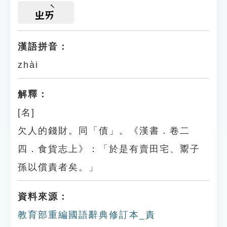
ㄓㄞ
漢語拼音：
zhài
解釋：
[名]
欠人的錢財。同「債」。《漢書．卷二
四．食貨志上》：「於是有賣田宅、鬻子
孫以償責者矣。」
資料來源：
教育部重編國語辭典修訂本_責