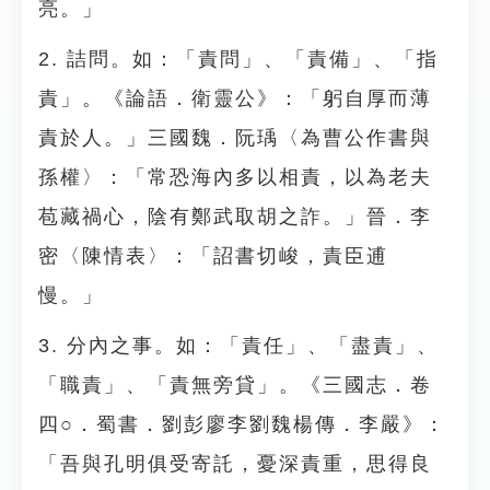
亮。」
2. 詰問。如：「責問」、「責備」、「指
責」。《論語．衛靈公》：「躬自厚而薄
責於人。」三國魏．阮瑀〈為曹公作書與
孫權〉：「常恐海內多以相責，以為老夫
苞藏禍心，陰有鄭武取胡之詐。」晉．李
密〈陳情表〉：「詔書切峻，責臣逋
慢。」
3. 分內之事。如：「責任」、「盡責」、
「職責」、「責無旁貸」。《三國志．卷
四○．蜀書．劉彭廖李劉魏楊傳．李嚴》：
「吾與孔明俱受寄託，憂深責重，思得良