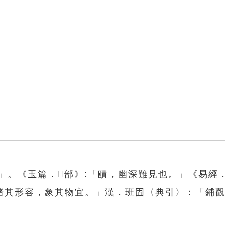
」。《玉篇．𦣞部》:「賾，幽深難見也。」《易經
諸其形容，象其物宜。」漢．班固〈典引〉：「鋪