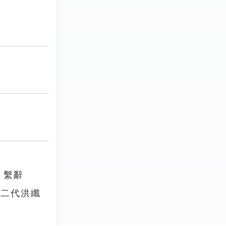
．繫辭
觀二代洪纖