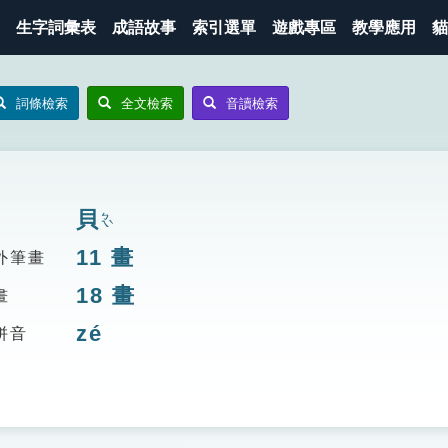
生字詞彙表
成語故事
索引選單
遊戲專區
教學應用
貓
詞條檢索
全文檢索
音讀檢索
貝
ㄅㄟˋ
11
畫
外筆畫
18
畫
畫
zé
拼音