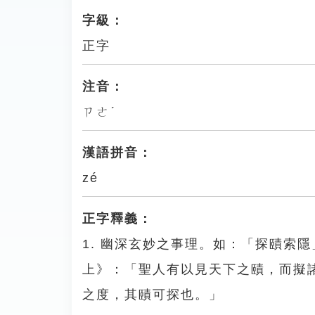
字級：
正字
注音：
ㄗㄜˊ
漢語拼音：
zé
正字釋義：
1. 幽深玄妙之事理。如：「探賾索隱
上》：「聖人有以見天下之賾，而擬
之度，其賾可探也。」