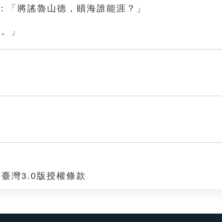
詩：「將謠魯山德，賾海誰能涯？」
也。」
臺灣3.0版授權條款