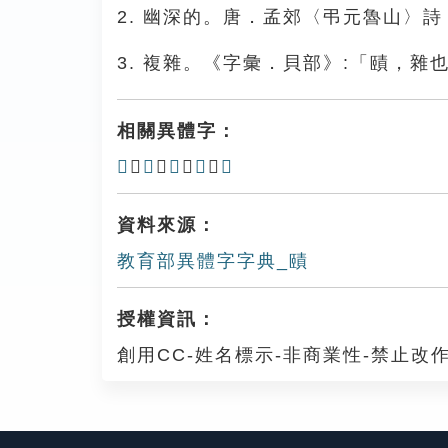
2. 幽深的。唐．孟郊〈弔元魯山〉
3. 複雜。《字彙．貝部》:「賾，雜
相關異體字：
𡄙
、
𧶷
、
𧷤
、
𡁃
、
歵
資料來源：
教育部異體字字典_賾
授權資訊：
創用CC-姓名標示-非商業性-禁止改作