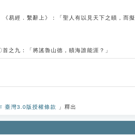
。《易經．繫辭上》：「聖人有以見天下之賾，而
〇首之九：「將謠魯山德，賾海誰能涯？」
作 臺灣3.0版授權條款
」釋出