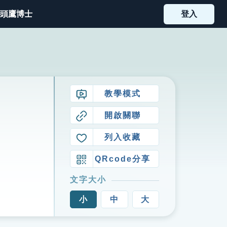
頭鷹博士
登入
教學模式
開啟關聯
列入收藏
QRcode分享
文字大小
小
中
大