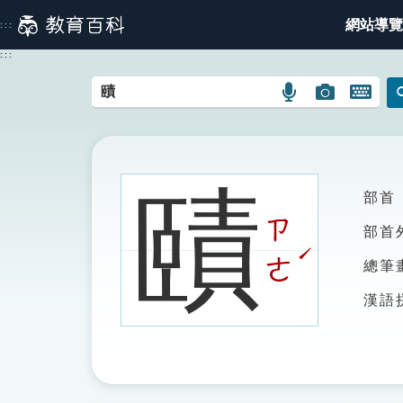
跳
網站導覽
:::
到
主
:::
要
內
語
圖
開
容
言
片
啟
搜
搜
鍵
尋
尋
盤
圖
圖
圖
賾
部首
示
示
示
ㄗ
部首
ˊ
ㄜ
總筆
漢語