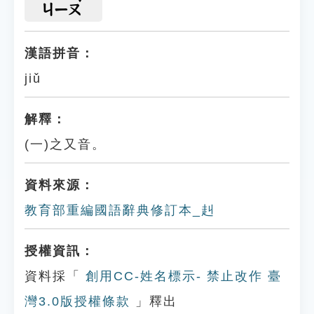
ㄐㄧㄡ
漢語拼音：
jiǔ
解釋：
(一)之又音。
資料來源：
教育部重編國語辭典修訂本_赳
授權資訊：
資料採「
創用CC-姓名標示- 禁止改作 臺
灣3.0版授權條款
」釋出