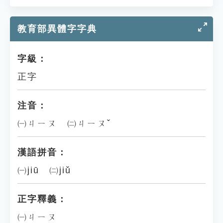
教育部異體字字典
字級：
正字
注音：
㈠ㄐㄧㄡ ㈡ㄐㄧㄡˇ
漢語拼音：
㈠jiū ㈡jiǔ
正字釋義：
㈠ㄐㄧㄡ