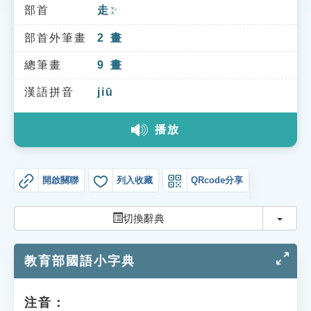
索引選單
部首
走
ㄗㄡˇ
知識索引
部首外筆畫
2
畫
單字索引
總筆畫
9
畫
生命大百科索引
漢語拼音
jiū
播放
遊戲專區
教學應用
開啟關聯
列入收藏
QRcode分享
貓頭鷹博士
切換
切換辭典
教育部國語小字典
注音：