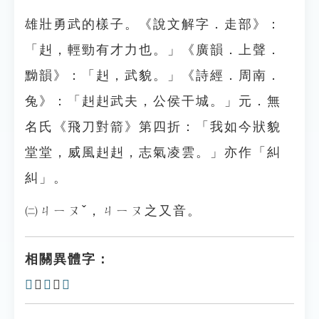
雄壯勇武的樣子。《說文解字．走部》：
「赳，輕勁有才力也。」《廣韻．上聲．
黝韻》：「赳，武貌。」《詩經．周南．
兔》：「赳赳武夫，公侯干城。」元．無
名氏《飛刀對箭》第四折：「我如今狀貌
堂堂，威風赳赳，志氣凌雲。」亦作「糾
糾」。
㈡ㄐㄧㄡˇ，ㄐㄧㄡ之又音。
相關異體字：
𧺇
、
𧺈
、
𠡟