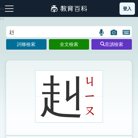
跳
登入
:::
到
主
:::
要
內
語
圖
開
容
注音索引圖示
筆畫索引圖示
部首索引表圖示
言
片
啟
詞條檢索
全文檢索
音讀檢索
搜
搜
鍵
尋
尋
盤
圖
圖
圖
示
示
示
赳
ㄐ
ㄧ
網站導覽
ㄡ
生字詞彙表
成語故事