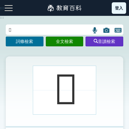
跳
登入
:::
到
主
:::
要
內
語
圖
開
容
注音索引圖示
筆畫索引圖示
部首索引表圖示
言
片
啟
詞條檢索
全文檢索
音讀檢索
搜
搜
鍵
尋
尋
盤
圖
圖
圖
示
示
示
𧺇
網站導覽
生字詞彙表
成語故事