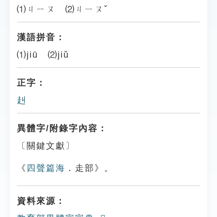
⑴ㄐㄧㄡ ⑵ㄐㄧㄡˇ
漢語拼音：
⑴jiū ⑵jiǔ
正字：
赳
異體字/附錄字內容：
〔關鍵文獻〕
《
四聲篇海
．走部》。
資料來源：