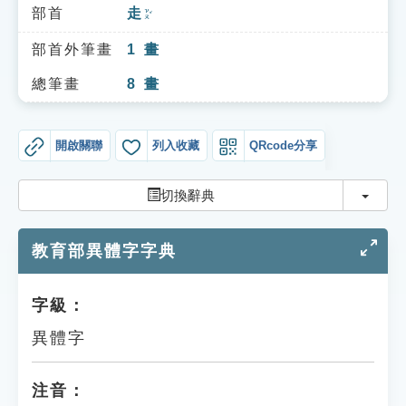
索引選單
部首
走
ㄗㄡˇ
知識索引
部首外筆畫
1
畫
單字索引
總筆畫
8
畫
生命大百科索引
開啟關聯
列入收藏
QRcode分享
遊戲專區
切換
切換辭典
教學應用
教育部異體字字典
貓頭鷹博士
字級：
異體字
注音：