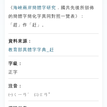
《
海峽兩岸簡體字研究
．國共先後所頒佈
的簡體字簡化字異同對照一覽表》：
「趕」作「赶」。
資料來源：
教育部異體字字典_赶
字級：
正字
注音：
㈠ㄑㄧㄢˊ ㈡ㄍㄢˇ