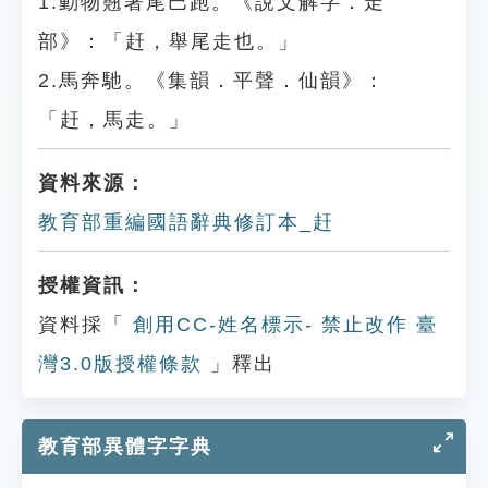
1.動物翹著尾巴跑。《說文解字．走
部》：「赶，舉尾走也。」
2.馬奔馳。《集韻．平聲．仙韻》：
「赶，馬走。」
資料來源：
教育部重編國語辭典修訂本_赶
授權資訊：
資料採「
創用CC-姓名標示- 禁止改作 臺
灣3.0版授權條款
」釋出
教育部異體字字典