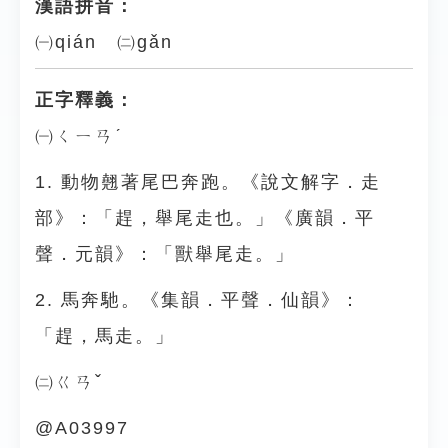
漢語拼音：
㈠qián ㈡gǎn
正字釋義：
㈠ㄑㄧㄢˊ
1. 動物翹著尾巴奔跑。《說文解字．走
部》：「趕，舉尾走也。」《廣韻．平
聲．元韻》：「獸舉尾走。」
2. 馬奔馳。《集韻．平聲．仙韻》：
「趕，馬走。」
㈡ㄍㄢˇ
@A03997