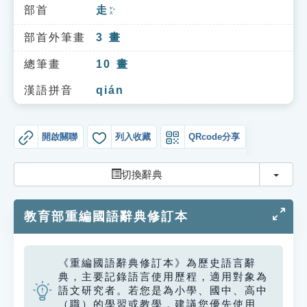
索引選單
部首
走
ㄗㄡˇ
知識索引
部首外筆畫
3
畫
單字索引
總筆畫
10
畫
生命大百科索引
漢語拼音
qián
遊戲專區
開啟關聯
列入收藏
QRcode分享
教學應用
切換
切換辭典
貓頭鷹博士
教育部重編國語辭典修訂本
《重編國語辭典修訂本》為歷史語言辭
典，主要記錄語言使用歷程，適用對象為
語文研究者。若您是為小學、國中、高中
（職）的學習或教學，建議您優先使用