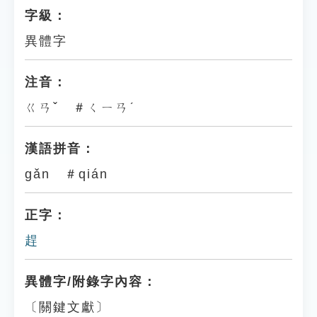
字級：
異體字
注音：
ㄍㄢˇ ＃ㄑㄧㄢˊ
漢語拼音：
gǎn ＃qián
正字：
趕
異體字/附錄字內容：
〔關鍵文獻〕