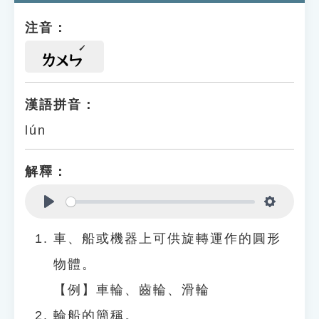
注音：
ㄌㄨㄣ
漢語拼音：
lún
解釋：
Play
Settings
車、船或機器上可供旋轉運作的圓形
物體。
【例】車輪、齒輪、滑輪
輪船的簡稱。