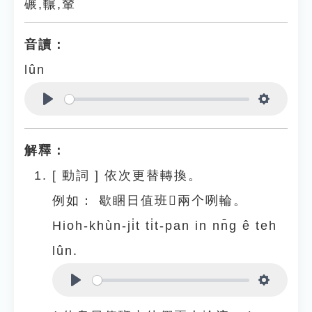
碾,輾,輦
音讀：
lûn
Play
Settings
解釋：
[
動詞
]
依次更替轉換。
例如：
歇睏日值班𪜶兩个咧輪。
Hioh-khùn-ji̍t ti̍t-pan in nn̄g ê teh
lûn.
Play
Settings