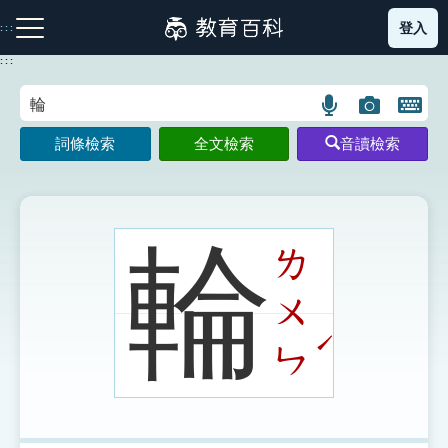
跳
登入
:::
到
主
:::
要
內
語
圖
開
容
注音索引圖示
筆畫索引圖示
部首索引表圖示
言
片
啟
詞條檢索
全文檢索
音讀檢索
搜
搜
鍵
尋
尋
盤
圖
圖
圖
示
示
示
輪
ㄌ
ㄨ
網站導覽
ˊ
ㄣ
生字詞彙表
成語故事