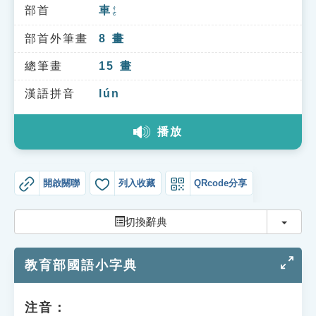
索引選單
部首
車
ㄔㄜ
知識索引
部首外筆畫
8
畫
單字索引
總筆畫
15
畫
生命大百科索引
漢語拼音
lún
播放
遊戲專區
教學應用
開啟關聯
列入收藏
QRcode分享
貓頭鷹博士
切換
切換辭典
教育部國語小字典
注音：