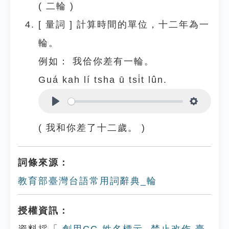
( 二輪 )
[
量詞
]
計算時間的單位，十二年為一
輪。
例如：
我佮你差有一輪。
Guá kah lí tsha ū tsi̍t lûn.
Play
Settings
( 我和你差了十二歲。 )
詞條來源：
教育部臺灣台語常用詞辭典_輪
授權資訊：