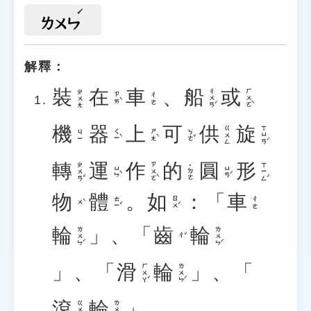
ㄌㄨㄣ
解釋：
裝
在
車
、
船
或
ㄔㄨㄢˊ
ㄏㄨㄛˋ
ㄓㄨㄤ
ㄗㄞˋ
ㄔㄜ
機
器
上
可
供
旋
ㄒㄩㄢˊ
ㄍㄨㄥ
ㄑㄧˋ
ㄕㄤˋ
ㄎㄜˇ
ㄐㄧ
轉
運
作
的
圓
形
ㄓㄨㄢˇ
ㄗㄨㄛˋ
ㄒㄧㄥˊ
˙ㄉㄜ
ㄩㄣˋ
ㄩㄢˊ
物
體
。
如
：「
車
ㄊㄧˇ
ㄖㄨˊ
ㄔㄜ
ㄨˋ
輪
」、「
齒
輪
ㄌㄨㄣˊ
ㄌㄨㄣˊ
ㄔˇ
」、「
滑
輪
」、「
ㄏㄨㄚˊ
ㄌㄨㄣˊ
滾
輪
」。
ㄍㄨㄣˇ
ㄌㄨㄣˊ