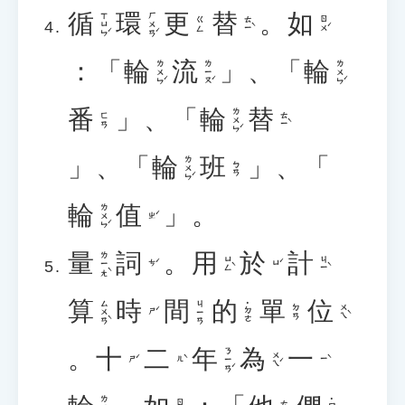
循
環
更
替
。
如
ㄒㄩㄣˊ
ㄏㄨㄢˊ
ㄊㄧˋ
ㄖㄨˊ
ㄍㄥ
：「
輪
流
」、「
輪
ㄌㄨㄣˊ
ㄌㄧㄡˊ
ㄌㄨㄣˊ
番
」、「
輪
替
ㄌㄨㄣˊ
ㄊㄧˋ
ㄈㄢ
」、「
輪
班
」、「
ㄌㄨㄣˊ
ㄅㄢ
輪
值
」。
ㄌㄨㄣˊ
ㄓˊ
量
詞
。
用
於
計
ㄌㄧㄤˋ
ㄩㄥˋ
ㄐㄧˋ
ㄘˊ
ㄩˊ
算
時
間
的
單
位
ㄙㄨㄢˋ
ㄐㄧㄢ
˙ㄉㄜ
ㄨㄟˋ
ㄉㄢ
ㄕˊ
。
十
二
年
為
一
ㄋㄧㄢˊ
ㄨㄟˊ
ㄕˊ
ㄦˋ
ㄧˋ