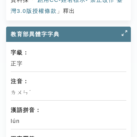
資料採「
創用CC-姓名標示- 禁止改作 臺
灣3.0版授權條款
」釋出
教育部異體字字典
字級：
正字
注音：
ㄌㄨㄣˊ
漢語拼音：
lún