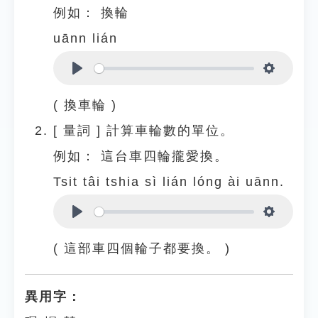
例如：
換輪
uānn lián
Play
Settings
( 換車輪 )
[
量詞
]
計算車輪數的單位。
例如：
這台車四輪攏愛換。
Tsit tâi tshia sì lián lóng ài uānn.
Play
Settings
( 這部車四個輪子都要換。 )
異用字：