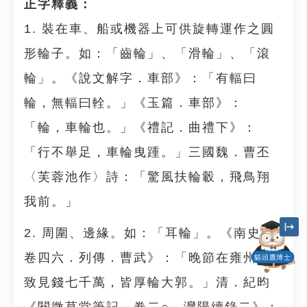
正字釋義：
1. 裝在車、船或機器上可供旋轉運作之圓
形輪子。如：「齒輪」、「滑輪」、「滾
輪」。《說文解字．車部》：「有輻曰
輪，無輻曰輇。」《玉篇．車部》：
「輪，車輪也。」《禮記．曲禮下》：
「行不舉足，車輪曳踵。」三國魏．曹丕
〈芙蓉池作〉詩：「驚風扶輪轂，飛鳥翔
我前。」
2. 周圍、邊緣。如：「耳輪」。《南史．
卷四六．列傳．曹武》：「晚節在雍州，
貓頭鷹博士
致見錢七千萬，皆厚輪大郭。」清．紀昀