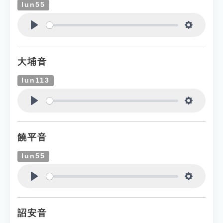
lun55
Play
Settings
大埔音
lun113
Play
Settings
饒平音
lun55
Play
Settings
詔安音