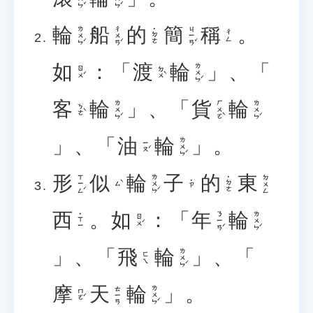
輪
船
的
簡
稱
。
ㄌㄨㄣˊ
ㄔㄨㄢˊ
ㄐㄧㄢˇ
˙ㄉㄜ
ㄔㄥ
如
：「
渡
輪
」、「
ㄌㄨㄣˊ
ㄖㄨˊ
ㄉㄨˋ
客
輪
」、「
貨
輪
ㄌㄨㄣˊ
ㄏㄨㄛˋ
ㄌㄨㄣˊ
ㄎㄜˋ
」、「
油
輪
」。
ㄌㄨㄣˊ
ㄧㄡˊ
形
似
輪
子
的
東
ㄒㄧㄥˊ
ㄌㄨㄣˊ
ㄉㄨㄥ
˙ㄉㄜ
˙ㄗ
ㄙˋ
西
。
如
：「
年
輪
ㄋㄧㄢˊ
ㄌㄨㄣˊ
˙ㄒㄧ
ㄖㄨˊ
」、「
飛
輪
」、「
ㄌㄨㄣˊ
ㄈㄟ
摩
天
輪
」。
ㄌㄨㄣˊ
ㄊㄧㄢ
ㄇㄛˊ