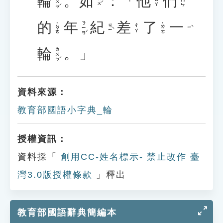
輪
。
如
：「
他
們
ㄌㄨㄣˊ
˙ㄇㄣ
ㄖㄨˊ
ㄊㄚ
的
年
紀
差
了
一
ㄋㄧㄢˊ
˙ㄉㄜ
˙ㄌㄜ
ㄐㄧˋ
ㄔㄚ
ㄧˋ
輪
。」
ㄌㄨㄣˊ
資料來源：
教育部國語小字典_輪
授權資訊：
資料採「
創用CC-姓名標示- 禁止改作 臺
灣3.0版授權條款
」釋出
教育部國語辭典簡編本