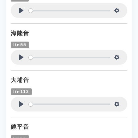
Play
Settings
海陸音
lin55
Play
Settings
大埔音
lin113
Play
Settings
饒平音