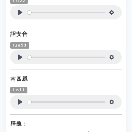
lin55
Play
Settings
詔安音
lun53
Play
Settings
南四縣
lin11
Play
Settings
釋義：