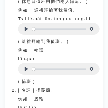
( 休息日值班由他們兩人輪流。 )
例如：
這禮拜輪著我當值。
Tsit lé-pài lûn-tio̍h guá tong-ti̍t.
Play
Settings
( 這禮拜輪到我值班。 )
例如：
輪班
lûn-pan
Play
Settings
( 輪班 )
[
名詞
]
指關節。
例如：
脫輪
thu̍t-lûn