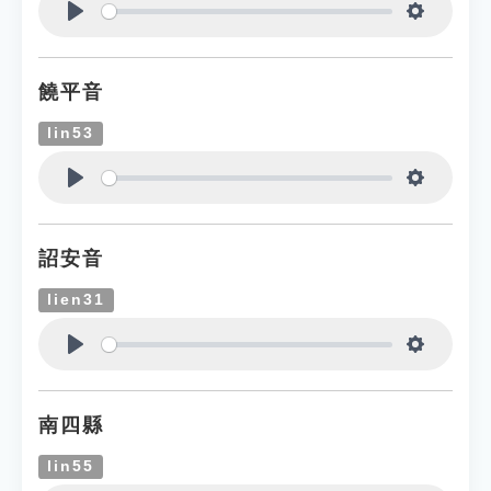
Play
Settings
饒平音
lin53
Play
Settings
詔安音
lien31
Play
Settings
南四縣
lin55