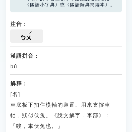
《國語小字典》或《國語辭典簡編本》。
注音：
ㄅㄨ
漢語拼音：
bú
解釋：
[名]
車底板下扣住橫軸的裝置。用來支撐車
軸，狀似伏兔。《說文解字．車部》：
「轐，車伏兔也。」