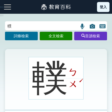
跳
登入
:::
到
主
:::
要
內
語
圖
開
容
注音索引圖示
筆畫索引圖示
部首索引表圖示
言
片
啟
詞條檢索
全文檢索
音讀檢索
搜
搜
鍵
尋
尋
盤
圖
圖
圖
示
示
示
轐
ㄅ
網站導覽
ˊ
ㄨ
生字詞彙表
成語故事