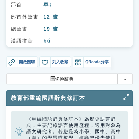
索引選單
部首
車
ㄔㄜ
知識索引
部首外筆畫
12
畫
單字索引
總筆畫
19
畫
生命大百科索引
漢語拼音
bú
遊戲專區
開啟關聯
列入收藏
QRcode分享
教學應用
切換
切換辭典
貓頭鷹博士
教育部重編國語辭典修訂本
《重編國語辭典修訂本》為歷史語言辭
典，主要記錄語言使用歷程，適用對象為
語文研究者。若您是為小學、國中、高中
（職）的學習或教學，建議您優先使用