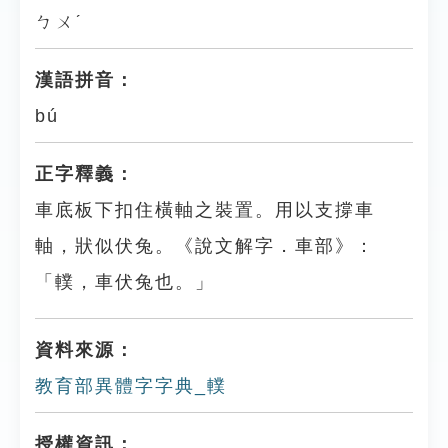
ㄅㄨˊ
漢語拼音：
bú
正字釋義：
車底板下扣住橫軸之裝置。用以支撐車
軸，狀似伏兔。《說文解字．車部》：
「轐，車伏兔也。」
資料來源：
教育部異體字字典_轐
授權資訊：