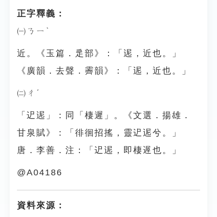
正字釋義：
㈠ㄋㄧˋ
近。《玉篇．辵部》：「迡，近也。」
《廣韻．去聲．霽韻》：「迡，近也。」
㈡ㄔˊ
「迉迡」：同「棲遲」。《文選．揚雄．
甘泉賦》：「徘徊招搖，靈迉迡兮。」
唐．李善．注：「迉迡，即棲遟也。」
@A04186
資料來源：