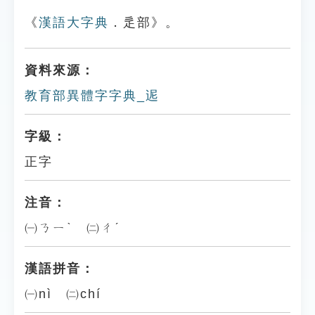
《
漢語大字典
．辵部》。
資料來源：
教育部異體字字典_迡
字級：
正字
注音：
㈠ㄋㄧˋ ㈡ㄔˊ
漢語拼音：
㈠nì ㈡chí