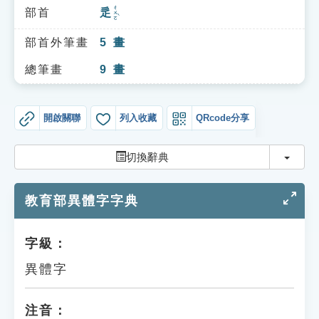
索引選單
ㄔㄨㄛˋ
部首
辵
知識索引
部首外筆畫
5
畫
單字索引
總筆畫
9
畫
生命大百科索引
開啟關聯
列入收藏
QRcode分享
遊戲專區
切換
切換辭典
教學應用
教育部異體字字典
貓頭鷹博士
字級：
異體字
注音：