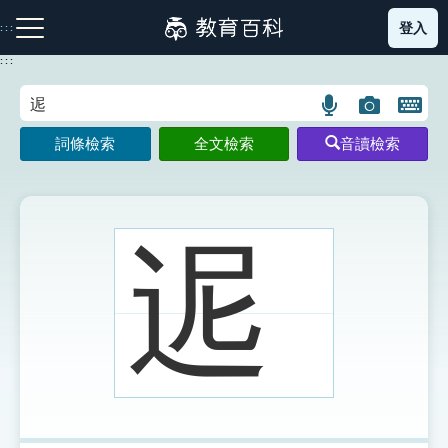
跳
登入
:::
到
主
:::
要
內
語
圖
開
容
注音索引圖示
筆畫索引圖示
部首索引表圖示
言
片
啟
詞條檢索
全文檢索
音讀檢索
搜
搜
鍵
尋
尋
盤
圖
圖
圖
示
示
示
迡
網站導覽
生字詞彙表
成語故事