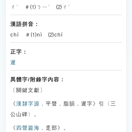
ㄔˊ ＃⑴ㄋㄧˋ ⑵ㄔˊ
漢語拼音：
chí ＃⑴nì ⑵chí
正字：
遲
異體字/附錄字內容：
〔關鍵文獻〕
《
漢隸字源
．平聲．脂韻．遲字》引〈三
公山碑〉。
《
四聲篇海
．辵部》。