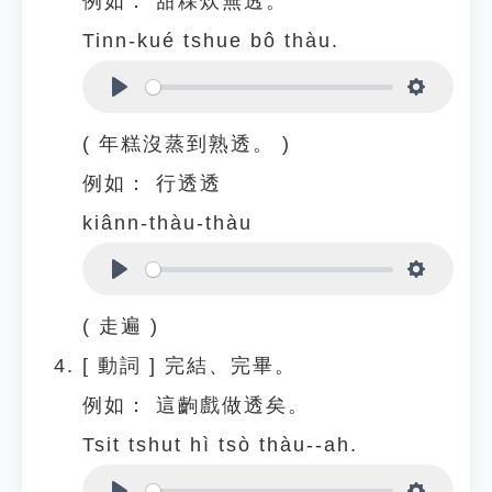
例如：
甜粿炊無透。
Tinn-kué tshue bô thàu.
Play
Settings
( 年糕沒蒸到熟透。 )
例如：
行透透
kiânn-thàu-thàu
Play
Settings
( 走遍 )
[
動詞
]
完結、完畢。
例如：
這齣戲做透矣。
Tsit tshut hì tsò thàu--ah.