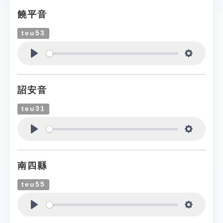
饒平音
teu53
Play
Settings
詔安音
teu31
Play
Settings
南四縣
teu55
Play
Settings