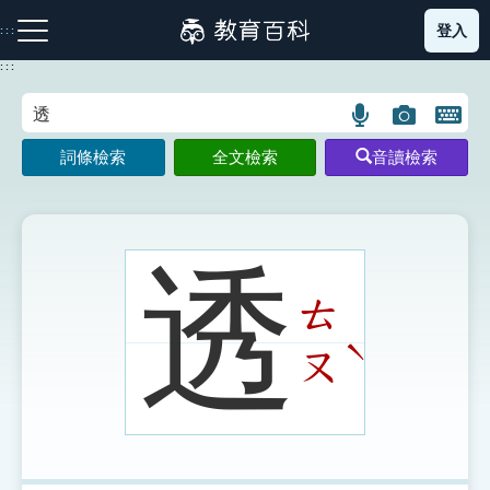
跳
登入
:::
到
主
:::
要
內
語
圖
開
容
注音索引圖示
筆畫索引圖示
部首索引表圖示
言
片
啟
詞條檢索
全文檢索
音讀檢索
搜
搜
鍵
尋
尋
盤
圖
圖
圖
示
示
示
透
ㄊ
網站導覽
ˋ
ㄡ
生字詞彙表
成語故事