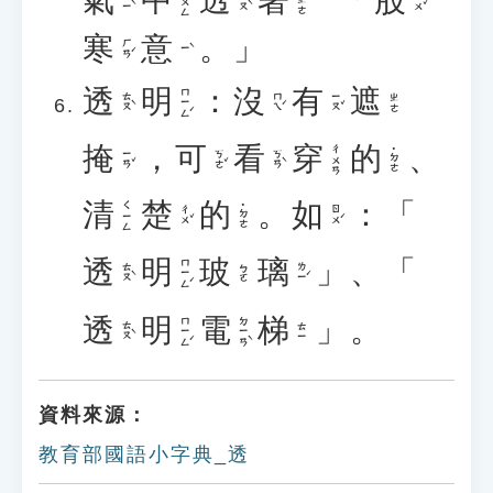
氣
中
透
著
一
股
ㄓㄨㄥ
˙ㄓㄜ
ㄑㄧˋ
ㄊㄡˋ
ㄍㄨˇ
ㄧˋ
寒
意
。」
ㄏㄢˊ
ㄧˋ
透
明
：
沒
有
遮
ㄇㄧㄥˊ
ㄊㄡˋ
ㄇㄟˊ
ㄧㄡˇ
ㄓㄜ
掩
，
可
看
穿
的
、
ㄔㄨㄢ
˙ㄉㄜ
ㄧㄢˇ
ㄎㄜˇ
ㄎㄢˋ
清
楚
的
。
如
：「
ㄑㄧㄥ
˙ㄉㄜ
ㄔㄨˇ
ㄖㄨˊ
透
明
玻
璃
」、「
ㄇㄧㄥˊ
ㄊㄡˋ
ㄌㄧˊ
ㄅㄛ
透
明
電
梯
」。
ㄇㄧㄥˊ
ㄉㄧㄢˋ
ㄊㄡˋ
ㄊㄧ
資料來源：
教育部國語小字典_透