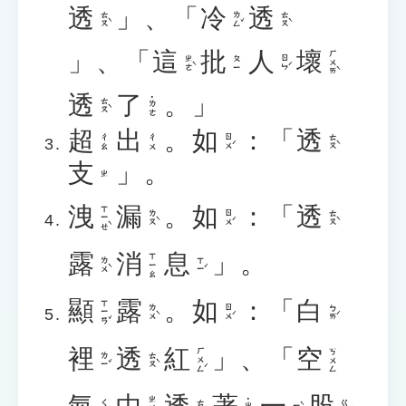
透
」、「
冷
透
ㄊㄡˋ
ㄌㄥˇ
ㄊㄡˋ
」、「
這
批
人
壞
ㄏㄨㄞˋ
ㄓㄜˋ
ㄖㄣˊ
ㄆㄧ
透
了
。」
˙ㄌㄜ
ㄊㄡˋ
超
出
。
如
：「
透
ㄖㄨˊ
ㄊㄡˋ
ㄔㄠ
ㄔㄨ
支
」。
ㄓ
洩
漏
。
如
：「
透
ㄒㄧㄝˋ
ㄌㄡˋ
ㄖㄨˊ
ㄊㄡˋ
露
消
息
」。
ㄒㄧㄠ
ㄌㄨˋ
ㄒㄧˊ
顯
露
。
如
：「
白
ㄒㄧㄢˇ
ㄌㄨˋ
ㄖㄨˊ
ㄅㄞˊ
裡
透
紅
」、「
空
ㄏㄨㄥˊ
ㄎㄨㄥ
ㄌㄧˇ
ㄊㄡˋ