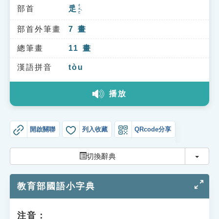
索引選單
ㄔㄨㄛˋ
部首
辵
知識索引
部首外筆畫
7
畫
單字索引
總筆畫
11
畫
生命大百科索引
漢語拼音
tòu
遊戲專區
播放
教學應用
開啟關聯
列入收藏
QRcode分享
貓頭鷹博士
切換
切換辭典
教育部國語小字典
注音：