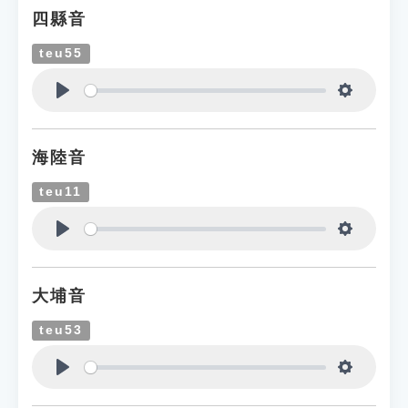
四縣音
teu55
Play
Settings
海陸音
teu11
Play
Settings
大埔音
teu53
Play
Settings