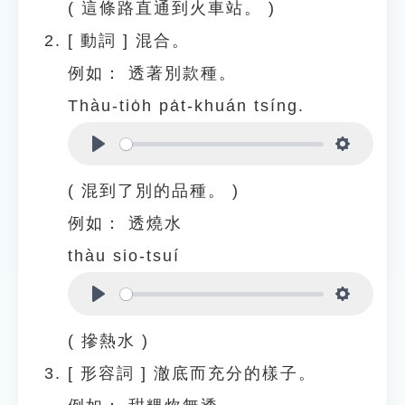
( 這條路直通到火車站。 )
[
動詞
]
混合。
例如：
透著別款種。
Thàu-tio̍h pa̍t-khuán tsíng.
Play
Settings
( 混到了別的品種。 )
例如：
透燒水
thàu sio-tsuí
Play
Settings
( 摻熱水 )
[
形容詞
]
澈底而充分的樣子。