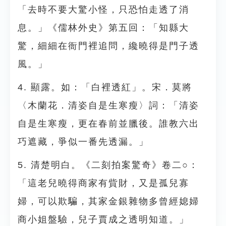
「去時不要大驚小怪，只恐怕走透了消
息。」《儒林外史》第五回：「知縣大
驚，細細在衙門裡追問，纔曉得是門子透
風。」
4. 顯露。如：「白裡透紅」。宋．莫將
〈木蘭花．清姿自是生寒瘦〉詞：「清姿
自是生寒瘦，更在春前並臘後。誰教六出
巧遮藏，爭似一番先透漏。」
5. 清楚明白。《二刻拍案驚奇》卷二○：
「這老兒曉得商家有貲財，又是孤兒寡
婦，可以欺騙，其家金銀雜物多曾經媳婦
商小姐盤驗，兒子賈成之透明知道。」