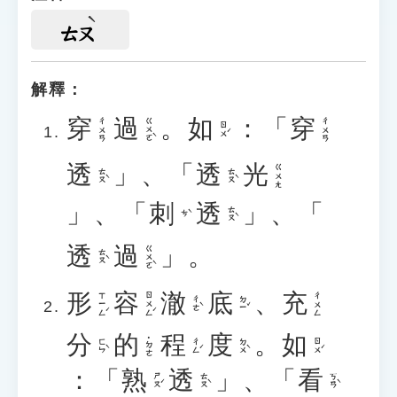
ㄊㄡ
解釋：
穿
過
。
如
：「
穿
ㄍㄨㄛˋ
ㄔㄨㄢ
ㄔㄨㄢ
ㄖㄨˊ
透
」、「
透
光
ㄍㄨㄤ
ㄊㄡˋ
ㄊㄡˋ
」、「
刺
透
」、「
ㄊㄡˋ
ㄘˋ
透
過
」。
ㄍㄨㄛˋ
ㄊㄡˋ
形
容
澈
底
、
充
ㄒㄧㄥˊ
ㄖㄨㄥˊ
ㄔㄨㄥ
ㄔㄜˋ
ㄉㄧˇ
分
的
程
度
。
如
˙ㄉㄜ
ㄈㄣˋ
ㄔㄥˊ
ㄉㄨˋ
ㄖㄨˊ
：「
熟
透
」、「
看
ㄕㄡˊ
ㄊㄡˋ
ㄎㄢˋ