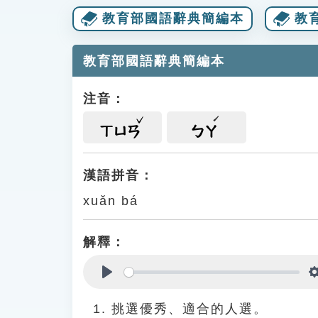
教育部國語辭典簡編本
教
教育部國語辭典簡編本
注音：
ㄒㄩㄢ
ㄅㄚ
漢語拼音：
xuǎn bá
解釋：
Play
挑選優秀、適合的人選。