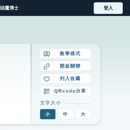
頭鷹博士
登入
教學模式
開啟關聯
列入收藏
QRcode分享
文字大小
小
中
大