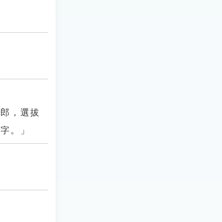
侍郎，選拔
鐫字。」