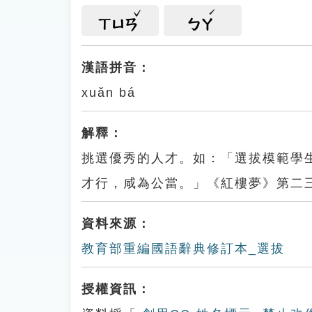
ㄒㄩㄢ
ㄅㄚ
漢語拼音：
xuǎn bá
解釋：
挑選優秀的人才。如：「選拔模範學
才行，咸為公當。」《紅樓夢》第二
資料來源：
教育部重編國語辭典修訂本_選拔
授權資訊：