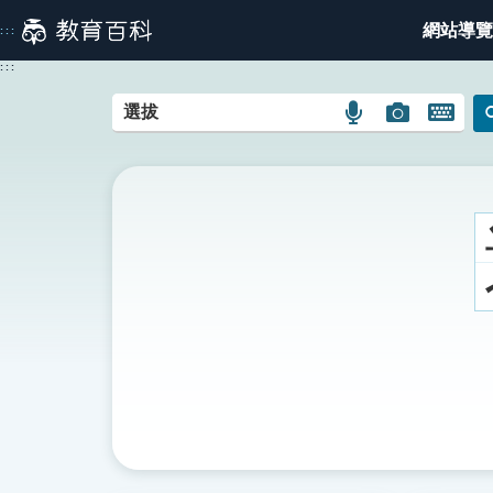
跳
網站導覽
:::
到
主
:::
要
內
語
圖
開
容
言
片
啟
搜
搜
鍵
尋
尋
盤
圖
圖
圖
示
示
示