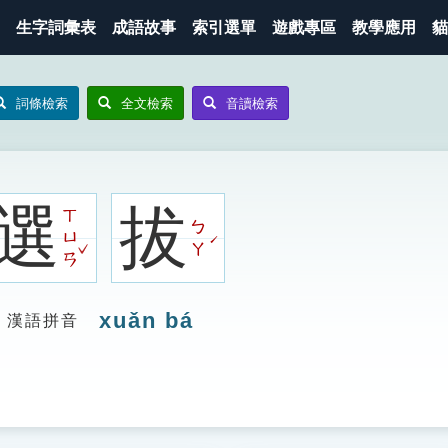
生字詞彙表
成語故事
索引選單
遊戲專區
教學應用
貓
詞條檢索
全文檢索
音讀檢索
選
拔
ㄒ
ㄅ
ㄩ
ˊ
ˇ
ㄚ
ㄢ
xuǎn bá
漢語拼音