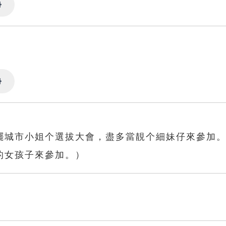
Settings
Settings
擺城市小姐个選拔大會，盡多當靚个細妹仔來參加
的女孩子來參加。）