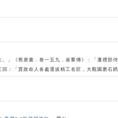
生。」《舊唐書．卷一五九．崔羣傳》：「遷禮部
三回：「賈政命人各處選拔精工名匠，大觀園磨石