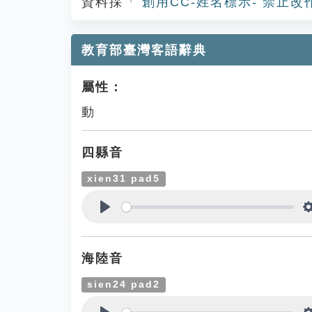
資料採「
創用CC-姓名標示- 禁止改
教育部臺灣客語辭典
屬性：
動
四縣音
xien31 pad5
Play
海陸音
sien24 pad2