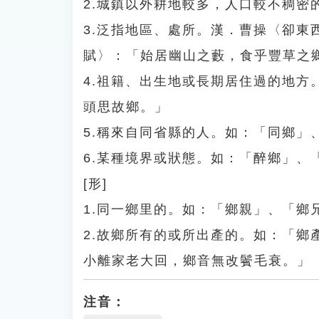
2.城鎮以外耕地較多，人口較不稠密
3.泛指地區、處所。漢．曹操〈卻
賦〉：「始居幽山之藪，食乎豐草之
4.祖籍、出生地或長期居住過的地
頭思故鄉。」
5.稱來自同省縣的人。如：「同鄉」
6.某種境界或狀態。如：「醉鄉」、
[形]
1.同一鄉里的。如：「鄉親」、「鄉
2.故鄉所有的或所出產的。如：「
小離家老大回，鄉音無改鬢毛衰。」
注音：