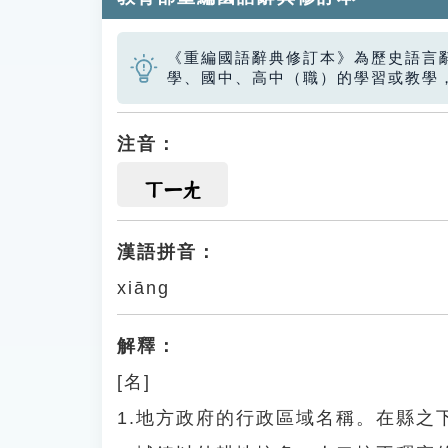
《重編國語辭典修訂本》為歷史語言
學、國中、高中（職）的學習或教學
注音：
ㄒㄧㄤ
漢語拼音：
xiāng
解釋：
[名]
1.地方政府的行政區域名稱。在縣之