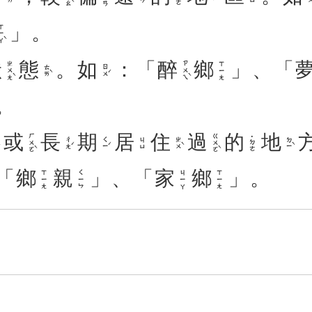
」。
ㄧㄚˋ
狀
態
。
如
：「
醉
鄉
」、「
ㄓㄨㄤˋ
ㄗㄨㄟˋ
ㄒㄧㄤ
ㄊㄞˋ
ㄖㄨˊ
。
或
長
期
居
住
過
的
地
ㄏㄨㄛˋ
ㄍㄨㄛˋ
˙ㄉㄜ
ㄔㄤˊ
ㄑㄧˊ
ㄓㄨˋ
ㄉㄧˋ
ㄐㄩ
「
鄉
親
」、「
家
鄉
」。
ㄒㄧㄤ
ㄑㄧㄣ
ㄐㄧㄚ
ㄒㄧㄤ