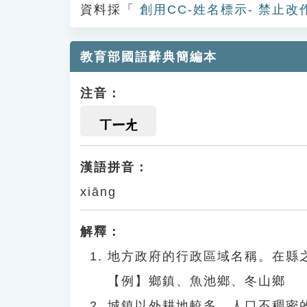
資料採「
創用CC-姓名標示- 禁止改
教育部國語辭典簡編本
注音：
ㄒㄧㄤ
漢語拼音：
xiāng
解釋：
地方政府的行政區域名稱。在縣
【例】鄉鎮、魚池鄉、冬山鄉
城鎮以外耕地較多，人口不稠密