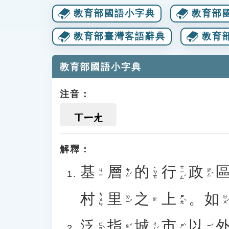
教育部國語小字典
教育部
教育部臺灣客語辭典
教育
教育部國語小字典
注音：
ㄒㄧㄤ
解釋：
基
層
的
行
政
ㄒㄧㄥˊ
˙ㄉㄜ
ㄘㄥˊ
ㄓㄥˋ
ㄐㄧ
村
里
之
上
。
如
ㄘㄨㄣ
ㄌㄧˇ
ㄕㄤˋ
ㄖㄨˊ
ㄓ
泛
指
城
市
以
ㄈㄢˋ
ㄔㄥˊ
ㄓˇ
ㄕˋ
ㄧˇ