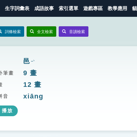
生字詞彙表
成語故事
索引選單
遊戲專區
教學應用
貓
詞條檢索
全文檢索
音讀檢索
邑
ㄧˋ
9
畫
外筆畫
12
畫
畫
xiāng
拼音
播放