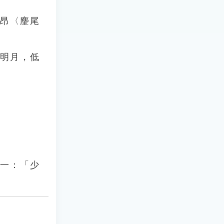
子昂〈麈尾
望明月，低
之一：「少