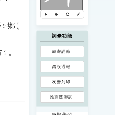
夢
鄉
ㄒㄧㄤ
ㄇㄥˋ
詞條功能
方
。
轉寄詞條
ㄈㄤ
錯誤通報
友善列印
推薦關聯詞
筆順學習