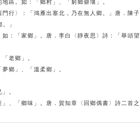
的地區。如：「鄉村」、「窮鄉僻壤」。
東西門行〉：「鴻雁出塞北，乃在無人鄉。」唐．陳
鄉。」
方。如：「家鄉」。唐．李白〈靜夜思〉詩：「舉頭
、「老鄉」。
「夢鄉」、「溫柔鄉」。
兄」。
鄉產」、「鄉味」。唐．賀知章〈回鄉偶書〉詩二首