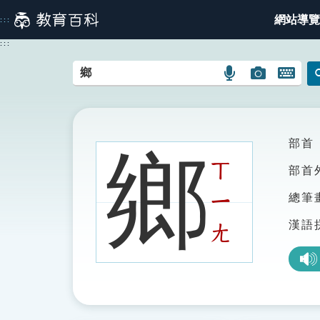
跳
網站導覽
:::
到
主
:::
要
內
語
圖
開
容
言
片
啟
搜
搜
鍵
尋
尋
盤
圖
圖
圖
部首
鄉
示
示
示
ㄒ
部首
ㄧ
總筆
漢語
ㄤ