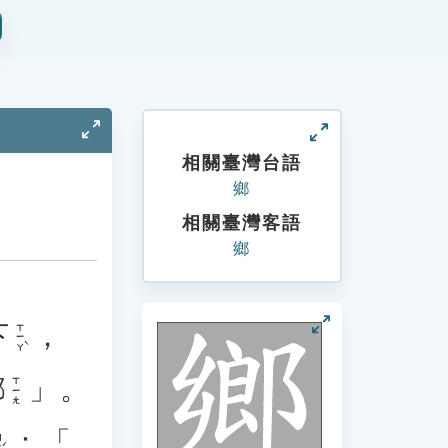
相關臺灣台語
鄉
相關臺灣客語
鄉
下
，
ㄒㄧㄚˋ
鄉
」。
ㄒㄧㄤ
：「
ˊ