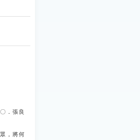
四〇．張良
者眾，將何