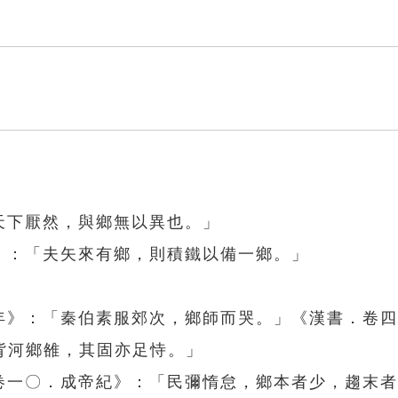
天下厭然，與鄉無以異也。」
》：「夫矢來有鄉，則積鐵以備一鄉。」
三年》：「秦伯素服郊次，鄉師而哭。」《漢書．卷
背河鄉雒，其固亦足恃。」
．卷一〇．成帝紀》：「民彌惰怠，鄉本者少，趨末