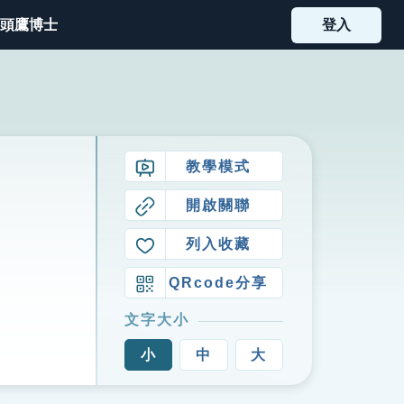
頭鷹博士
登入
教學模式
開啟關聯
列入收藏
QRcode分享
文字大小
小
中
大