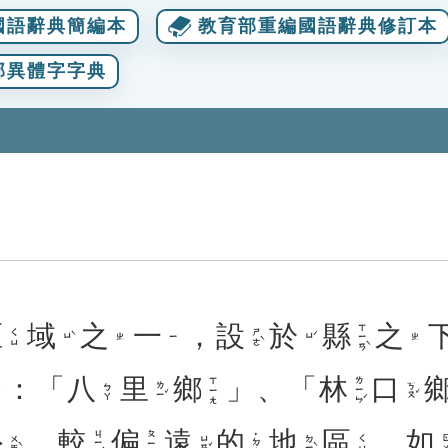
國語辭典簡編本
教育部重編國語辭典修訂本
部異體字字典
區
域
之
一
，
設
於
縣
之
ㄒㄧㄢˋ
ㄕㄜˋ
ㄑㄩ
ㄩˋ
ㄩˊ
ㄓ
ㄧ
ㄓ
：「
八
里
鄉
」、「
林
口
ㄌㄧㄣˊ
ㄒㄧㄤ
ㄌㄧˇ
ㄎㄡˇ
ㄅㄚ
外
，
較
偏
遠
的
地
區
。
如
ㄐㄧㄠˋ
ㄆㄧㄢ
˙ㄉㄜ
ㄨㄞˋ
ㄩㄢˇ
ㄉㄧˋ
ㄖㄨ
ㄑㄩ