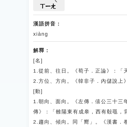
ㄒㄧㄤ
漢語拼音：
xiàng
解釋：
[名]
1.從前、往日。《荀子．正論》：「
2.方位、方向。《韓非子．內儲說上
[動]
1.朝向、面向。《左傳．僖公三十
傳》：「雒陽東有成皋，西有殽黽，
2.趨向、傾向。同「嚮」。《漢書