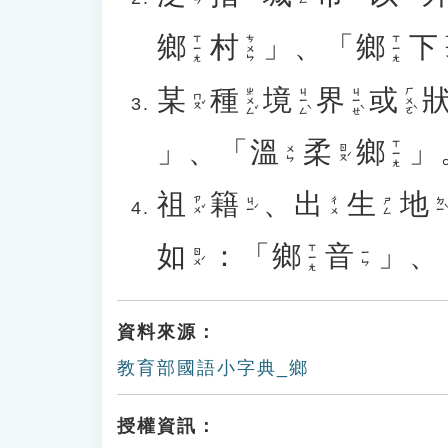
鄉
村
」、「
鄉
下
ㄒ
ㄒㄧㄤ
ㄘㄨㄣ
ㄒㄧㄤ
某
種
境
界
或
ㄓㄨㄥˇ
ㄐㄧㄥˋ
ㄐㄧㄝˋ
ㄏㄨㄛˋ
ㄇㄡˇ
」、「
溫
柔
鄉
」
ㄒㄧㄤ
ㄖㄡˊ
ㄨㄣ
祖
籍
、
出
生
地
ㄗㄨˇ
ㄐㄧˊ
ㄉㄧˋ
ㄔㄨ
ㄕㄥ
如
：「
鄉
音
」、
ㄒㄧㄤ
ㄖㄨˊ
ㄧㄣ
資料來源：
教育部國語小字典_鄉
授權資訊：