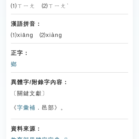
⑴ㄒㄧㄤ ⑵ㄒㄧㄤˋ
漢語拼音：
⑴xiāng ⑵xiàng
正字：
鄉
異體字/附錄字內容：
〔關鍵文獻〕
《
字彙補
．邑部》。
資料來源：