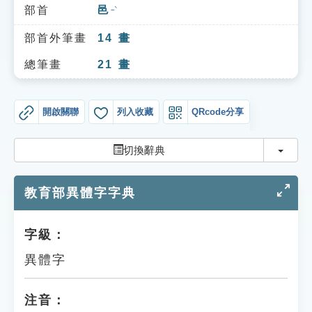
索引選單
部首
邑
ㄧˋ
知識索引
部首外筆畫
14
畫
單字索引
總筆畫
21
畫
生命大百科索引
開啟關聯
列入收藏
QRcode分享
遊戲專區
切換
切換辭典
教學應用
教育部異體字字典
貓頭鷹博士
字級：
異體字
注音：