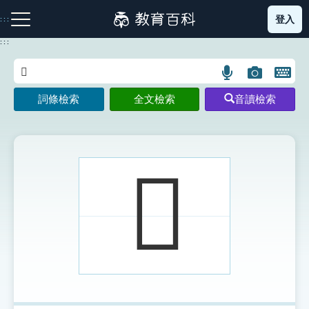
跳
登入
:::
到
主
:::
要
內
語
圖
開
容
注音索引圖示
筆畫索引圖示
部首索引表圖示
言
片
啟
詞條檢索
全文檢索
音讀檢索
搜
搜
鍵
尋
尋
盤
圖
圖
圖
示
示
示
𨞸
網站導覽
生字詞彙表
成語故事