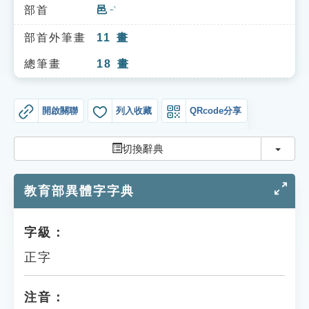
索引選單
部首
邑
ㄧˋ
知識索引
部首外筆畫
11
畫
單字索引
總筆畫
18
畫
生命大百科索引
開啟關聯
列入收藏
QRcode分享
遊戲專區
切換
切換辭典
教學應用
教育部異體字字典
貓頭鷹博士
字級：
正字
注音：