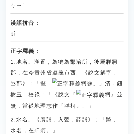
ㄅㄧˋ
漢語拼音：
bì
正字釋義：
1.地名。漢置，為犍為郡治所，後屬牂牁
郡，在今貴州省遵義市西。《說文解字．
邑部》：「鄨，
牱縣。」清．鈕
樹玉．校錄：「《說文『
牱』並
無，當從地理志作『牂柯』。」
2.水名。《廣韻．入聲．薛韻》：「鄨，
水名，在牂牁。」