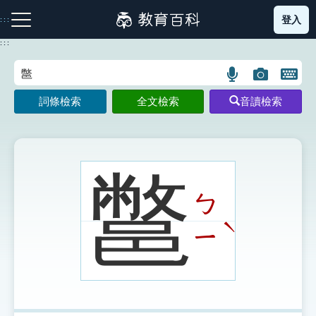
跳
登入
:::
到
主
:::
要
內
語
圖
開
容
注音索引圖示
筆畫索引圖示
部首索引表圖示
言
片
啟
詞條檢索
全文檢索
音讀檢索
搜
搜
鍵
尋
尋
盤
圖
圖
圖
示
示
示
鄨
ㄅ
網站導覽
ˋ
ㄧ
生字詞彙表
成語故事