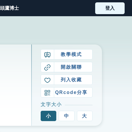
頭鷹博士
登入
教學模式
開啟關聯
列入收藏
QRcode分享
文字大小
小
中
大