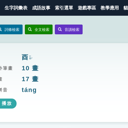
生字詞彙表
成語故事
索引選單
遊戲專區
教學應用
貓
詞條檢索
全文檢索
音讀檢索
酉
ㄧㄡˇ
10
畫
外筆畫
17
畫
畫
táng
拼音
播放