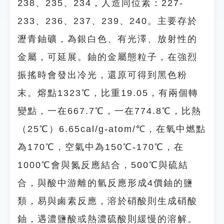
238、235、234，人造同位素：227-
233、236、237、239、240。主要存於
瀝青鈾礦，為銀白色、有光澤、放射性的
金屬，可延展。鈾的金屬態粒子，在強烈
振搖時會發出冷光，還原可得到黑色粉
末。熔點1323℃，比重19.05，有兩個轉
變點，一在667.7℃，一在774.8℃，比熱
（25℃）6.65cal/g-atom/℃，在氧中燃點
為170℃，空氣中為150℃-170℃，在
1000℃會與氮反應結合，500℃與硫結
合，與酸中游離的氫反應形成4價鈾的鹽
類，易與鹵素反應，溶於硝酸則生成硝酸
鈾，遇濃鹽酸或熱濃硫酸則緩慢的溶解。