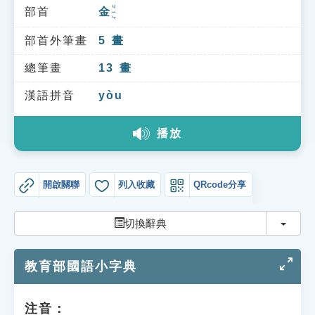
索引選單
ㄐㄧㄣ
部首
金
知識索引
部首外筆畫
5
畫
單字索引
總筆畫
13
畫
生命大百科索引
漢語拼音
yòu
遊戲專區
播放
教學應用
開啟關聯
列入收藏
QRcode分享
貓頭鷹博士
切換
切換辭典
教育部國語小字典
注音：