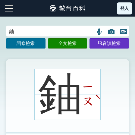
跳
登入
:::
到
主
:::
要
內
語
圖
開
容
注音索引圖示
筆畫索引圖示
部首索引表圖示
言
片
啟
詞條檢索
全文檢索
音讀檢索
搜
搜
鍵
尋
尋
盤
圖
圖
圖
示
示
示
鈾
ㄧ
網站導覽
ˋ
ㄡ
生字詞彙表
成語故事