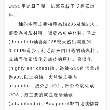
U235用於原子彈、氫彈及核子反應器燃
料。
鈾的兩種主要核種為鈾235及鈾238，
前者為可裂材料，後者為可孕材料。耗乏
(depleted)鈾含鈾235較天然鈾濃度的
0.711%還少，耗乏鈾來自用過的鈾燃料，
或鈾同位素濃化分離後的尾料。高濃化
(highly enriched)鈾，為鈾-235的含量超
過90%以上的鈾。天然鈾主要為
uraninite，成分是UO2，部分會氧化成
UO3，最主要的就是瀝清鈾礦
(pitchblende)，Becquerel即由此礦物首