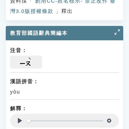
資料採「
創用CC-姓名標示- 禁止改作 臺
灣3.0版授權條款
」釋出
教育部國語辭典簡編本
注音：
ㄧㄡ
漢語拼音：
yòu
解釋：
Play
Settings