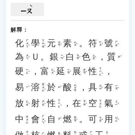
ㄧㄡ
解釋：
化
學
元
素
。
符
號
ㄏㄨㄚˋ
ㄒㄩㄝˊ
ㄩㄢˊ
ㄙㄨˋ
ㄈㄨˊ
ㄏㄠˋ
為
Ｕ
。
銀
白
色
，
質
ㄨㄟˊ
ㄧㄣˊ
ㄅㄞˊ
ㄙㄜˋ
ㄓˊ
硬
，
富
延
展
性
，
ㄒㄧㄥˋ
ㄧㄥˋ
ㄈㄨˋ
ㄧㄢˊ
ㄓㄢˇ
易
溶
於
酸
，
具
有
ㄖㄨㄥˊ
ㄙㄨㄢ
ㄐㄩˋ
ㄧㄡˇ
ㄧˋ
ㄩˊ
放
射
性
，
在
空
氣
ㄒㄧㄥˋ
ㄎㄨㄥ
ㄈㄤˋ
ㄕㄜˋ
ㄗㄞˋ
ㄑㄧˋ
中
會
自
燃
。
可
用
ㄏㄨㄟˋ
ㄓㄨㄥ
ㄖㄢˊ
ㄎㄜˇ
ㄩㄥˋ
ㄗˋ
做
核
燃
料
或
工