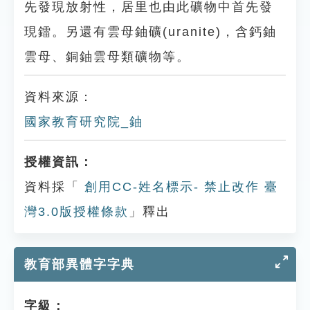
先發現放射性，居里也由此礦物中首先發
現鐳。另還有雲母鈾礦(uranite)，含鈣鈾
雲母、銅鈾雲母類礦物等。
資料來源：
國家教育研究院_鈾
授權資訊：
資料採「
創用CC-姓名標示- 禁止改作 臺
灣3.0版授權條款
」釋出
教育部異體字字典
字級：