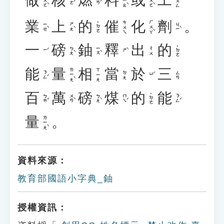
ㄗㄨㄛˋ
ㄌㄧㄠˋ
ㄏㄨㄛˋ
ㄍㄨㄥ
ㄏㄜˊ
ㄖㄢˊ
業
上
的
催
化
劑
。
ㄏㄨㄚˋ
ㄘㄨㄟ
˙ㄉㄜ
ㄧㄝˋ
ㄕㄤˋ
ㄐㄧˋ
一
磅
鈾
釋
出
的
˙ㄉㄜ
ㄅㄤˋ
ㄧㄡˋ
ㄔㄨ
ㄧˊ
ㄕˋ
能
量
相
當
於
三
ㄌㄧㄤˋ
ㄒㄧㄤ
ㄋㄥˊ
ㄉㄤ
ㄙㄢ
ㄩˊ
百
萬
磅
煤
的
能
˙ㄉㄜ
ㄅㄞˇ
ㄨㄢˋ
ㄅㄤˋ
ㄇㄟˊ
ㄋㄥˊ
量
。
ㄌㄧㄤˋ
資料來源：
教育部國語小字典_鈾
授權資訊：