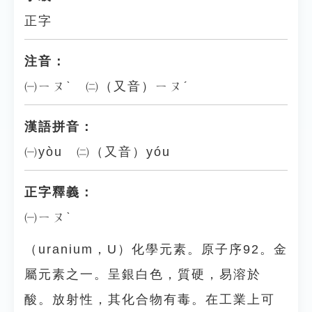
正字
注音：
㈠ㄧㄡˋ ㈡（又音）ㄧㄡˊ
漢語拼音：
㈠yòu ㈡（又音）yóu
正字釋義：
㈠ㄧㄡˋ
（uranium，U）化學元素。原子序92。金
屬元素之一。呈銀白色，質硬，易溶於
酸。放射性，其化合物有毒。在工業上可