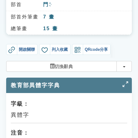
索引選單
部首
門
ㄇㄣˊ
知識索引
部首外筆畫
7
畫
單字索引
總筆畫
15
畫
生命大百科索引
開啟關聯
列入收藏
QRcode分享
遊戲專區
切換
切換辭典
教學應用
教育部異體字字典
貓頭鷹博士
字級：
異體字
注音：