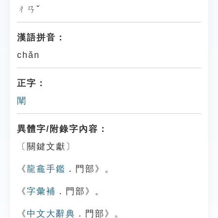
ㄔㄢˇ
漢語拼音：
chǎn
正字：
闡
異體字/附錄字內容：
〔關鍵文獻〕
《
龍龕手鑑
．門部》。
《
字彙補
．門部》。
《
中文大辭典
．門部》。