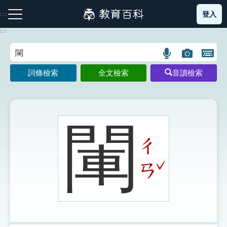
跳
登入
:::
到
主
:::
要
內
語
圖
開
容
注音索引圖示
筆畫索引圖示
部首索引表圖示
言
片
啟
詞條檢索
全文檢索
音讀檢索
搜
搜
鍵
尋
尋
盤
圖
圖
圖
示
示
示
閳
ㄔ
網站導覽
ˇ
ㄢ
生字詞彙表
成語故事