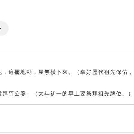
Settings
保庇，這擺地動，屋無橫下來。（幸好歷代祖先保佑
晨愛拜阿公婆。（大年初一的早上要祭拜祖先牌位。）