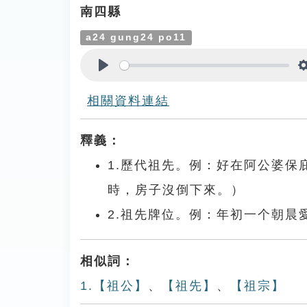
南四縣
a24 gung24 po11
Play
相關資料連結
釋義：
1.歷代祖先。例：好在阿公婆
時，房子沒倒下來。）
2.祖先牌位。例：年初一个朝
相似詞：
1.【祖公】
、
【祖先】
、
【祖宗】