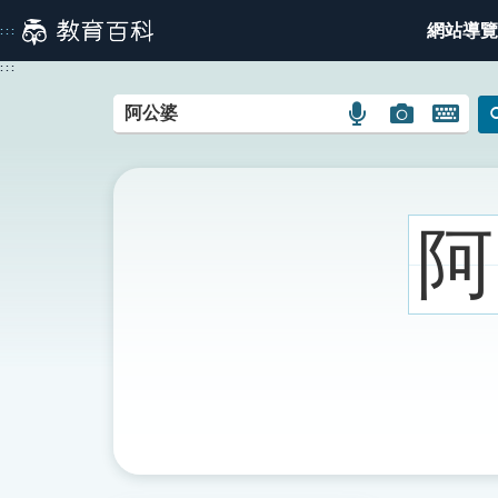
跳
網站導覽
:::
到
主
:::
要
內
語
圖
開
容
言
片
啟
搜
搜
鍵
尋
尋
盤
圖
圖
圖
阿
示
示
示