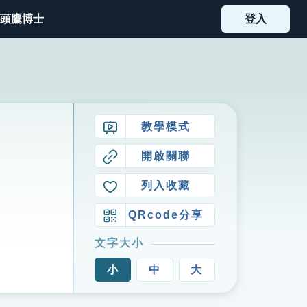
頭鷹博士
登入
教學模式
開啟關聯
列入收藏
QRcode分享
文字大小
小
中
大