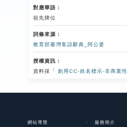
對應華語：
祖先牌位
詞條來源：
教育部臺灣客語辭典_阿公婆
授權資訊：
資料採「
創用CC-姓名標示-非商業性
網站導覽
服務簡介