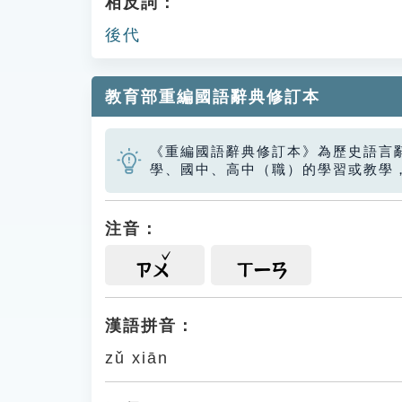
相反詞：
後代
教育部重編國語辭典修訂本
《重編國語辭典修訂本》為歷史語言
學、國中、高中（職）的學習或教學
注音：
ㄗㄨ
ㄒㄧㄢ
漢語拼音：
zǔ xiān