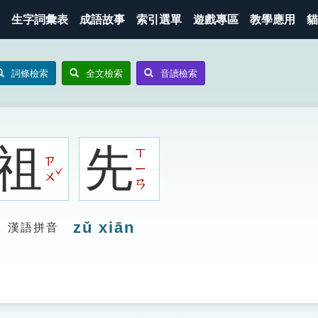
生字詞彙表
成語故事
索引選單
遊戲專區
教學應用
貓
詞條檢索
全文檢索
音讀檢索
祖
先
ㄒ
ㄗ
ㄧ
ˇ
ㄨ
ㄢ
zǔ xiān
漢語拼音