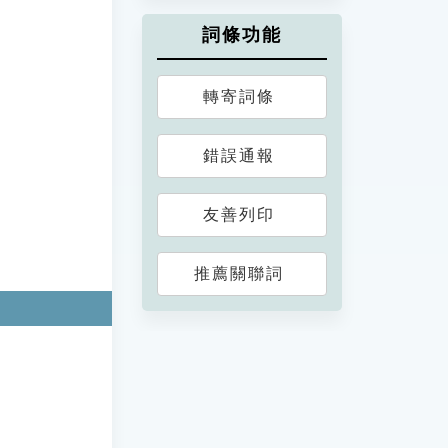
詞條功能
轉寄詞條
錯誤通報
友善列印
推薦關聯詞