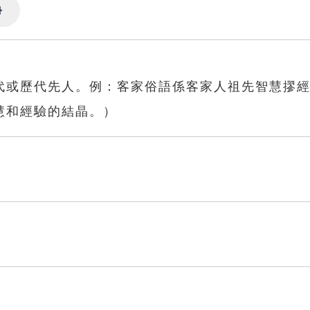
Settings
代或歷代先人。例：客家俗語係客家人祖先智慧摎
慧和經驗的結晶。）