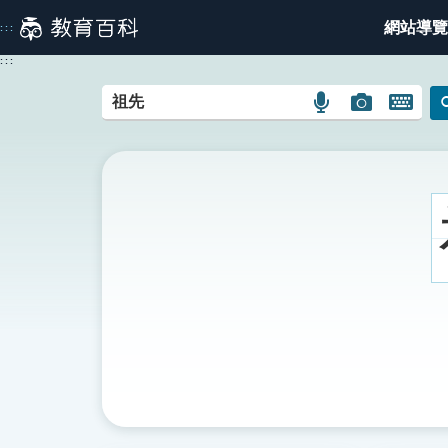
跳
網站導覽
:::
到
主
:::
要
內
語
圖
開
容
言
片
啟
搜
搜
鍵
尋
尋
盤
圖
圖
圖
示
示
示