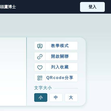
頭鷹博士
登入
教學模式
開啟關聯
列入收藏
QRcode分享
文字大小
小
中
大