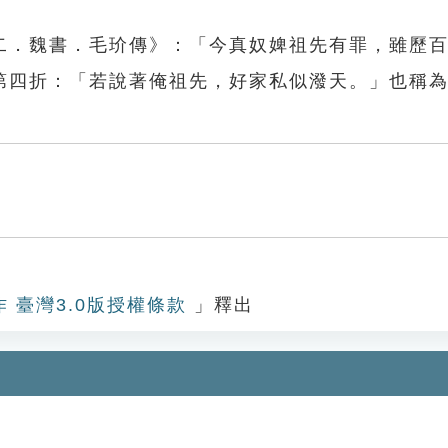
二．魏書．毛玠傳》：「今真奴婢祖先有罪，雖歷
第四折：「若說著俺祖先，好家私似潑天。」也稱
作 臺灣3.0版授權條款
」釋出