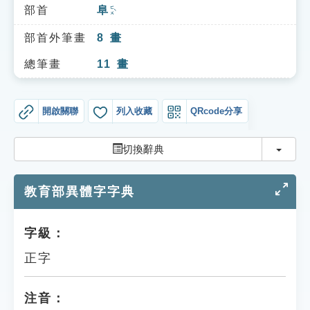
索引選單
部首
阜
ㄈㄨˋ
知識索引
部首外筆畫
8
畫
單字索引
總筆畫
11
畫
生命大百科索引
開啟關聯
列入收藏
QRcode分享
遊戲專區
切換
切換辭典
教學應用
教育部異體字字典
貓頭鷹博士
字級：
正字
注音：