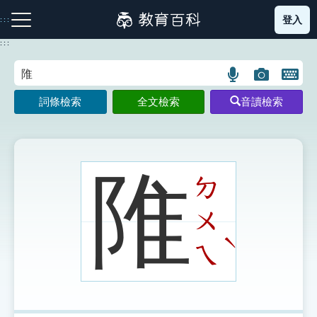
跳
登入
:::
到
主
:::
要
內
語
圖
開
容
注音索引圖示
筆畫索引圖示
部首索引表圖示
言
片
啟
詞條檢索
全文檢索
音讀檢索
搜
搜
鍵
尋
尋
盤
圖
圖
圖
示
示
示
陮
ㄉ
ㄨ
網站導覽
ˋ
ㄟ
生字詞彙表
成語故事