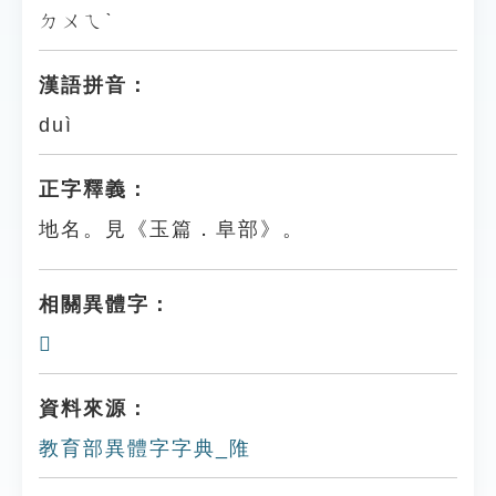
ㄉㄨㄟˋ
漢語拼音：
duì
正字釋義：
地名。見《玉篇．阜部》。
相關異體字：
𨻵
資料來源：
教育部異體字字典_陮