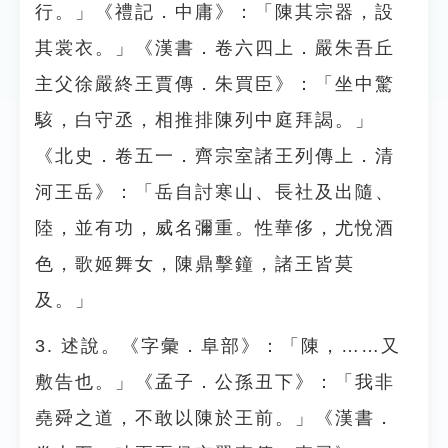
行。」《禮記．中庸》：「陳其宗器，設
其裳衣。」《漢書．卷六四上．嚴朱吾丘
主父徐嚴終王賈傳．朱買臣》：「坐中驚
駭，白守丞，相推排陳列中庭拜謁。」
《北史．卷五一．齊宗室諸王列傳上．清
河王岳》：「岳自討寒山、長社及出隨、
陸，並有功，威名彌重。性華侈，尤悅酒
色，歌姬舞女，陳鼎擊鐘，諸王皆莫
及。」
3. 述說。《字彙．阜部》：「陳，……又
敷告也。」《孟子．公孫丑下》：「我非
堯舜之道，不敢以陳於王前。」《漢書．