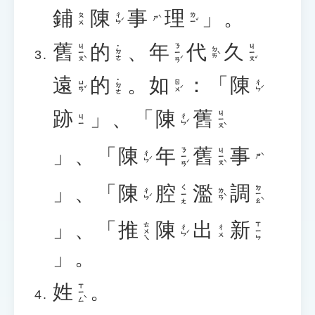
鋪
陳
事
理
」。
ㄔㄣˊ
ㄌㄧˇ
ㄆㄨ
ㄕˋ
舊
的
、
年
代
久
ㄐㄧㄡˋ
ㄋㄧㄢˊ
ㄐㄧㄡˇ
˙ㄉㄜ
ㄉㄞˋ
遠
的
。
如
：「
陳
˙ㄉㄜ
ㄩㄢˇ
ㄖㄨˊ
ㄔㄣˊ
跡
」、「
陳
舊
ㄐㄧㄡˋ
ㄔㄣˊ
ㄐㄧ
」、「
陳
年
舊
事
ㄋㄧㄢˊ
ㄐㄧㄡˋ
ㄔㄣˊ
ㄕˋ
」、「
陳
腔
濫
調
ㄉㄧㄠˋ
ㄑㄧㄤ
ㄔㄣˊ
ㄌㄢˋ
」、「
推
陳
出
新
ㄊㄨㄟ
ㄒㄧㄣ
ㄔㄣˊ
ㄔㄨ
」。
姓
。
ㄒㄧㄥˋ