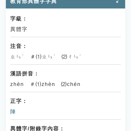
教育部異體字字典
字級：
異體字
注音：
ㄓㄣˋ ＃⑴ㄓㄣˋ ⑵ㄔㄣˊ
漢語拼音：
zhèn ＃⑴zhèn ⑵chén
正字：
陣
異體字/附錄字內容：