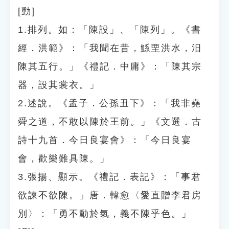
[動]
1.排列。如：「陳設」、「陳列」。《書
經．洪範》：「我聞在昔，鯀垔洪水，汨
陳其五行。」《禮記．中庸》：「陳其宗
器，設其裳衣。」
2.述說。《孟子．公孫丑下》：「我非堯
舜之道，不敢以陳於王前。」《文選．古
詩十九首．今日良宴會》：「今日良宴
會，歡樂難具陳。」
3.張揚、顯示。《禮記．表記》：「事君
欲諫不欲陳。」唐．韓愈〈愛直贈李君房
別〉：「勇不動於氣，義不陳乎色。」