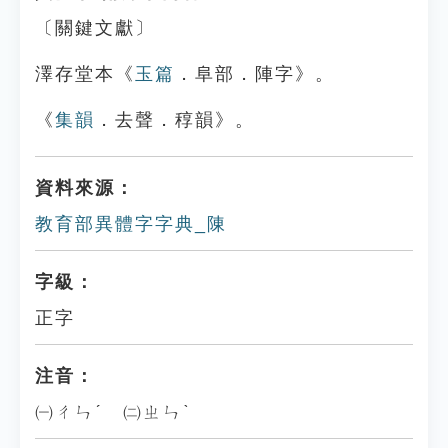
〔關鍵文獻〕
澤存堂本《
玉篇
．阜部．陣字》。
《
集韻
．去聲．稕韻》。
資料來源：
教育部異體字字典_陳
字級：
正字
注音：
㈠ㄔㄣˊ ㈡ㄓㄣˋ