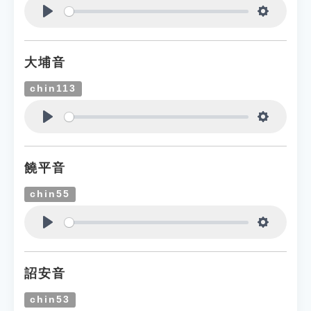
Play
Settings
大埔音
chin113
Play
Settings
饒平音
chin55
Play
Settings
詔安音
chin53