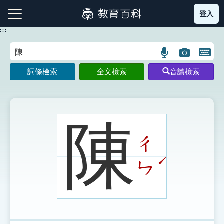
跳
登入
:::
到
主
:::
要
內
語
圖
開
容
注音索引圖示
筆畫索引圖示
部首索引表圖示
言
片
啟
詞條檢索
全文檢索
音讀檢索
搜
搜
鍵
尋
尋
盤
圖
圖
圖
示
示
示
陳
ㄔ
網站導覽
ˊ
ㄣ
生字詞彙表
成語故事