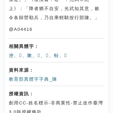
上》：「降者猶不自安，光武知其意，敕
令各歸營勒兵，乃自乘輕騎按行部陳。」
@A04416
相關異體字：
迧
、
𨊴
、
敶
、
𨸬
、
𨻰
、
軙
、
𢽬
資料來源：
教育部異體字字典_陳
授權資訊：
創用CC-姓名標示-非商業性-禁止改作臺灣
3.0版授權條款