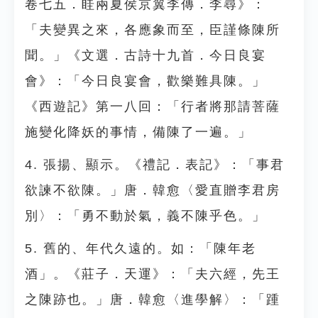
卷七五．眭兩夏侯京翼李傳．李尋》：
「夫變異之來，各應象而至，臣謹條陳所
聞。」《文選．古詩十九首．今日良宴
會》：「今日良宴會，歡樂難具陳。」
《西遊記》第一八回：「行者將那請菩薩
施變化降妖的事情，備陳了一遍。」
4. 張揚、顯示。《禮記．表記》：「事君
欲諫不欲陳。」唐．韓愈〈愛直贈李君房
別〉：「勇不動於氣，義不陳乎色。」
5. 舊的、年代久遠的。如：「陳年老
酒」。《莊子．天運》：「夫六經，先王
之陳跡也。」唐．韓愈〈進學解〉：「踵