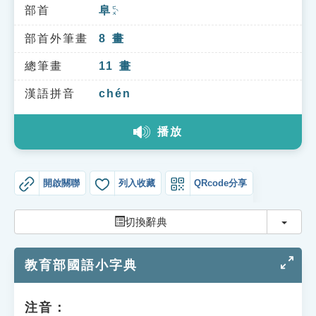
索引選單
部首
阜
ㄈㄨˋ
知識索引
部首外筆畫
8
畫
單字索引
總筆畫
11
畫
生命大百科索引
漢語拼音
chén
播放
遊戲專區
教學應用
開啟關聯
列入收藏
QRcode分享
貓頭鷹博士
切換
切換辭典
教育部國語小字典
注音：