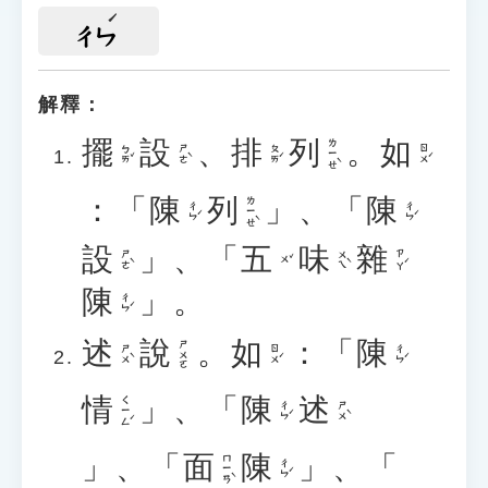
ㄔㄣ
解釋：
擺
設
、
排
列
。
如
ㄌㄧㄝˋ
ㄅㄞˇ
ㄕㄜˋ
ㄆㄞˊ
ㄖㄨˊ
：「
陳
列
」、「
陳
ㄌㄧㄝˋ
ㄔㄣˊ
ㄔㄣˊ
設
」、「
五
味
雜
ㄕㄜˋ
ㄨㄟˋ
ㄗㄚˊ
ㄨˇ
陳
」。
ㄔㄣˊ
述
說
。
如
：「
陳
ㄕㄨㄛ
ㄕㄨˋ
ㄖㄨˊ
ㄔㄣˊ
情
」、「
陳
述
ㄑㄧㄥˊ
ㄔㄣˊ
ㄕㄨˋ
」、「
面
陳
」、「
ㄇㄧㄢˋ
ㄔㄣˊ