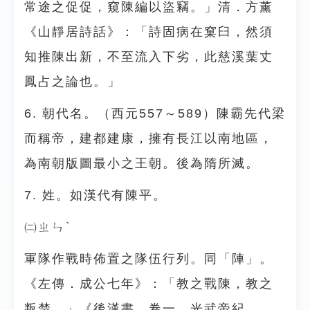
常途之促促，窺陳編以盜竊。」清．方薰
《山靜居詩話》：「詩固病在窠臼，然須
知推陳出新，不至流入下劣，此慈溪葉丈
鳳占之論也。」
6. 朝代名。（西元557～589）陳霸先代梁
而稱帝，建都建康，擁有長江以南地區，
為南朝版圖最小之王朝。後為隋所滅。
7. 姓。如漢代有陳平。
㈡ㄓㄣˋ
軍隊作戰時佈置之隊伍行列。同「陣」。
《左傳．成公七年》：「教之戰陳，教之
叛楚。」《後漢書．卷一．光武帝紀