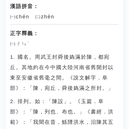
漢語拼音：
㈠chén ㈡zhèn
正字釋義：
㈠ㄔㄣˊ
1. 國名。周武王封舜後媯滿於陳，都宛
丘。其地約在今中國大陸河南省舊開封以
東至安徽省舊毫之間。《說文解字．阜
部》：「陳，宛丘，舜後媯滿之所封。」
2. 排列。如：「陳設」。《玉篇．阜
部》：「陳，列也、布也。」《書經．洪
範》：「我聞在昔，鯀陻洪水，汨陳其五