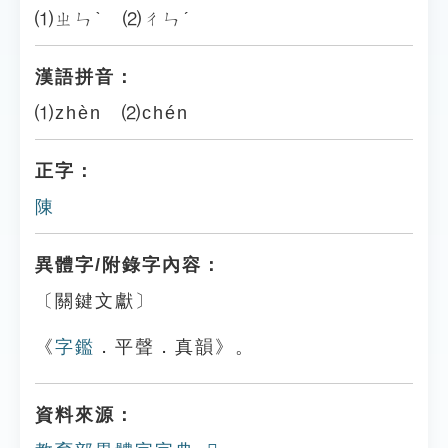
⑴ㄓㄣˋ ⑵ㄔㄣˊ
漢語拼音：
⑴zhèn ⑵chén
正字：
陳
異體字/附錄字內容：
〔關鍵文獻〕
《
字鑑
．平聲．真韻》。
資料來源：