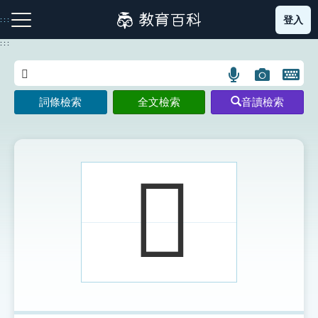
跳
登入
:::
到
主
:::
要
內
語
圖
開
容
注音索引圖示
筆畫索引圖示
部首索引表圖示
言
片
啟
詞條檢索
全文檢索
音讀檢索
搜
搜
鍵
尋
尋
盤
圖
圖
圖
示
示
示
𨻰
網站導覽
生字詞彙表
成語故事