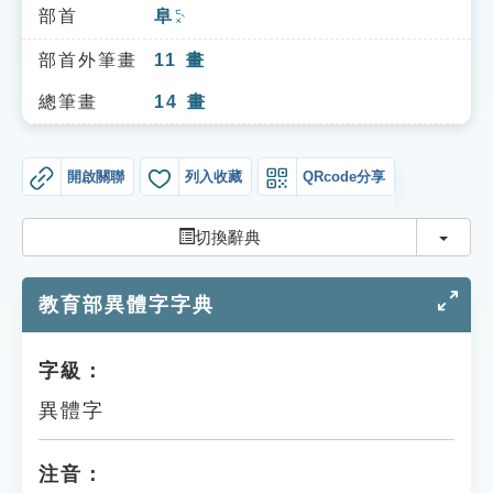
索引選單
部首
阜
ㄈㄨˋ
知識索引
部首外筆畫
11
畫
單字索引
總筆畫
14
畫
生命大百科索引
開啟關聯
列入收藏
QRcode分享
遊戲專區
切換
切換辭典
教學應用
教育部異體字字典
貓頭鷹博士
字級：
異體字
注音：