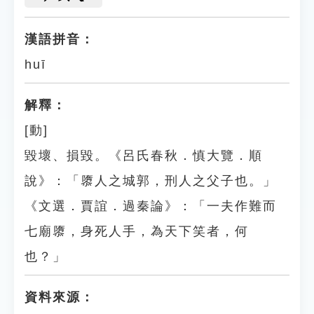
漢語拼音：
huī
解釋：
[動]
毀壞、損毀。《呂氏春秋．慎大覽．順
說》：「隳人之城郭，刑人之父子也。」
《文選．賈誼．過秦論》：「一夫作難而
七廟隳，身死人手，為天下笑者，何
也？」
資料來源：