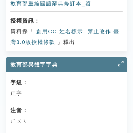
教育部重編國語辭典修訂本_隳
授權資訊：
資料採「
創用CC-姓名標示- 禁止改作 臺
灣3.0版授權條款
」釋出
教育部異體字字典
字級：
正字
注音：
ㄏㄨㄟ