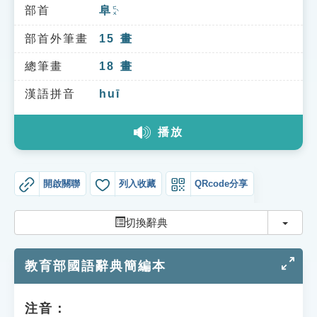
索引選單
部首
阜
ㄈㄨˋ
知識索引
部首外筆畫
15
畫
單字索引
總筆畫
18
畫
生命大百科索引
漢語拼音
huī
播放
遊戲專區
教學應用
開啟關聯
列入收藏
QRcode分享
貓頭鷹博士
切換
切換辭典
教育部國語辭典簡編本
注音：