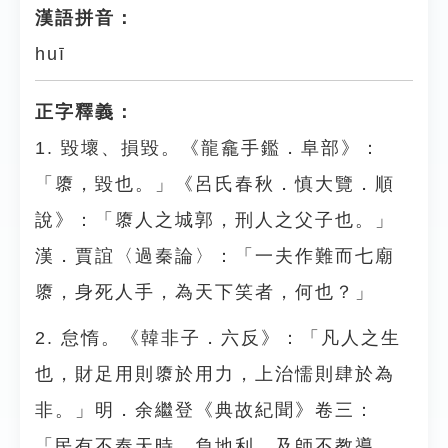
漢語拼音：
huī
正字釋義：
1. 毀壞、損毀。《龍龕手鑑．阜部》：
「隳，毀也。」《呂氏春秋．慎大覽．順
說》：「隳人之城郭，刑人之父子也。」
漢．賈誼〈過秦論〉：「一夫作難而七廟
隳，身死人手，為天下笑者，何也？」
2. 怠惰。《韓非子．六反》：「凡人之生
也，財足用則隳於用力，上治懦則肆於為
非。」明．余繼登《典故紀聞》卷三：
「民有不奉天時，負地利，及師不教導，