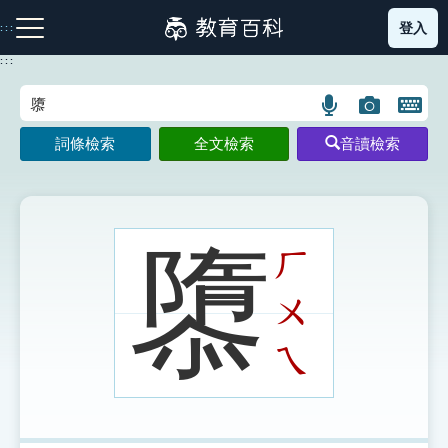
跳
登入
:::
到
主
:::
要
內
語
圖
開
容
注音索引圖示
筆畫索引圖示
部首索引表圖示
言
片
啟
詞條檢索
全文檢索
音讀檢索
搜
搜
鍵
尋
尋
盤
圖
圖
圖
示
示
示
隳
ㄏ
ㄨ
網站導覽
ㄟ
生字詞彙表
成語故事