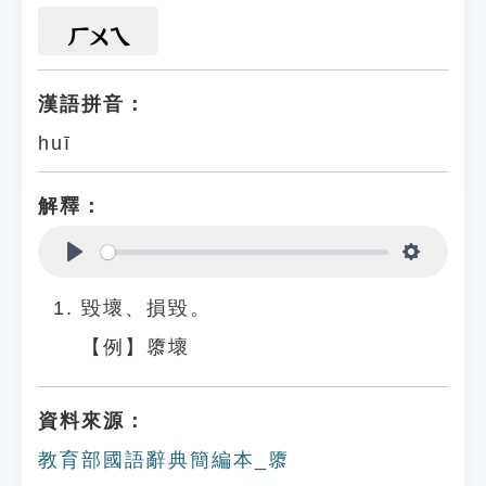
ㄏㄨㄟ
漢語拼音：
huī
解釋：
Play
Settings
毀壞、損毀。
【例】隳壞
資料來源：
教育部國語辭典簡編本_隳