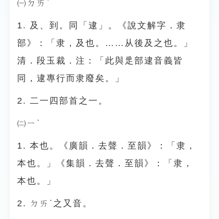
㈠ㄉㄞˋ
1. 及、到。同「逮」。《說文解字．隶
部》：「隶，及也。……从後及之也。」
清．段玉裁．注：「此與辵部逮音義皆
同，逮專行而隶廢矣。」
2. 二一四部首之一。
㈡ㄧˋ
1. 本也。《廣韻．去聲．至韻》：「隶，
本也。」《集韻．去聲．至韻》：「隶，
本也。」
2. ㄉㄞˋ之又音。