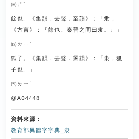
㈢ㄕˋ
餘也。《集韻．去聲．至韻》：「隶，
《方言》：『餘也。秦晉之間曰隶。』」
㈣ㄉㄧˋ
狐子。《集韻．去聲．霽韻》：「隶，狐
子也。」
㈤ㄌㄧˋ
@A04448
資料來源：
教育部異體字字典_隶