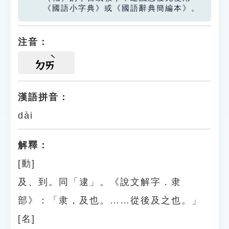
《國語小字典》或《國語辭典簡編本》。
注音：
ㄉㄞ
漢語拼音：
dài
解釋：
[動]
及、到。同「逮」。《說文解字．隶
部》：「隶，及也。……從後及之也。」
[名]