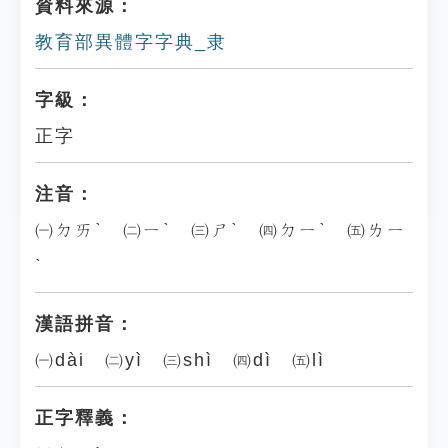
資料來源：
教育部異體字字典_隶
字級：
正字
注音：
㈠ㄉㄞˋ ㈡ㄧˋ ㈢ㄕˋ ㈣ㄉㄧˋ ㈤ㄌㄧ
ˋ
漢語拼音：
㈠dài ㈡yì ㈢shì ㈣dì ㈤lì
正字釋義：