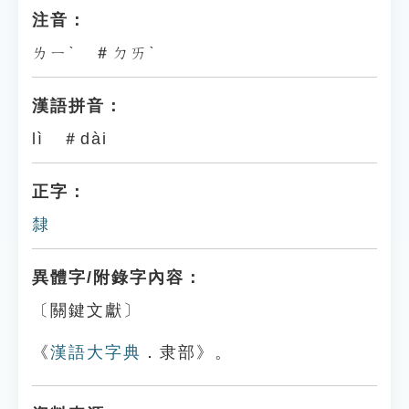
注音：
ㄌㄧˋ ＃ㄉㄞˋ
漢語拼音：
lì ＃dài
正字：
隸
異體字/附錄字內容：
〔關鍵文獻〕
《
漢語大字典
．隶部》。