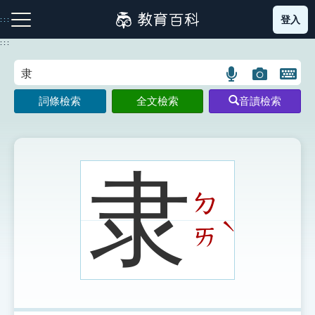
跳
登入
:::
到
主
:::
要
內
語
圖
開
容
注音索引圖示
筆畫索引圖示
部首索引表圖示
言
片
啟
詞條檢索
全文檢索
音讀檢索
搜
搜
鍵
尋
尋
盤
圖
圖
圖
示
示
示
隶
ㄉ
網站導覽
ˋ
ㄞ
生字詞彙表
成語故事