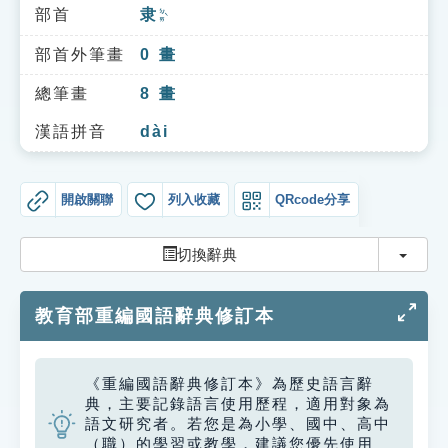
索引選單
部首
隶
ㄉㄞˋ
知識索引
部首外筆畫
0
畫
單字索引
總筆畫
8
畫
生命大百科索引
漢語拼音
dài
遊戲專區
開啟關聯
列入收藏
QRcode分享
教學應用
切換
切換辭典
貓頭鷹博士
教育部重編國語辭典修訂本
《重編國語辭典修訂本》為歷史語言辭
典，主要記錄語言使用歷程，適用對象為
語文研究者。若您是為小學、國中、高中
（職）的學習或教學，建議您優先使用