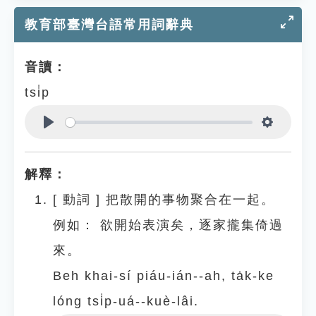
教育部臺灣台語常用詞辭典
音讀：
tsi̍p
Play
Settings
解釋：
[
動詞
]
把散開的事物聚合在一起。
例如：
欲開始表演矣，逐家攏集倚過
來。
Beh khai-sí piáu-ián--ah, ta̍k-ke
lóng tsi̍p-uá--kuè-lâi.