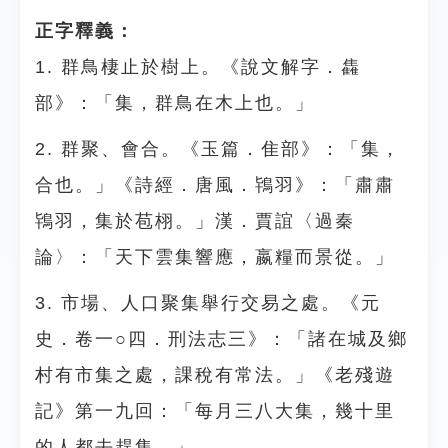
正字釋義：
1. 群鳥棲止於樹上。《說文解字．雥
部》：「集，群鳥在木上也。」
2. 群聚、會合。《玉篇．隹部》：「集，
合也。」《詩經．唐風．鴇羽》：「肅肅
鴇羽，集於苞栩。」漢．賈誼〈過秦
論〉：「天下雲集響應，嬴糧而景從。」
3. 市場、人口聚集舉行交易之處。《元
史．卷一○四．刑法志三》：「諸在城及鄉
村有市集之處，課稅有常法。」《老殘遊
記》第一九回：「每月三八大集，幾十里
的人都去趕集。」