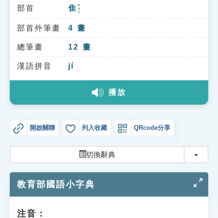
索引選單
ㄓㄨㄟ
部首
隹
知識索引
部首外筆畫
4
畫
單字索引
總筆畫
12
畫
生命大百科索引
漢語拼音
jí
遊戲專區
播放
教學應用
開啟關聯
列入收藏
QRcode分享
貓頭鷹博士
切換
切換辭典
教育部國語小字典
注音：