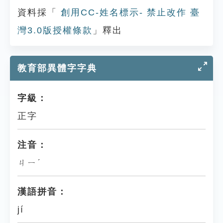
資料採「
創用CC-姓名標示- 禁止改作 臺
灣3.0版授權條款
」釋出
教育部異體字字典
字級：
正字
注音：
ㄐㄧˊ
漢語拼音：
jí