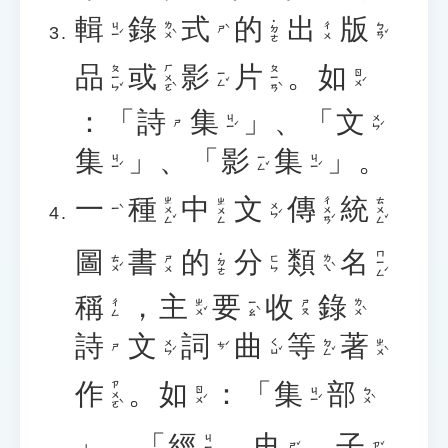
輯
錄
式
的
出
版
˙ㄉㄜ
ㄐㄧˊ
ㄌㄨˋ
ㄅㄢˇ
ㄔㄨ
ㄕˋ
品
或
影
片
。
如
ㄆㄧㄣˇ
ㄏㄨㄛˋ
ㄆㄧㄢˋ
ㄧㄥˇ
ㄖㄨˊ
：「
詩
集
」、「
文
ㄐㄧˊ
ㄨㄣˊ
ㄕ
集
」、「
影
集
」。
ㄐㄧˊ
ㄧㄥˇ
ㄐㄧˊ
一
種
中
文
傳
統
ㄓㄨㄥˇ
ㄔㄨㄢˊ
ㄊㄨㄥˇ
ㄓㄨㄥ
ㄨㄣˊ
ㄧˋ
圖
書
的
分
類
名
ㄇㄧㄥˊ
˙ㄉㄜ
ㄊㄨˊ
ㄌㄟˋ
ㄕㄨ
ㄈㄣ
稱
，
主
要
收
錄
ㄓㄨˇ
ㄧㄠˋ
ㄌㄨˋ
ㄔㄥ
ㄕㄡ
詩
文
詞
曲
等
著
ㄨㄣˊ
ㄑㄩˇ
ㄉㄥˇ
ㄓㄨˋ
ㄘˊ
ㄕ
作
。
如
：「
集
部
ㄗㄨㄛˋ
ㄖㄨˊ
ㄐㄧˊ
ㄅㄨˋ
」、「
經
、
史
、
子
ㄐㄧㄥ
ㄕˇ
ㄗˇ