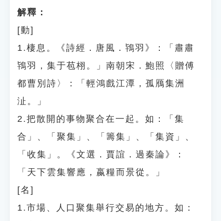
解釋：
[動]
1.棲息。《詩經．唐風．鴇羽》：「肅肅
鴇羽，集于苞栩。」南朝宋．鮑照〈贈傅
都曹別詩〉：「輕鴻戲江潭，孤鴈集洲
沚。」
2.把散開的事物聚合在一起。如：「集
合」、「聚集」、「籌集」、「集資」、
「收集」。《文選．賈誼．過秦論》：
「天下雲集響應，嬴糧而景從。」
[名]
1.市場、人口聚集舉行交易的地方。如：