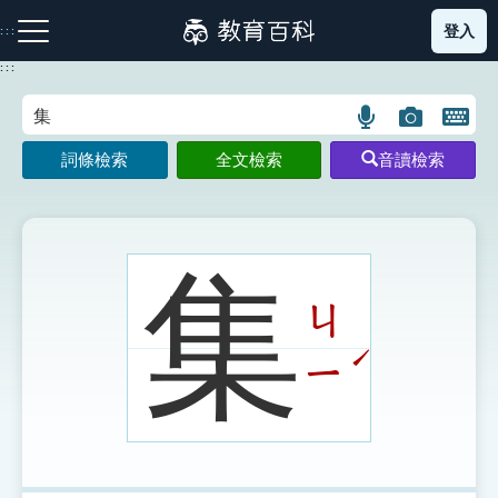
跳
登入
:::
到
主
:::
要
內
語
圖
開
容
注音索引圖示
筆畫索引圖示
部首索引表圖示
言
片
啟
詞條檢索
全文檢索
音讀檢索
搜
搜
鍵
尋
尋
盤
圖
圖
圖
示
示
示
集
ㄐ
網站導覽
ˊ
ㄧ
生字詞彙表
成語故事