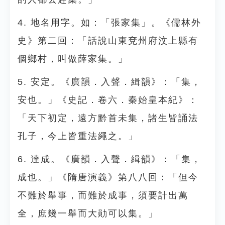
4. 地名用字。如：「張家集」。《儒林外
史》第二回：「話說山東兗州府汶上縣有
個鄉村，叫做薛家集。」
5. 安定。《廣韻．入聲．緝韻》：「集，
安也。」《史記．卷六．秦始皇本紀》：
「天下初定，遠方黔首未集，諸生皆誦法
孔子，今上皆重法繩之。」
6. 達成。《廣韻．入聲．緝韻》：「集，
成也。」《隋唐演義》第八八回：「但今
不難於舉事，而難於成事，須要計出萬
全，庶幾一舉而大勛可以集。」