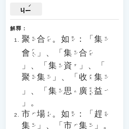
ㄐㄧ
解釋：
聚
合
。
如
：「
集
ㄐㄩˋ
ㄏㄜˊ
ㄖㄨˊ
ㄐㄧˊ
會
」、「
集
合
ㄏㄨㄟˋ
ㄐㄧˊ
ㄏㄜˊ
」、「
集
資
」、「
ㄐㄧˊ
ㄗ
聚
集
」、「
收
集
ㄐㄩˋ
ㄐㄧˊ
ㄐㄧˊ
ㄕㄡ
」、「
集
思
廣
益
ㄍㄨㄤˇ
ㄐㄧˊ
ㄧˋ
ㄙ
」。
市
場
。
如
：「
趕
ㄔㄤˇ
ㄖㄨˊ
ㄍㄢˇ
ㄕˋ
集
」、「
市
集
」。
ㄐㄧˊ
ㄐㄧˊ
ㄕˋ