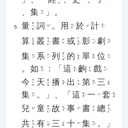
、
集
」。
ㄐㄧˊ
量
詞
。
用
於
計
ㄌㄧㄤˋ
ㄩㄥˋ
ㄐㄧˋ
ㄘˊ
ㄩˊ
算
叢
書
或
影
劇
ㄙㄨㄢˋ
ㄘㄨㄥˊ
ㄏㄨㄛˋ
ㄧㄥˇ
ㄐㄩˋ
ㄕㄨ
集
系
列
的
單
位
ㄌㄧㄝˋ
˙ㄉㄜ
ㄐㄧˊ
ㄒㄧˋ
ㄨㄟˋ
ㄉㄢ
。
如
：「
這
齣
戲
ㄖㄨˊ
ㄓㄜˋ
ㄒㄧˋ
ㄔㄨ
今
天
播
出
第
三
ㄐㄧㄣ
ㄊㄧㄢ
ㄅㄛˋ
ㄉㄧˋ
ㄔㄨ
ㄙㄢ
集
。」、「
這
一
套
ㄐㄧˊ
ㄓㄜˋ
ㄊㄠˋ
ㄧˊ
兒
童
故
事
書
總
ㄊㄨㄥˊ
ㄗㄨㄥˇ
ㄍㄨˋ
ㄕㄨ
ㄦˊ
ㄕˋ
共
有
三
十
集
。」
ㄍㄨㄥˋ
ㄧㄡˇ
ㄐㄧˊ
ㄙㄢ
ㄕˊ