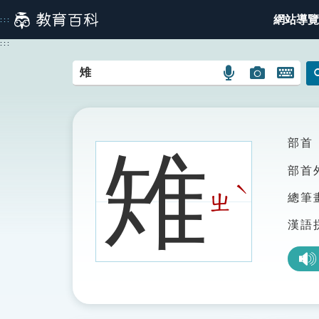
跳
網站導覽
:::
到
主
:::
要
內
語
圖
開
容
言
片
啟
搜
搜
鍵
尋
尋
盤
圖
圖
圖
部首
雉
示
示
示
部首
ˋ
ㄓ
總筆
漢語