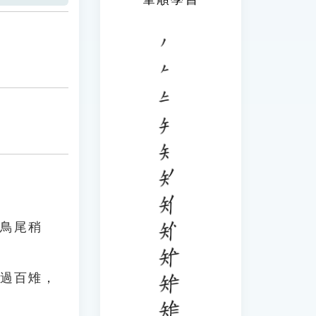
雌鳥尾稍
城過百雉，