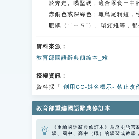
於奔走。嘴堅硬，適合啄食土中
赤銅色或深綠色；雌鳥尾稍短，
腹鷴（ㄒㄧㄢˊ）、環頸雉等，
資料來源：
教育部國語辭典簡編本_雉
授權資訊：
資料採「
創用CC-姓名標示- 禁止改
教育部重編國語辭典修訂本
《重編國語辭典修訂本》為歷史語言
學、國中、高中（職）的學習或教學