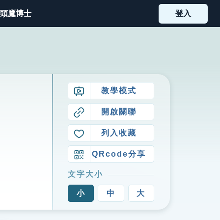
頭鷹博士
登入
教學模式
開啟關聯
列入收藏
QRcode分享
文字大小
小
中
大