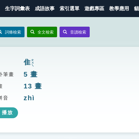
生字詞彙表
成語故事
索引選單
遊戲專區
教學應用
貓
詞條檢索
全文檢索
音讀檢索
隹
ㄓㄨㄟ
5
畫
外筆畫
13
畫
畫
zhì
拼音
播放