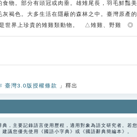
的食物。部分有頭冠或肉垂。雄雉尾長，羽毛鮮豔
毛灰褐色。大多生活在隱蔽的森林之中。臺灣原產
都是世界上珍貴的雉雞類動物。 △雉雞、野雞 ◎
作 臺灣3.0版授權條款
」釋出
辭典，主要記錄語言使用歷程，適用對象為語文研究者。若
，建議您優先使用《國語小字典》或《國語辭典簡編本》。