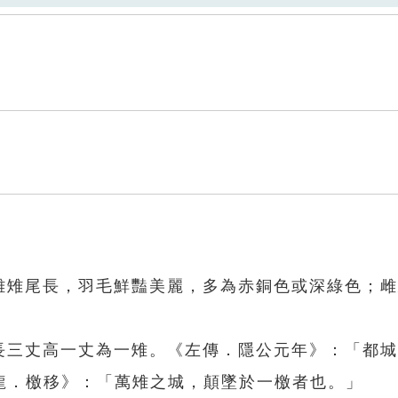
。雄雉尾長，羽毛鮮豔美麗，多為赤銅色或深綠色；
。長三丈高一丈為一雉。《左傳．隱公元年》：「都
龍．檄移》：「萬雉之城，顛墜於一檄者也。」