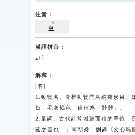
注音：
ㄓ
漢語拼音：
zhì
解釋：
[名]
1.動物名。脊椎動物門鳥綱雞形目
短，毛灰褐色。俗稱為「野雞」。
2.量詞。古代計算城牆面積的單位
國之害也。」南朝梁．劉勰《文心雕