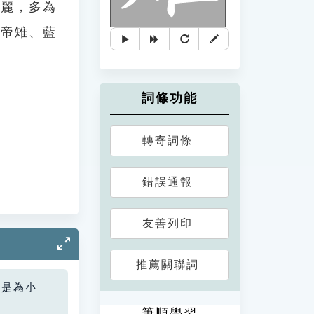
美麗，多為
的帝雉、藍
詞條功能
轉寄詞條
錯誤通報
友善列印
推薦關聯詞
您是為小
筆順學習