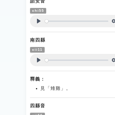
詔安音
chi55
Play
南四縣
cii11
Play
釋義：
見「雉雞」。
四縣音