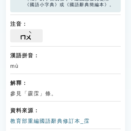
《國語小字典》或《國語辭典簡編本》。
注音：
ㄇㄨ
漢語拼音：
mù
解釋：
參見「霢霂」條。
資料來源：
教育部重編國語辭典修訂本_霂