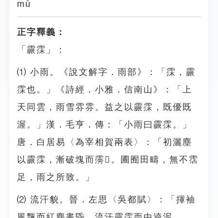
mù
正字釋義：
「霢霂」：
⑴ 小雨。《說文解字．雨部》：「霂，霢
霂也。」《詩經．小雅．信南山》：「上
天同雲，雨雪雰雰。益之以霢霂，既優既
渥。」漢．毛亨．傳：「小雨曰霢霂。」
唐．白居易〈為宰相賀兩表〉：「初灑塵
以霢霂，漸破塊而霶𩃱。圃囿田疇，無不霑
足，雨之所致。」
⑵ 流汗貌。晉．左思〈吳都賦〉：「揮袖
風飄而紅塵晝昏，流汗霢霂而中逵泥