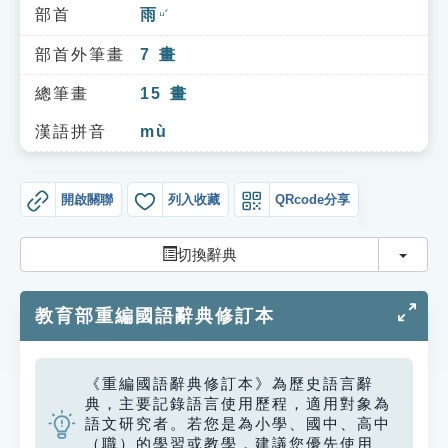
索引選單
部首
雨
ㄩˇ
知識索引
部首外筆畫
7
畫
單字索引
總筆畫
15
畫
生命大百科索引
漢語拼音
mù
遊戲專區
開啟關聯
列入收藏
QRcode分享
教學應用
切換
切換辭典
貓頭鷹博士
教育部重編國語辭典修訂本
《重編國語辭典修訂本》為歷史語言辭
典，主要記錄語言使用歷程，適用對象為
語文研究者。若您是為小學、國中、高中
（職）的學習或教學，建議您優先使用