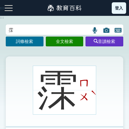
跳
登入
:::
到
主
:::
要
內
語
圖
開
容
注音索引圖示
筆畫索引圖示
部首索引表圖示
言
片
啟
詞條檢索
全文檢索
音讀檢索
搜
搜
鍵
尋
尋
盤
圖
圖
圖
示
示
示
霂
ㄇ
網站導覽
ˋ
ㄨ
生字詞彙表
成語故事