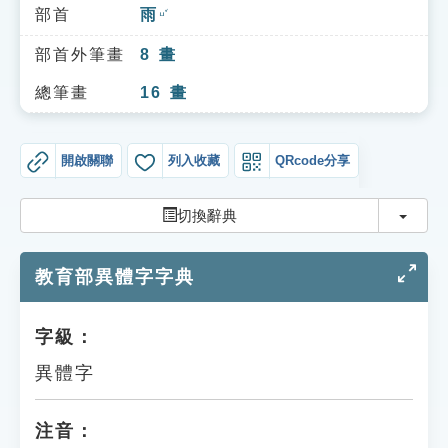
索引選單
部首
雨
ㄩˇ
知識索引
部首外筆畫
8
畫
單字索引
總筆畫
16
畫
生命大百科索引
開啟關聯
列入收藏
QRcode分享
遊戲專區
切換
切換辭典
教學應用
教育部異體字字典
貓頭鷹博士
字級：
異體字
注音：