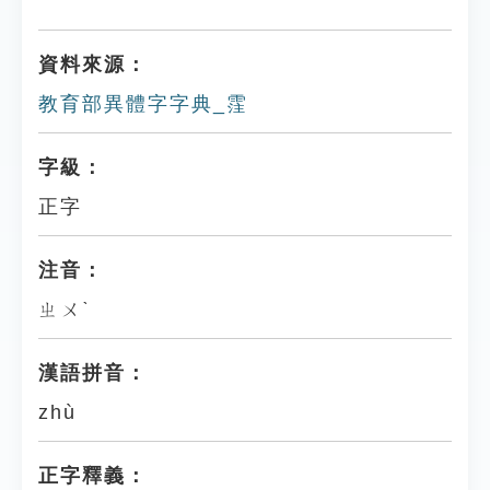
資料來源：
教育部異體字字典_霔
字級：
正字
注音：
ㄓㄨˋ
漢語拼音：
zhù
正字釋義：