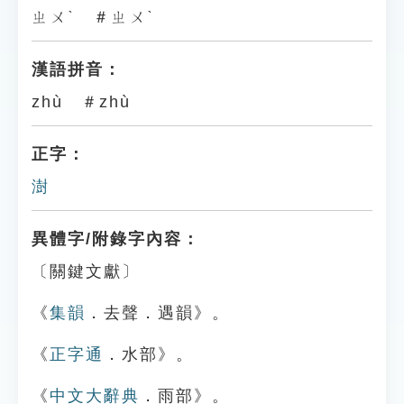
ㄓㄨˋ ＃ㄓㄨˋ
漢語拼音：
zhù ＃zhù
正字：
澍
異體字/附錄字內容：
〔關鍵文獻〕
《
集韻
．去聲．遇韻》。
《
正字通
．水部》。
《
中文大辭典
．雨部》。