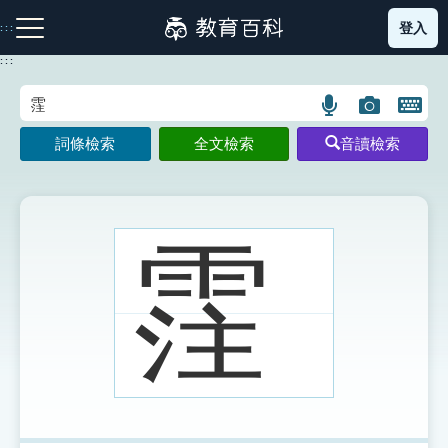
跳
登入
:::
到
主
:::
要
內
語
圖
開
容
注音索引圖示
筆畫索引圖示
部首索引表圖示
言
片
啟
詞條檢索
全文檢索
音讀檢索
搜
搜
鍵
尋
尋
盤
圖
圖
圖
示
示
示
霔
網站導覽
生字詞彙表
成語故事