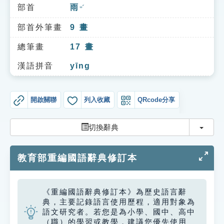
索引選單
部首
雨
ㄩˇ
知識索引
部首外筆畫
9
畫
單字索引
總筆畫
17
畫
生命大百科索引
漢語拼音
yīng
遊戲專區
開啟關聯
列入收藏
QRcode分享
教學應用
切換
切換辭典
貓頭鷹博士
教育部重編國語辭典修訂本
《重編國語辭典修訂本》為歷史語言辭
典，主要記錄語言使用歷程，適用對象為
語文研究者。若您是為小學、國中、高中
（職）的學習或教學，建議您優先使用