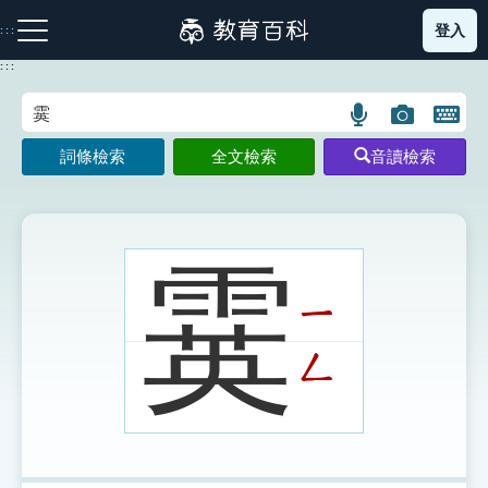
跳
登入
:::
到
主
:::
要
內
語
圖
開
容
注音索引圖示
筆畫索引圖示
部首索引表圖示
言
片
啟
詞條檢索
全文檢索
音讀檢索
搜
搜
鍵
尋
尋
盤
圖
圖
圖
示
示
示
霙
ㄧ
網站導覽
ㄥ
生字詞彙表
成語故事