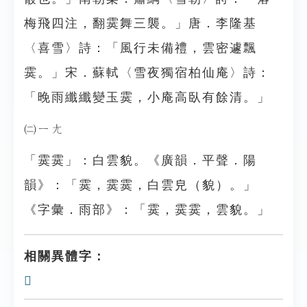
梅飛四注，翻霙舞三襲。」唐．李隆基
〈喜雪〉詩：「風行未備禮，雲密遽飄
霙。」宋．蘇軾〈雪夜獨宿柏仙庵〉詩：
「晚雨纖纖變玉霙，小庵高臥有餘清。」
㈡ㄧㄤ
「霙霙」：白雲貌。《廣韻．平聲．陽
韻》：「霙，霙霙，白雲皃（貌）。」
《字彙．雨部》：「霙，霙霙，雲貌。」
相關異體字：
𩅊