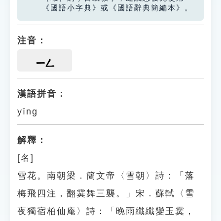
《國語小字典》或《國語辭典簡編本》。
注音：
ㄧㄥ
漢語拼音：
yīng
解釋：
[名]
雪花。南朝梁．簡文帝〈雪朝〉詩：「落
梅飛四注，翻霙舞三襲。」宋．蘇軾〈雪
夜獨宿柏仙庵〉詩：「晚雨纖纖變玉霙，