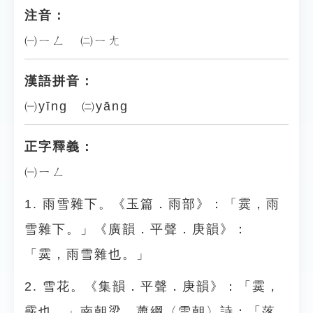
注音：
㈠ㄧㄥ ㈡ㄧㄤ
漢語拼音：
㈠yīng ㈡yāng
正字釋義：
㈠ㄧㄥ
1. 雨雪雜下。《玉篇．雨部》：「霙，雨
雪雜下。」《廣韻．平聲．庚韻》：
「霙，雨雪雜也。」
2. 雪花。《集韻．平聲．庚韻》：「霙，
霰也。」南朝梁．蕭綱〈雪朝〉詩：「落