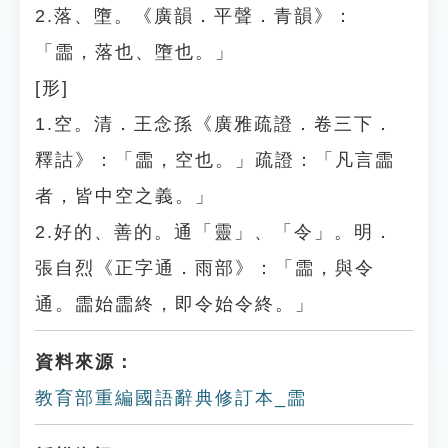
2.落、墮。《廣韻．平聲．青韻》：
「霝，落也、墮也。」
[形]
1.空。清．王念孫《廣雅疏證．卷三下．
釋詁》：「霝，空也。」疏證：「凡言霝
者，皆中空之義。」
2.好的、善的。通「靈」、「令」。明．
張自烈《正字通．雨部》：「霝，與令
通。霝始霝終，即令始令終。」
資料來源：
教育部重編國語辭典修訂本_霝