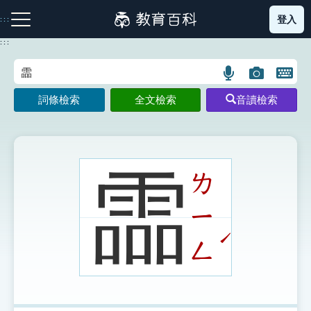
跳
登入
:::
到
主
:::
要
內
語
圖
開
容
注音索引圖示
筆畫索引圖示
部首索引表圖示
言
片
啟
詞條檢索
全文檢索
音讀檢索
搜
搜
鍵
尋
尋
盤
圖
圖
圖
示
示
示
霝
ㄌ
ㄧ
網站導覽
ˊ
ㄥ
生字詞彙表
成語故事