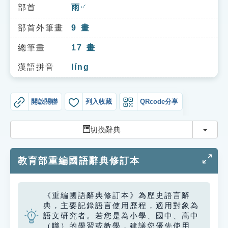
索引選單
部首
雨
ㄩˇ
知識索引
部首外筆畫
9
畫
單字索引
總筆畫
17
畫
生命大百科索引
漢語拼音
líng
遊戲專區
開啟關聯
列入收藏
QRcode分享
教學應用
切換
切換辭典
貓頭鷹博士
教育部重編國語辭典修訂本
《重編國語辭典修訂本》為歷史語言辭
典，主要記錄語言使用歷程，適用對象為
語文研究者。若您是為小學、國中、高中
（職）的學習或教學，建議您優先使用