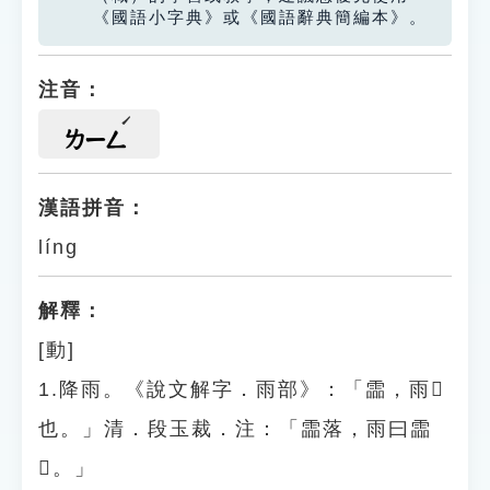
《國語小字典》或《國語辭典簡編本》。
注音：
ㄌㄧㄥ
漢語拼音：
líng
解釋：
[動]
1.降雨。《說文解字．雨部》：「霝，雨𩂣
也。」清．段玉裁．注：「霝落，雨曰霝
𩂣。」