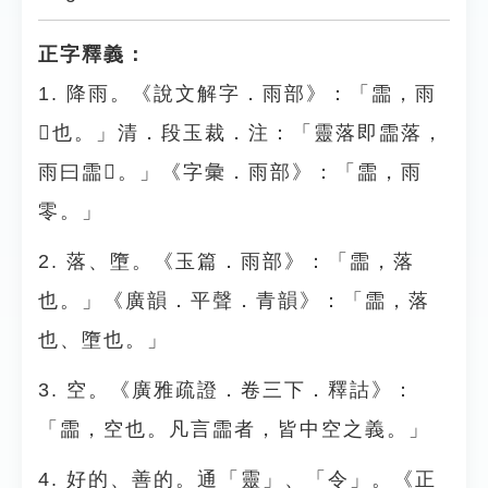
正字釋義：
1. 降雨。《說文解字．雨部》：「霝，雨
𩂣也。」清．段玉裁．注：「靈落即霝落，
雨曰霝𩂣。」《字彙．雨部》：「霝，雨
零。」
2. 落、墮。《玉篇．雨部》：「霝，落
也。」《廣韻．平聲．青韻》：「霝，落
也、墮也。」
3. 空。《廣雅疏證．卷三下．釋詁》：
「霝，空也。凡言霝者，皆中空之義。」
4. 好的、善的。通「靈」、「令」。《正