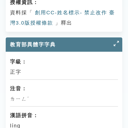
授權資訊：
資料採「
創用CC-姓名標示- 禁止改作 臺
灣3.0版授權條款
」釋出
教育部異體字字典
字級：
正字
注音：
ㄌㄧㄥˊ
漢語拼音：
líng