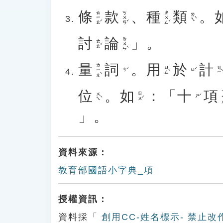
條
款
、
種
類
。
ㄊㄧㄠˊ
ㄎㄨㄢˇ
ㄓㄨㄥˇ
ㄌㄟˋ
討
論
」。
ㄌㄨㄣˋ
ㄊㄠˇ
量
詞
。
用
於
計
ㄌㄧㄤˋ
ㄩㄥˋ
ㄐㄧˋ
ㄘˊ
ㄩˊ
位
。
如
：「
十
項
ㄒ
ㄨㄟˋ
ㄖㄨˊ
ㄕˊ
」。
資料來源：
教育部國語小字典_項
授權資訊：
資料採「
創用CC-姓名標示- 禁止改