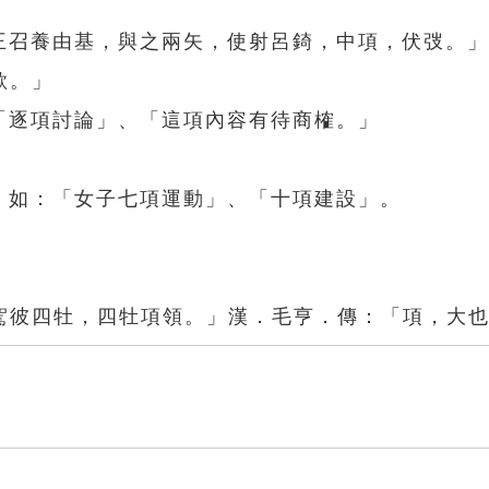
「王召養由基，與之兩矢，使射呂錡，中項，伏弢。
歌。」
「逐項討論」、「這項內容有待商榷。」
。如：「女子七項運動」、「十項建設」。
駕彼四牡，四牡項領。」漢．毛亨．傳：「項，大