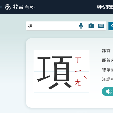
跳
網站導覽
:::
到
主
:::
要
內
語
圖
開
容
言
片
啟
搜
搜
鍵
尋
尋
盤
圖
圖
圖
部首
項
示
示
示
ㄒ
部首
ㄧ
總筆
ˋ
漢語
ㄤ