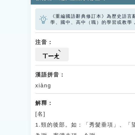
《重編國語辭典修訂本》為歷史語言
學、國中、高中（職）的學習或教學
注音：
ㄒㄧㄤ
漢語拼音：
xiàng
解釋：
[名]
1.頸的後部。如：「秀髮垂項」、