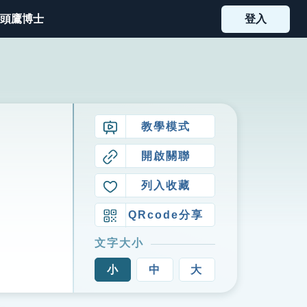
頭鷹博士
登入
教學模式
開啟關聯
列入收藏
QRcode分享
文字大小
小
中
大