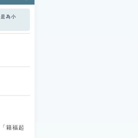
您是為小
：「籍福起