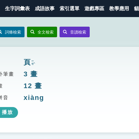
生字詞彙表
成語故事
索引選單
遊戲專區
教學應用
貓
詞條檢索
全文檢索
音讀檢索
頁
ㄧㄝˋ
3
畫
外筆畫
12
畫
畫
xiàng
拼音
播放