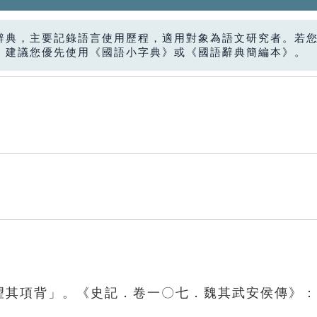
辭典，主要記錄語言使用歷程，適用對象為語文研究者。若
，建議您優先使用《國語小字典》或《國語辭典簡編本》。
「望其項背」。《史記．卷一〇七．魏其武安侯傳》