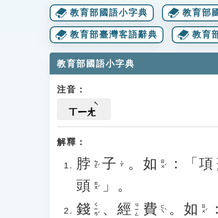
教育部國語小字典
教育部
教育部臺灣客語辭典
教育
教育部國語小字典
注音：
ㄒㄧㄤ
解釋：
脖
子
。
如
：「
項
ㄒ
ㄅㄛˊ
ㄖㄨˊ
˙ㄗ
頭
」。
ㄊㄡˊ
錢
、
經
費
。
如
ㄑㄧㄢˊ
ㄐㄧㄥ
ㄈㄟˋ
ㄖㄨˊ