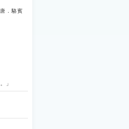
」唐．駱賓
也。」