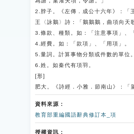
為謝，案灌夫項，令謝。」
2.脖子。《左傳．成公十六年》：
王〈詠鵝〉詩：「鵝鵝鵝，曲項向天
3.條款、種類。如：「注意事項」、
4.經費。如：「款項」、「用項」。
5.量詞。計算事物分類或件數的單位
6.姓。如秦代有項羽。
[形]
肥大。《詩經．小雅．節南山》：「
資料來源：
教育部重編國語辭典修訂本_項
授權資訊：