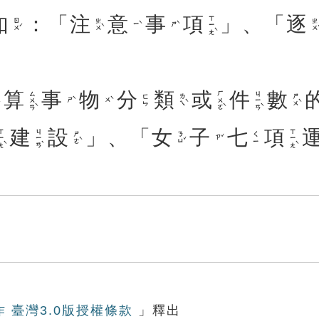
如
：「
注
意
事
項
」、「
逐
ㄒㄧㄤˋ
ㄖㄨˊ
ㄓㄨˋ
ㄓㄨˊ
ㄧˋ
ㄕˋ
算
事
物
分
類
或
件
數
ㄙㄨㄢˋ
ㄏㄨㄛˋ
ㄐㄧㄢˋ
ㄌㄟˋ
ㄕㄨˋ
ㄈㄣ
ㄕˋ
ㄨˋ
建
設
」、「
女
子
七
項
ㄧㄤˋ
ㄐㄧㄢˋ
ㄒㄧㄤˋ
ㄕㄜˋ
ㄋㄩˇ
ㄑㄧ
ㄗˇ
作 臺灣3.0版授權條款
」釋出