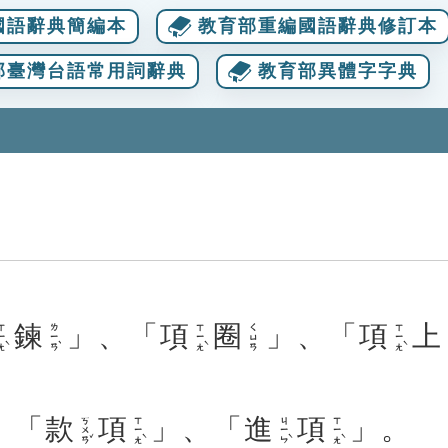
國語辭典簡編本
教育部重編國語辭典修訂本
部臺灣台語常用詞辭典
教育部異體字字典
鍊
」、「
項
圈
」、「
項
上
ㄧㄤˋ
ㄌㄧㄢˋ
ㄒㄧㄤˋ
ㄒㄧㄤˋ
ㄑㄩㄢ
：「
款
項
」、「
進
項
」。
ㄎㄨㄢˇ
ㄒㄧㄤˋ
ㄐㄧㄣˋ
ㄒㄧㄤˋ