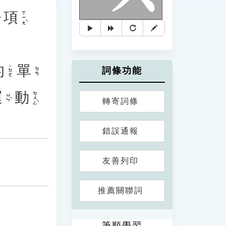
項
ㄒㄧㄤˋ
的
單
˙ㄉㄜ
詞條功能
ㄉㄢ
運
動
ㄉㄨㄥˋ
ㄩㄣˋ
轉寄詞條
錯誤通報
友善列印
推薦關聯詞
筆順學習