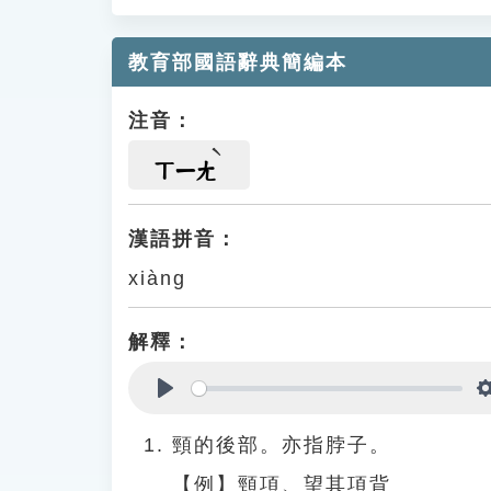
教育部國語辭典簡編本
注音：
ㄒㄧㄤ
漢語拼音：
xiàng
解釋：
Play
頸的後部。亦指脖子。
【例】頸項、望其項背