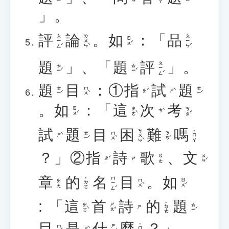
」。
評
論
。
如
：「
品
ㄆㄧㄥˊ
ㄌㄨㄣˋ
ㄆㄧㄣˇ
ㄖㄨˊ
題
」、「
題
評
」。
ㄆㄧㄥˊ
ㄊㄧˊ
ㄊㄧˊ
題
目
：①
指
試
題
ㄊㄧˊ
ㄇㄨˋ
ㄊㄧˊ
ㄓˇ
ㄕˋ
。
如
：「
這
次
考
ㄖㄨˊ
ㄓㄜˋ
ㄎㄠˇ
ㄘˋ
試
題
目
困
難
嗎
ㄎㄨㄣˋ
˙ㄇㄚ
ㄊㄧˊ
ㄇㄨˋ
ㄋㄢˊ
ㄕˋ
？」②
指
詩
歌
、
文
ㄨㄣˊ
ㄍㄜ
ㄓˇ
ㄕ
章
的
名
目
。
如
ㄇㄧㄥˊ
˙ㄉㄜ
ㄇㄨˋ
ㄖㄨˊ
ㄓㄤ
: 「
這
首
詩
的
題
˙ㄉㄜ
ㄓㄜˋ
ㄕㄡˇ
ㄊㄧˊ
ㄕ
目
是
什
麼
？」
ㄕˋ