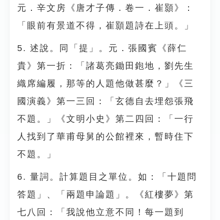
元．辛文房《唐才子傳．卷一．崔顥》：
「眼前有景道不得，崔顥題詩在上頭。」
5. 述說。同「提」。元．張國賓《薛仁
貴》第一折：「諸葛亮鋤田鉋地，劉先生
織席編履，那等的人題他做甚麼？」《三
國演義》第一三回：「玄德自去埋怨張飛
不題。」《文明小史》第二四回：「一行
人找到了華甫母舅的公館裡來，暫時住下
不題。」
6. 量詞。計算題目之單位。如：「十題問
答題」、「兩題申論題」。《紅樓夢》第
七八回：「我說他立意不同！每一題到