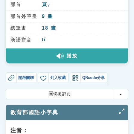
索引選單
部首
頁
ㄧㄝˋ
知識索引
部首外筆畫
9
畫
單字索引
總筆畫
18
畫
生命大百科索引
漢語拼音
tí
播放
遊戲專區
教學應用
開啟關聯
列入收藏
QRcode分享
貓頭鷹博士
切換
切換辭典
教育部國語小字典
注音：