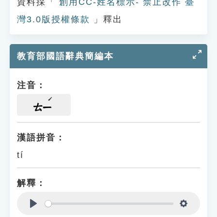
資料採「
創用CC-姓名標示- 禁止改作 臺
灣3.0版授權條款
」釋出
教育部國語辭典簡編本
注音：
ㄊㄧ
漢語拼音：
tí
解釋：
Play
Settings