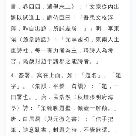
書．卷四四．選舉志上》：「文宗從內出
題以試進士，謂侍臣曰：『吾患文格浮
薄，昨自出題，所試差勝。』」明．李東
陽《麓堂詩話》：「元季國初，東南人士
重詩社，每一有力者為主，聘詩人為考
官，隔歲封題于諸郡之能詩者。」
4. 簽署、寫在上面。如：「題名」、「題
字」。《集韻．平聲．齊韻》：「題，一
曰署也。」唐．孟浩然〈秋燈張明府海
亭〉詩：「染翰聊題壁，傾壺一解顏。」
唐．白居易〈與元微之書〉：「信手把
筆，隨意亂書，封題之時，不覺欲曙。」