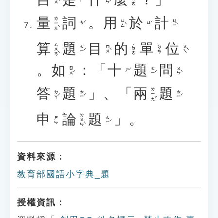
˙ㄇㄜ
ㄇㄨˋ
ㄕㄣˊ
量
詞
。
用
於
計
ㄌㄧㄤˋ
ㄩㄥˋ
ㄐㄧˋ
ㄘˊ
ㄩˊ
算
題
目
的
單
位
ㄙㄨㄢˋ
˙ㄉㄜ
ㄊㄧˊ
ㄇㄨˋ
ㄨㄟˋ
ㄉㄢ
。
如
：「
十
題
問
ㄖㄨˊ
ㄊㄧˊ
ㄨㄣˋ
ㄕˊ
答
題
」、「
兩
題
ㄌㄧㄤˇ
ㄉㄚˊ
ㄊㄧˊ
ㄊㄧˊ
申
論
題
」。
ㄌㄨㄣˋ
ㄊㄧˊ
ㄕㄣ
資料來源：
教育部國語小字典_題
授權資訊：