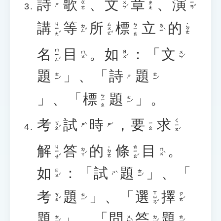
詩
歌
、
文
章
、
演
ㄨㄣˊ
ㄧㄢˇ
ㄍㄜ
ㄓㄤ
ㄕ
講
等
所
標
立
的
ㄐㄧㄤˇ
ㄙㄨㄛˇ
ㄅㄧㄠ
˙ㄉㄜ
ㄉㄥˇ
ㄌㄧˋ
名
目
。
如
：「
文
ㄇㄧㄥˊ
ㄇㄨˋ
ㄖㄨˊ
ㄨㄣˊ
題
」、「
詩
題
ㄊㄧˊ
ㄊㄧˊ
ㄕ
」、「
標
題
」。
ㄅㄧㄠ
ㄊㄧˊ
考
試
時
，
要
求
ㄑㄧㄡˊ
ㄎㄠˇ
ㄧㄠ
ㄕˋ
ㄕˊ
解
答
的
條
目
。
ㄐㄧㄝˇ
ㄊㄧㄠˊ
˙ㄉㄜ
ㄉㄚˊ
ㄇㄨˋ
如
：「
試
題
」、「
ㄖㄨˊ
ㄊㄧˊ
ㄕˋ
考
題
」、「
選
擇
ㄒㄩㄢˇ
ㄎㄠˇ
ㄊㄧˊ
ㄗㄜˊ
題
」、「
問
答
題
ㄊㄧˊ
ㄨㄣˋ
ㄉㄚˊ
ㄊㄧˊ