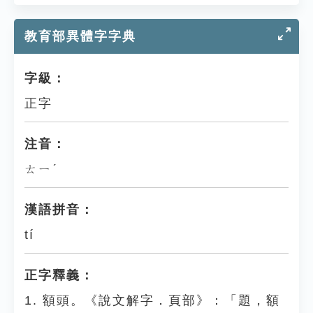
教育部異體字字典
字級：
正字
注音：
ㄊㄧˊ
漢語拼音：
tí
正字釋義：
1. 額頭。《說文解字．頁部》：「題，額