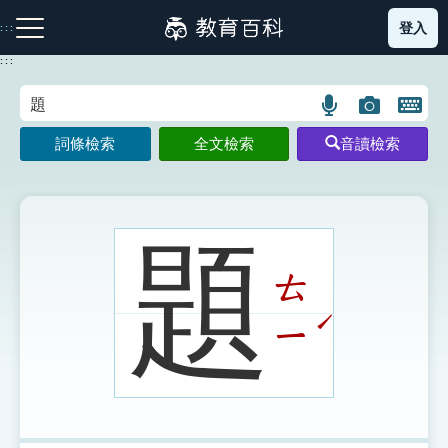
跳
登入
:::
到
主
:::
要
內
語
圖
開
容
注音索引圖示
筆畫索引圖示
部首索引表圖示
言
片
啟
詞條檢索
全文檢索
音讀檢索
搜
搜
鍵
尋
尋
盤
圖
圖
圖
示
示
示
題
ㄊ
網站導覽
ˊ
ㄧ
生字詞彙表
成語故事