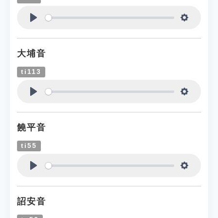
Play
Settings
大埔音
ti113
Play
Settings
饒平音
ti55
Play
Settings
詔安音