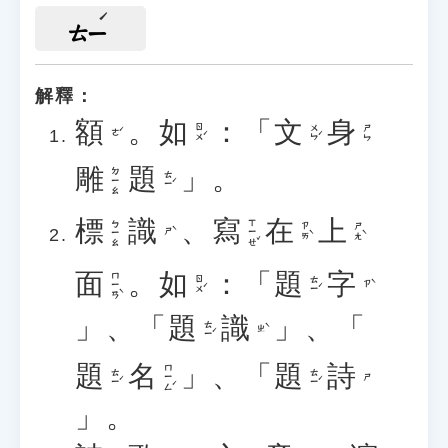
ㄊㄧ
解釋：
額
。
如
：「
文
身
ㄖㄨˊ
ㄨㄣˊ
ㄕㄣ
ㄜˊ
雕
題
」。
ㄉㄧㄠ
ㄊㄧˊ
標
識
、
寫
在
上
ㄒㄧㄝˇ
ㄅㄧㄠ
ㄗㄞˋ
ㄕㄤˋ
ㄕˋ
面
。
如
：「
題
字
ㄇㄧㄢˋ
ㄖㄨˊ
ㄊㄧˊ
ㄗˋ
」、「
題
識
」、「
ㄊㄧˊ
ㄓˋ
題
名
」、「
題
詩
ㄇㄧㄥˊ
ㄊㄧˊ
ㄊㄧˊ
ㄕ
」。