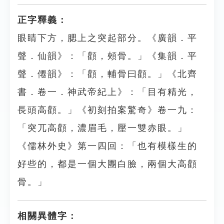
正字釋義：
眼睛下方，腮上之突起部分。《廣韻．平
聲．仙韻》：「顴，頰骨。」《集韻．平
聲．僊韻》：「顴，輔骨曰顴。」《北齊
書．卷一．神武帝紀上》：「目有精光，
長頭高顴。」《初刻拍案驚奇》卷一九：
「突兀高顴，濃眉毛，壓一雙赤眼。」
《儒林外史》第一四回：「也有模樣生的
好些的，都是一個大團白臉，兩個大高顴
骨。」
相關異體字：