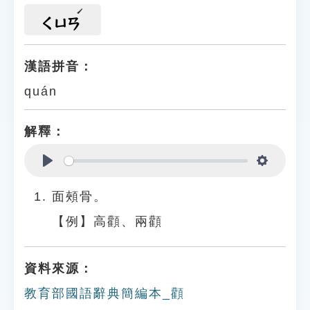
ㄑㄩㄢ
漢語拼音：
quán
解釋：
Play
Settings
面頰骨。
【例】高顴、兩顴
資料來源：
教育部國語辭典簡編本_顴