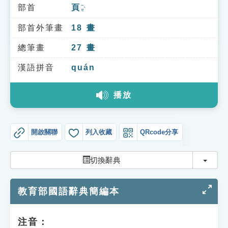
索引選單
部首
頁
ㄧㄝˋ
知識索引
部首外筆畫
18
畫
單字索引
總筆畫
27
畫
生命大百科索引
漢語拼音
quán
播放
遊戲專區
教學應用
開啟關聯
列入收藏
QRcode分享
貓頭鷹博士
切換
切換辭典
教育部國語辭典簡編本
注音：