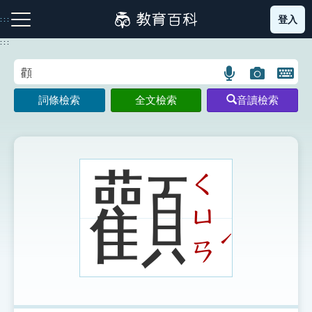
跳
登入
:::
到
主
:::
要
內
語
圖
開
容
注音索引圖示
筆畫索引圖示
部首索引表圖示
言
片
啟
詞條檢索
全文檢索
音讀檢索
搜
搜
鍵
尋
尋
盤
圖
圖
圖
示
示
示
顴
ㄑ
ㄩ
網站導覽
ˊ
ㄢ
生字詞彙表
成語故事