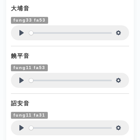
大埔音
fung33 fa53
Play
Settings
饒平音
fung11 fa53
Play
Settings
詔安音
fung11 fa31
Play
Settings