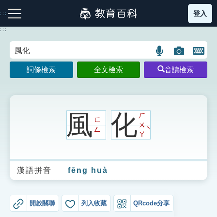
跳
登入
:::
到
主
:::
要
內
語
圖
開
容
注音索引圖示
筆畫索引圖示
部首索引表圖示
言
片
啟
詞條檢索
全文檢索
音讀檢索
搜
搜
鍵
尋
尋
盤
圖
圖
圖
示
示
示
風
化
ㄏ
ㄈ
ㄨ
ˋ
ㄥ
ㄚ
網站導覽
漢語拼音
fēng huà
生字詞彙表
成語故事
開啟關聯
列入收藏
QRcode分享