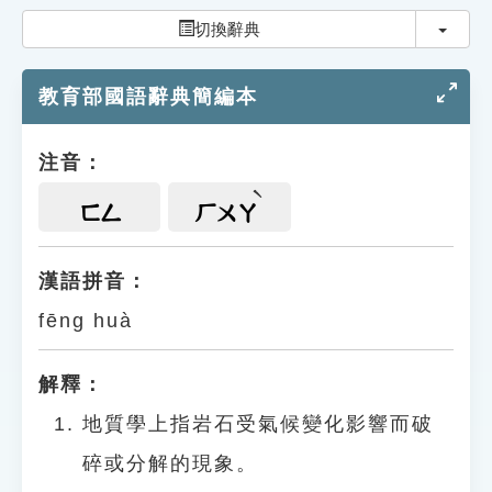
索引選單
切換
切換辭典
知識索引
教育部國語辭典簡編本
單字索引
生命大百科索引
注音：
遊戲專區
ㄈㄥ
ㄏㄨㄚ
教學應用
漢語拼音：
fēng huà
貓頭鷹博士
解釋：
地質學上指岩石受氣候變化影響而破
碎或分解的現象。