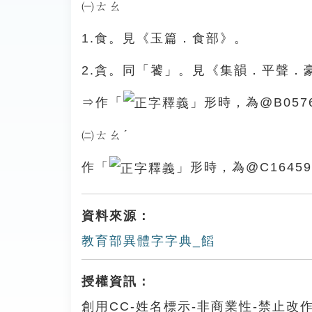
㈠ㄊㄠ
1.食。見《玉篇．食部》。
2.貪。同「饕」。見《集韻．平聲．
⇒作「
」形時，為@B057
㈡ㄊㄠˊ
作「
」形時，為@C16459
資料來源：
教育部異體字字典_饀
授權資訊：
創用CC-姓名標示-非商業性-禁止改作