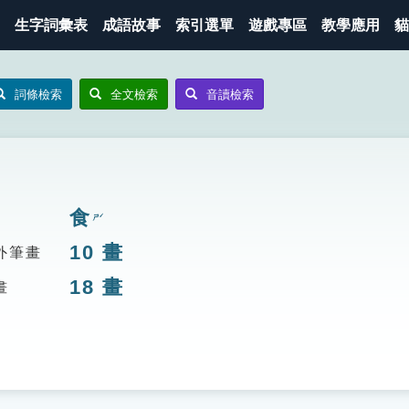
生字詞彙表
成語故事
索引選單
遊戲專區
教學應用
貓
詞條檢索
全文檢索
音讀檢索
食
ㄕˊ
10
畫
外筆畫
18
畫
畫