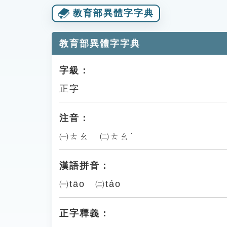
教育部異體字字典
教育部異體字字典
字級：
正字
注音：
㈠ㄊㄠ ㈡ㄊㄠˊ
漢語拼音：
㈠tāo ㈡táo
正字釋義：