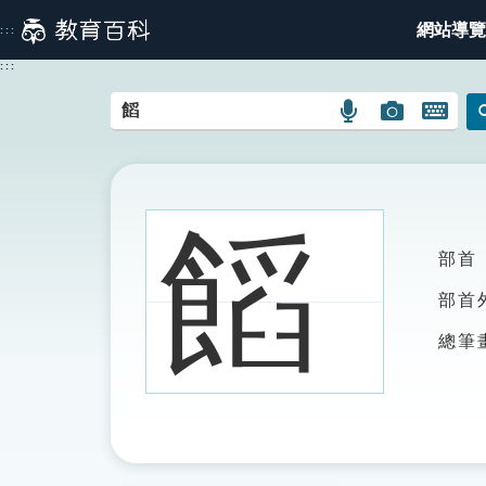
跳
網站導覽
:::
到
主
:::
要
內
語
圖
開
容
言
片
啟
搜
搜
鍵
尋
尋
盤
圖
圖
圖
饀
示
示
示
部首
部首
總筆