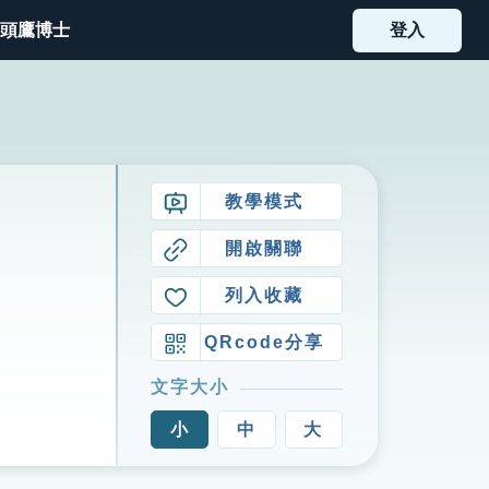
頭鷹博士
登入
教學模式
開啟關聯
列入收藏
QRcode分享
文字大小
小
中
大