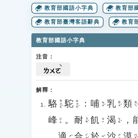
教育部國語小字典
教育部
教育部臺灣客語辭典
教育
教育部國語小字典
注音：
ㄌㄨㄛ
解釋：
駱
駝
：
哺
乳
類
ㄌㄨㄛˋ
ㄊㄨㄛˊ
ㄅㄨˇ
ㄖㄨˇ
ㄌㄟˋ
峰
。
耐
飢
渴
，
ㄋㄞˋ
ㄎㄜˇ
ㄈㄥ
ㄐㄧ
，
適
合
於
沙
漠
ㄏㄜˊ
ㄇㄛˋ
ㄕㄚ
ㄕˋ
ㄩˊ