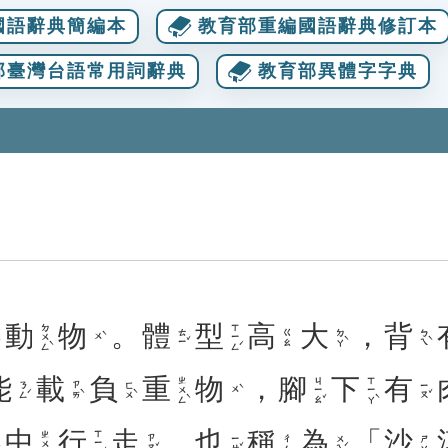
國語辭典簡編本
教育部重編國語辭典修訂本
部臺灣台語常用詞辭典
教育部異體字字典
動
物
。
體
型
高
大
，
背
ㄉㄨㄥˋ
ㄒㄧㄥˊ
ㄊㄧˇ
ㄉㄚˋ
ㄅㄟˋ
ㄍㄠ
ㄨˋ
能
載
負
重
物
，
腳
下
有
ㄓㄨㄥˋ
ㄐㄧㄠˇ
ㄒㄧㄚˋ
ㄋㄥˊ
ㄗㄞˋ
ㄈㄨˋ
ㄧㄡˇ
ㄨˋ
中
行
走
，
也
稱
為
「
沙
ㄒㄧㄥˊ
ㄓㄨㄥ
ㄗㄡˇ
ㄧㄝˇ
ㄨㄟˊ
ㄔㄥ
ㄕㄚ