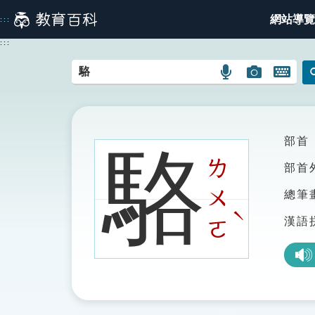
跳
網站導覽
:::
到
主
:::
要
內
語
圖
開
容
言
片
啟
搜
搜
鍵
尋
尋
盤
圖
圖
圖
部首
駱
示
示
示
ㄌ
部首
ㄨ
總筆
ˋ
漢語
ㄛ