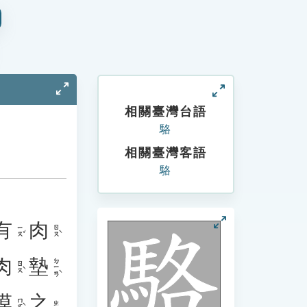
相關臺灣台語
駱
相關臺灣客語
駱
有
肉
ㄧㄡˇ
ㄖㄡˋ
肉
墊
ㄉㄧㄢˋ
ㄖㄡˋ
漠
之
ㄇㄛˋ
ㄓ