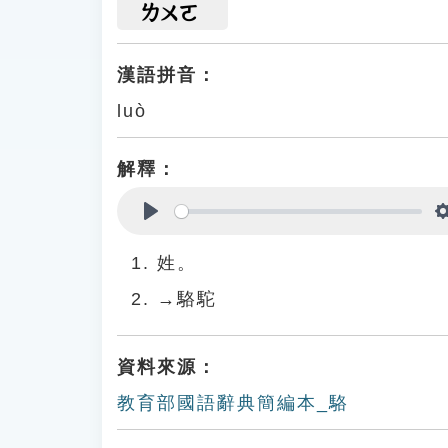
ㄌㄨㄛ
漢語拼音：
luò
解釋：
Play
姓。
→駱駝
資料來源：
教育部國語辭典簡編本_駱