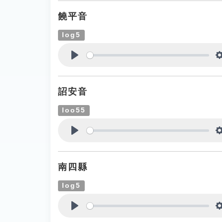
饒平音
log5
Play
詔安音
loo55
Play
南四縣
log5
Play