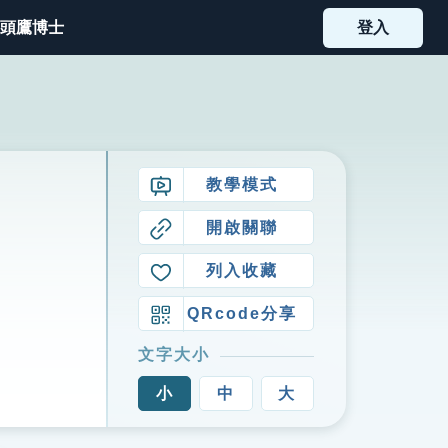
頭鷹博士
登入
教學模式
開啟關聯
列入收藏
QRcode分享
文字大小
小
中
大