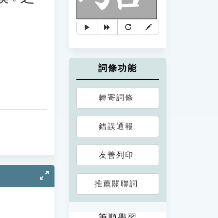
詞條功能
轉寄詞條
錯誤通報
友善列印
推薦關聯詞
筆順學習