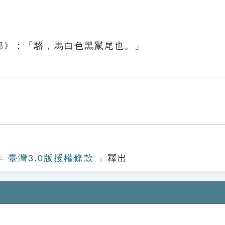
部》：「駱，馬白色黑鬣尾也。」
作 臺灣3.0版授權條款
」釋出