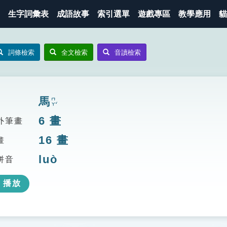
生字詞彙表
成語故事
索引選單
遊戲專區
教學應用
貓
詞條檢索
全文檢索
音讀檢索
馬
ㄇㄚˇ
6
畫
外筆畫
16
畫
畫
luò
拼音
播放