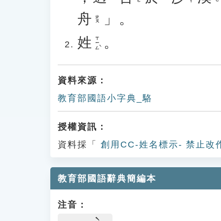
舟
」。
ㄓㄡ
姓
。
ㄒㄧㄥˋ
資料來源：
教育部國語小字典_駱
授權資訊：
資料採「
創用CC-姓名標示- 禁止改
教育部國語辭典簡編本
注音：