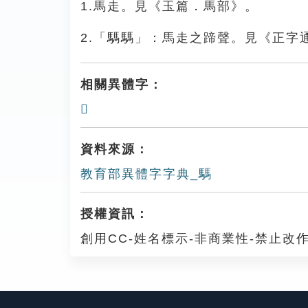
1.馬走。見《玉篇．馬部》。
2.「騳騳」：馬走之蹄聲。見《正字
相關異體字：
𩥋
資料來源：
教育部異體字字典_騳
授權資訊：
創用CC-姓名標示-非商業性-禁止改作