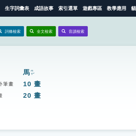
生字詞彙表
成語故事
索引選單
遊戲專區
教學應用
貓
詞條檢索
全文檢索
音讀檢索
馬
ㄇㄚˇ
10
畫
外筆畫
20
畫
畫