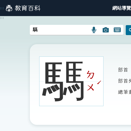
跳
網站導覽
:::
到
主
:::
要
內
語
圖
開
容
言
片
啟
搜
搜
鍵
尋
尋
盤
圖
圖
圖
騳
示
示
示
部首
ㄉ
ˊ
部首
ㄨ
總筆