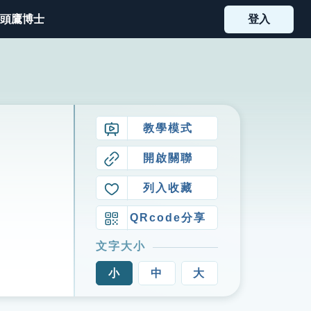
頭鷹博士
登入
教學模式
開啟關聯
列入收藏
QRcode分享
文字大小
小
中
大