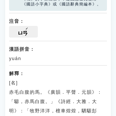
《國語小字典》或《國語辭典簡編本》。
注音：
ㄩㄢ
漢語拼音：
yuán
解釋：
[名]
赤毛白腹的馬。《廣韻．平聲．元韻》：
「騵，赤馬白腹。」《詩經．大雅．大
明》：「牧野洋洋，檀車煌煌，駟騵彭