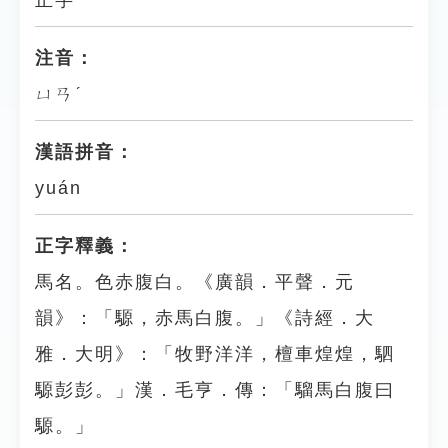
正字
注音：
ㄩㄢˊ
漢語拼音：
yuán
正字釋義：
馬名。色赤腹白。《廣韻．平聲．元
韻》：「騵，赤馬白腹。」《詩經．大
雅．大明》：「牧野洋洋，檀車煌煌，駟
騵彭彭。」漢．毛亨．傳：「騮馬白腹曰
騵。」