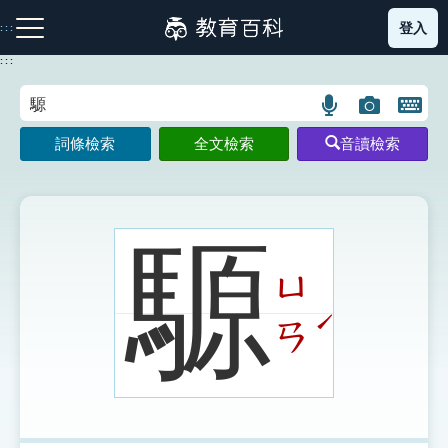
跳
登入
:::
到
主
:::
要
內
語
圖
開
容
注音索引圖示
筆畫索引圖示
部首索引表圖示
言
片
啟
詞條檢索
全文檢索
音讀檢索
搜
搜
鍵
尋
尋
盤
圖
圖
圖
示
示
示
騵
ㄩ
網站導覽
ˊ
ㄢ
生字詞彙表
成語故事