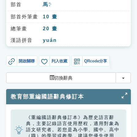
索引選單
部首
馬
ㄇㄚˇ
知識索引
部首外筆畫
10
畫
單字索引
總筆畫
20
畫
生命大百科索引
漢語拼音
yuán
遊戲專區
開啟關聯
列入收藏
QRcode分享
教學應用
切換
切換辭典
貓頭鷹博士
教育部重編國語辭典修訂本
《重編國語辭典修訂本》為歷史語言辭
典，主要記錄語言使用歷程，適用對象為
語文研究者。若您是為小學、國中、高中
（職）的學習或教學，建議您優先使用